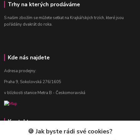
Trhy na kterých prodáváme
S našim zbožím se můžete setkat na Krajkářských trzích, které jsou
pořádány dvakrát do roka.
Kde nás najdete
Adresa prodejny:
Praha 9, Sokolovská 276/1605
v blízkosti stanice Metra B - Českomoravská
Kontakty
🍪 Jak byste rádi své cookies?
Jitka Vlasáková