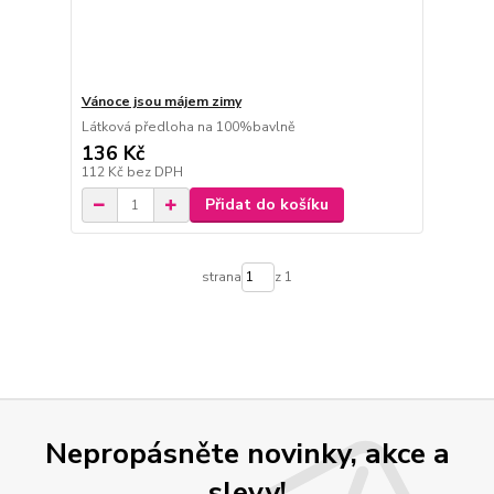
Vánoce jsou májem zimy
Látková předloha na 100%bavlně
136 Kč
112 Kč
bez DPH
Přidat do košíku
strana
z 1
Nepropásněte novinky, akce a
slevy!