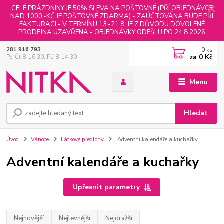
CELÉ PRÁZDNINY JE 50% SLEVA NA POŠTOVNÉ (PŘÍ OBJEDNÁVCE
NAD 1000,-KČ JE POŠTOVNÉ ZDARMA) - ZAÚČTOVÁNA BUDE PŘI
FAKTURACI - V TERMÍNU 13.-21.8. JE Z DŮVODU DOVOLENÉ
PRODEJNA UZAVŘENA - OBJEDNÁVKY ODEŠLU PO 24.8.2026
0
ks
281 916 793
za
0 Kč
Po-Čt 8-16:30, Pá 8-14:30
Menu
Hledat
Úvod
Vánoce
Látkové předlohy
Adventní kalendáře a kuchařky
Adventní kalendáře a kuchařky
Upřesnit parametry
Nejnovější
Nejlevnější
Nejdražší