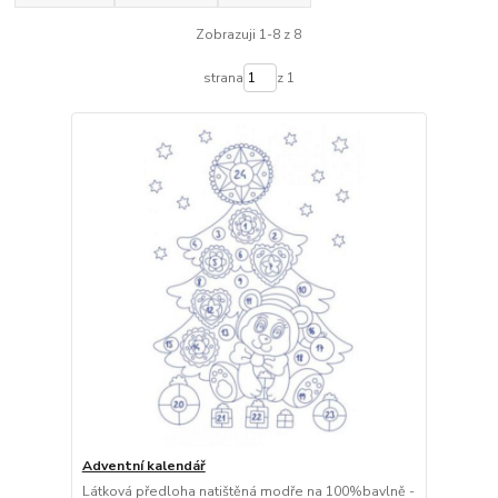
Zobrazuji 1-8 z 8
strana
z 1
Adventní kalendář
Látková předloha natištěná modře na 100%bavlně -