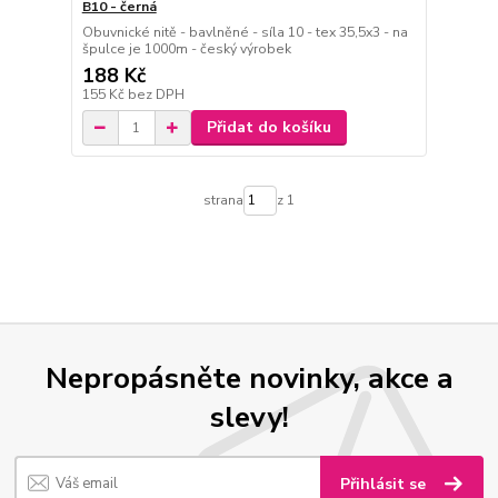
B10 - černá
Obuvnické nitě - bavlněné - síla 10 - tex 35,5x3 - na
špulce je 1000m - český výrobek
188 Kč
155 Kč
bez DPH
Přidat do košíku
strana
z 1
Nepropásněte novinky, akce a
slevy!
Přihlásit se