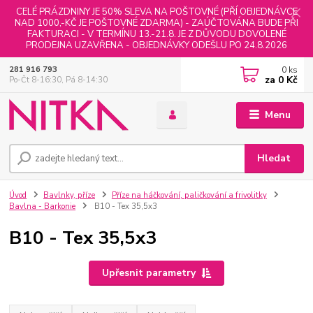
CELÉ PRÁZDNINY JE 50% SLEVA NA POŠTOVNÉ (PŘÍ OBJEDNÁVCE
NAD 1000,-KČ JE POŠTOVNÉ ZDARMA) - ZAÚČTOVÁNA BUDE PŘI
FAKTURACI - V TERMÍNU 13.-21.8. JE Z DŮVODU DOVOLENÉ
PRODEJNA UZAVŘENA - OBJEDNÁVKY ODEŠLU PO 24.8.2026
0
ks
281 916 793
za
0 Kč
Po-Čt 8-16:30, Pá 8-14:30
Menu
Hledat
Úvod
Bavlnky, příze
Příze na háčkování, paličkování a frivolitky
Bavlna - Barkonie
B10 - Tex 35,5x3
B10 - Tex 35,5x3
Upřesnit parametry