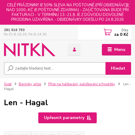
CELÉ PRÁZDNINY JE 50% SLEVA NA POŠTOVNÉ (PŘÍ OBJEDNÁVCE
NAD 1000,-KČ JE POŠTOVNÉ ZDARMA) - ZAÚČTOVÁNA BUDE PŘI
FAKTURACI - V TERMÍNU 13.-21.8. JE Z DŮVODU DOVOLENÉ
PRODEJNA UZAVŘENA - OBJEDNÁVKY ODEŠLU PO 24.8.2026
0
ks
281 916 793
za
0 Kč
Po-Čt 8-16:30, Pá 8-14:30
Menu
Hledat
Úvod
Bavlnky, příze
Příze na háčkování, paličkování a frivolitky
Len -
Hagal
Len - Hagal
Upřesnit parametry