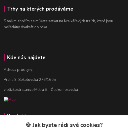
Trhy na kterých prodáváme
S našim zbožím se můžete setkat na Krajkářských trzích, které jsou
pořádány dvakrát do roka.
Kde nás najdete
Adresa prodejny:
Praha 9, Sokolovská 276/1605
v blízkosti stanice Metra B - Českomoravská
Kontakty
🍪 Jak byste rádi své cookies?
Jitka Vlasáková