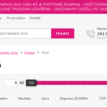
NÁVCE NAD 1000,-KČ JE POŠTOVNÉ ZDARMA) - ZAÚČTOVÁNA B
LENÉ PRODEJNA UZAVŘENA - OBJEDNÁVKY ODEŠLU PO 24.8
ly
Pro prodejce
Kontakt
Nevíte
Hledat
281 
Po-Čt 
avlnky, příze
Gympa
Silná
á
Kč
Od
adem
Novinka
Akce
Doprava ZDARMA
TOP 