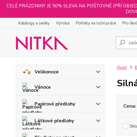
CELÉ PRÁZDNINY JE 50% SLEVA NA POŠTOVNÉ (PŘÍ OBJED
DOVO
Katalogy a ceníky
Výroba
Potřeby na ruční práce
Pro ško
Úvod
B
Velikonoce
Siln
Vánoce
Papírové předlohy
Cena:
Látkové předlohy
Skl