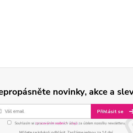
epropásněte novinky, akce a slev
Přihlásit se
Souhlasím se
zpracováním osobních údajů
za účelem rozesílky newsletteru.
Můžete se kdykoli odhlásit. Zasíláme jednou za 14 dní.