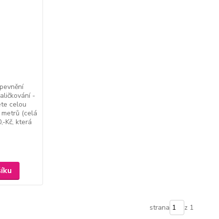
zpevnění
aličkování -
ete celou
 metrů (celá
-Kč, která
šíku
strana
z 1