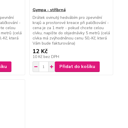
Gympa - stříbrná
zpevnění
Drátek ovinutý hedvábím pro zpevnění
aličkování -
krajů a prostorové kreace při paličkování -
ete celou
cena je za 1 metr - pokud chcete celou
 metrů (celá
cívku, napište do objednávky 5 metrů (celá
-Kč, která
cívka má zvýhodněnou cenu 50,-Kč, která
Vám bude fakturována)
12 Kč
10 Kč
bez DPH
šíku
Přidat do košíku