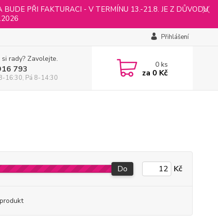
UDE PŘI FAKTURACI - V TERMÍNU 13.-21.8. JE Z DŮVODU
.2026
Přihlášení
 si rady? Zavolejte.
0
ks
916 793
za
0 Kč
8-16:30, Pá 8-14:30
Do
Kč
produkt