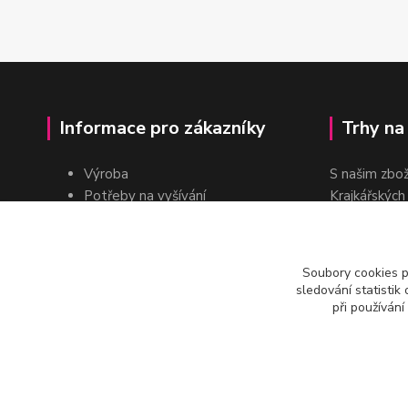
Informace pro zákazníky
Trhy na
Výroba
S našim zbo
Potřeby na vyšívání
Krajkářských
Pro školy
dvakrát do r
Pro prodejce
E-shop
Soubory cookies 
Katalogy a ceníky
sledování statisti
Kontakt
při používání