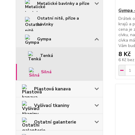
Metalické bavlnky a příze
Gympa -
Ostatní nitě, příze a
Drátek o
krajů a 
bavlnky
cena je 
cívku, n
Gympa
cívka má
Vám bud
8 Kč
Tenká
6 Kč
bez
Silná
Plastová kanava
Vyšívací tkaniny
Ostatní galanterie