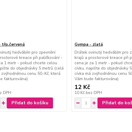
 třp.červená
Gympa - zlatá
vinutý hedvábím pro zpevnění
Drátek ovinutý hedvábím pro 
prostorové kreace při paličkování -
krajů a prostorové kreace při p
za 1 metr - pokud chcete celou
cena je za 1 metr - pokud chc
apište do objednávky 5 metrů (celá
cívku, napište do objednávky 5
 zvýhodněnou cenu 50,-Kč, která
cívka má zvýhodněnou cenu 50,
e fakturována)
Vám bude fakturována)
12 Kč
z DPH
10 Kč
bez DPH
Přidat do košíku
Přidat do ko