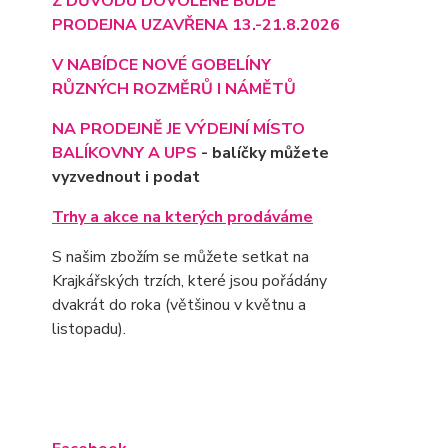
Z DŮVODU DOVOLENÉ BUDE
PRODEJNA UZAVŘENA 13.-21.8.2026
V NABÍDCE NOVÉ GOBELÍNY
RŮZNÝCH ROZMĚRŮ I NÁMĚTŮ
NA PRODEJNĚ JE VÝD
EJNÍ MÍSTO
BALÍKOVNY A UPS
- balíčky můžete
vyzvednout i podat
Trhy a akce na kterých prodáváme
S našim zbožím se můžete setkat na
Krajkářských trzích, které jsou pořádány
dvakrát do roka (většinou v květnu a
listopadu).