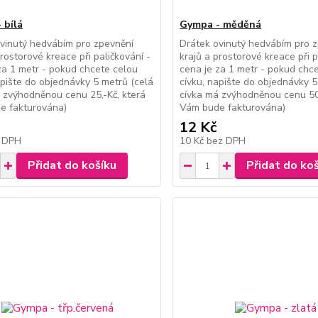
 bílá
Gympa - měděná
vinutý hedvábím pro zpevnění
Drátek ovinutý hedvábím pro 
prostorové kreace při paličkování -
krajů a prostorové kreace při p
za 1 metr - pokud chcete celou
cena je za 1 metr - pokud chc
apište do objednávky 5 metrů (celá
cívku, napište do objednávky 5
 zvýhodněnou cenu 25,-Kč, která
cívka má zvýhodněnou cenu 50,
e fakturována)
Vám bude fakturována)
12 Kč
 DPH
10 Kč
bez DPH
Přidat do košíku
Přidat do ko