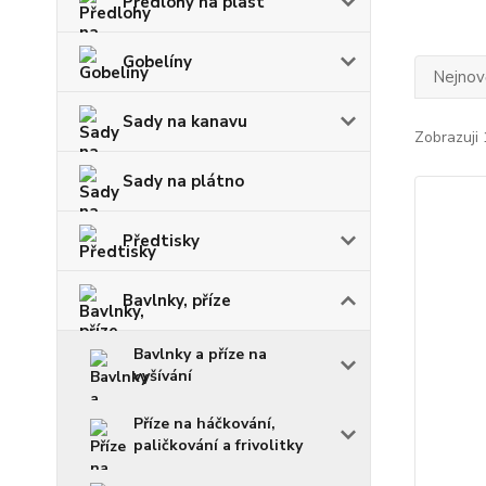
Předlohy na plast
Gobelíny
Nejnově
Sady na kanavu
Zobrazuji 
Sady na plátno
Předtisky
Bavlnky, příze
Bavlnky a příze na
vyšívání
Příze na háčkování,
paličkování a frivolitky