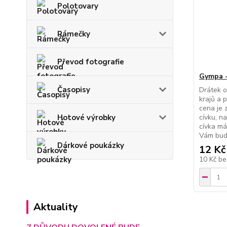
Polotovary
Rámečky
Převod fotografie
Gympa -
Časopisy
Drátek o
krajů a 
cena je 
cívku, n
Hotové výrobky
cívka má
Vám bud
Dárkové poukázky
12 Kč
10 Kč
be
Aktuality