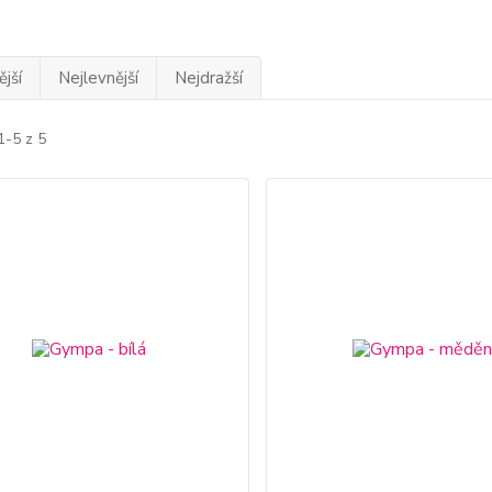
jší
Nejlevnější
Nejdražší
1-5 z 5