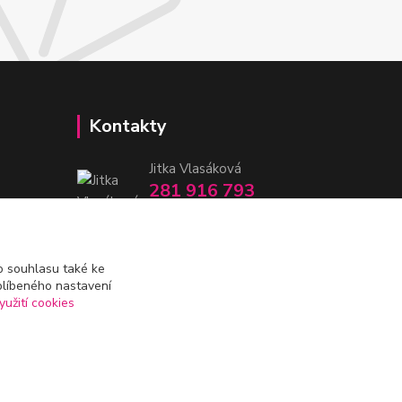
Kontakty
Jitka Vlasáková
281 916 793
Po-Čt 8-16:30, Pá 8-14:30
nitka@nitka.cz
 souhlasu také ke
blíbeného nastavení
yužití cookies