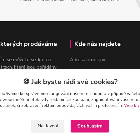
 kterých prodáváme
Kde nás najdete
žím se můžete setkat na
Adresa prodejny:
 trzích, které jsou pořádány
Praha 9, Sokolovská 276/1605
oka.
🍪 Jak byste rádi své cookies?
v blízkosti stanice Metra B -
Českomoravská
používáme ke správnému fungování našeho e-shopu a v případě vašeho
k o webu, měření efektivity reklamních kampaní, zapamatování vašeho o
 stránek, či zobrazení reklam odpovídajících vašim preferencím.
Více k v
Souhlasím
Nastavení