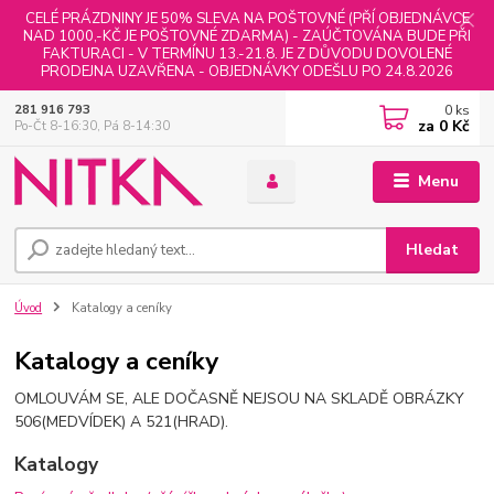
CELÉ PRÁZDNINY JE 50% SLEVA NA POŠTOVNÉ (PŘÍ OBJEDNÁVCE
NAD 1000,-KČ JE POŠTOVNÉ ZDARMA) - ZAÚČTOVÁNA BUDE PŘI
FAKTURACI - V TERMÍNU 13.-21.8. JE Z DŮVODU DOVOLENÉ
PRODEJNA UZAVŘENA - OBJEDNÁVKY ODEŠLU PO 24.8.2026
0
ks
281 916 793
za
0 Kč
Po-Čt 8-16:30, Pá 8-14:30
Menu
Hledat
Úvod
Katalogy a ceníky
Katalogy a ceníky
OMLOUVÁM SE, ALE DOČASNĚ NEJSOU NA SKLADĚ OBRÁZKY
506(MEDVÍDEK) A 521(HRAD).
Katalogy