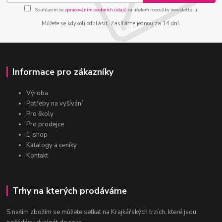
Souhlasím se
zpracováním osobních údajů
za účelem rozesílky newsletteru.
Můžete se kdykoli odhlásit. Zasíláme jednou za 14 dní.
Informace pro zákazníky
Výroba
Potřeby na vyšívání
Pro školy
Pro prodejce
E-shop
Katalogy a ceníky
Kontakt
Trhy na kterých prodáváme
S našim zbožím se můžete setkat na Krajkářských trzích, které jsou