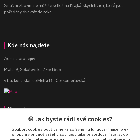
S našim zbožím se můžete setkat na Krajkářských trzích, které jsou
pořádány dvakrát do roka.
Kde nás najdete
Adresa prodejny:
Praha 9, Sokolovská 276/1605
v blízkosti stanice Metra B - Českomoravská
Kontakty
🍪 Jak byste rádi své cookies?
Jitka Vlasáková
281 916 793
Soubory cookies používáme ke správnému fungování našeho e-
shopu a v případě vašeho souhlasu také ke sledování statistik o
Po-Čt 8-16:30, Pá 8-14:30
webu, měření efektivity reklamních kampaní, zapamatování vašeho