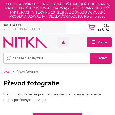
CELÉ PRÁZDNINY JE 50% SLEVA NA POŠTOVNÉ (PŘÍ OBJEDNÁVCE
NAD 1000,-KČ JE POŠTOVNÉ ZDARMA) - ZAÚČTOVÁNA BUDE PŘI
FAKTURACI - V TERMÍNU 13.-21.8. JE Z DŮVODU DOVOLENÉ
PRODEJNA UZAVŘENA - OBJEDNÁVKY ODEŠLU PO 24.8.2026
0
ks
281 916 793
za
0 Kč
Po-Čt 8-16:30, Pá 8-14:30
Menu
Hledat
Úvod
Převod fotografie
Převod fotografie
Převod fotografie na předtisk. Součástí je barevný rozkres a
rozpis potřebných bavlnek.