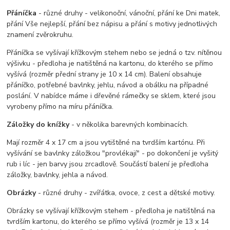
Přáníčka
- různé druhy - velikonoční, vánoční, přání ke Dni matek,
přání Vše nejlepší, přání bez nápisu a přání s motivy jednotlivých
znamení zvěrokruhu.
Přáníčka se vyšívají křížkovým stehem nebo se jedná o tzv. nítěnou
výšivku - předloha je natištěná na kartonu, do kterého se přímo
vyšívá (rozměr přední strany je 10 x 14 cm). Balení obsahuje
přáníčko, potřebné bavlnky, jehlu, návod a obálku na případné
poslání. V nabídce máme i dřevěné rámečky se sklem, které jsou
vyrobeny přímo na míru přáníčka.
Záložky do knížky
- v několika barevných kombinacích.
Mají rozměr 4 x 17 cm a jsou vytištěné na tvrdším kartónu. Při
vyšívání se bavlnky záložkou "provlékají" - po dokončení je
vyšitý
rub i líc - jen barvy jsou zrcadlově. Součástí balení je předloha
záložky, bavlnky, jehla a návod.
Obrázky
- různé druhy - zvířátka, ovoce, z cest a dětské motivy.
Obrázky se vyšívají křížkovým stehem - předloha je natištěná na
tvrdším kartonu, do kterého se přímo vyšívá (rozměr je 13 x 14