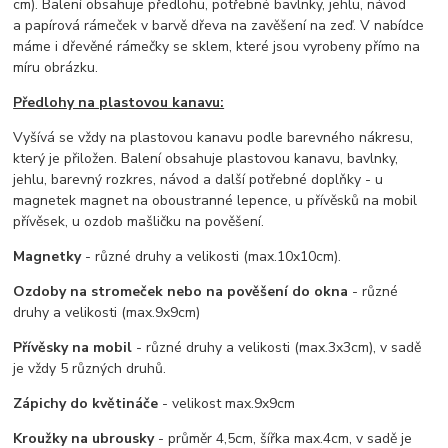
cm). Balení obsahuje předlohu, potřebné bavlnky, jehlu, návod
a papírová rámeček v barvě dřeva na zavěšení na zeď. V nabídce
máme i dřevěné rámečky se sklem, které jsou vyrobeny přímo na
míru obrázku.
Předlohy na plastovou kanavu:
Vyšívá se vždy na plastovou kanavu podle barevného nákresu,
který je přiložen. Balení obsahuje plastovou kanavu, bavlnky,
jehlu, barevný rozkres, návod a další potřebné doplňky - u
magnetek magnet na oboustranné lepence, u přívěsků na mobil
přívěsek, u ozdob mašličku na pověšení.
Magnetky
- různé druhy a velikosti (max.10x10cm).
Ozdoby na stromeček nebo na pověšení do okna
- různé
druhy a velikosti (max.9x9cm)
Přívěsky na mobil
- různé druhy a velikosti (max.3x3cm), v sadě
je vždy 5 různých druhů.
Zápichy do květináče
- velikost max.9x9cm
Kroužky na ubrousky
- průměr 4,5cm, šířka max.4cm, v sadě je