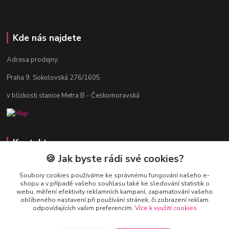
Kde nás najdete
Adresa prodejny:
Praha 9, Sokolovská 276/1605
v blízkosti stanice Metra B - Českomoravská
Kontakty
🍪 Jak byste rádi své cookies?
Jitka Vlasáková
281 916 793
Soubory cookies používáme ke správnému fungování našeho e-
shopu a v případě vašeho souhlasu také ke sledování statistik o
Po-Čt 8-16:30, Pá 8-14:30
webu, měření efektivity reklamních kampaní, zapamatování vašeho
oblíbeného nastavení při používání stránek, či zobrazení reklam
nitka@nitka.cz
odpovídajících vašim preferencím.
Více k využití cookies