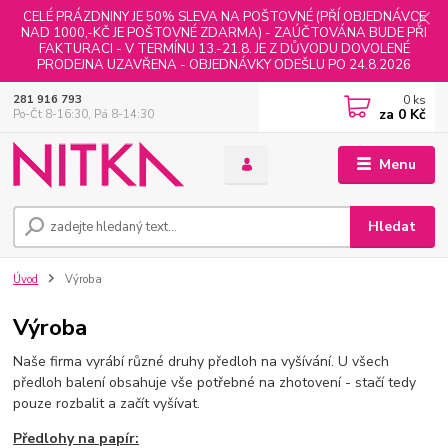
CELÉ PRÁZDNINY JE 50% SLEVA NA POŠTOVNÉ (PŘÍ OBJEDNÁVCE
NAD 1000,-KČ JE POŠTOVNÉ ZDARMA) - ZAÚČTOVÁNA BUDE PŘI
FAKTURACI - V TERMÍNU 13.-21.8. JE Z DŮVODU DOVOLENÉ
PRODEJNA UZAVŘENA - OBJEDNÁVKY ODEŠLU PO 24.8.2026
0
ks
281 916 793
za
0 Kč
Po-Čt 8-16:30, Pá 8-14:30
Menu
Hledat
Úvod
Výroba
Výroba
Naše firma vyrábí různé druhy předloh na vyšívání. U všech
předloh balení obsahuje vše potřebné na zhotovení - stačí tedy
pouze rozbalit a začít vyšívat.
Předlohy na papír: