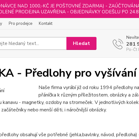
NÁVCE NAD 1000,-KČ JE POŠTOVNÉ ZDARMA) - ZAÚČTOVÁNA B
LENÉ PRODEJNA UZAVŘENA - OBJEDNÁVKY ODEŠLU PO 24.8
ly
Pro prodejce
Kontakt
Nevíte
Hledat
281 
Po-Čt 
KA - Předlohy pro vyšívání
Naše firma vyrábí již od roku 1994 předlohy na 
přáníčka k různým příležitostem, obrázky a zál
 kanavu - magnetky, ozdoby na stromeček. V jednotlivých kolekc
 začátečníky nebo menší děti, i náročnější obrázky.
ředlohy obsahují vše potřebné (jehla,bavlnky, návod, předloha) - 