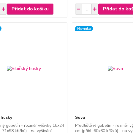
Přidat do košíku
Přidat do ko
Novinka
 husky
Sova
ěný gobelín - rozměr výšivky 18x24
Předtištěný gobelín - rozměr v
. 71x98 křížků) - na vyšívání
cm (přibl. 60x60 křížků) - na vy