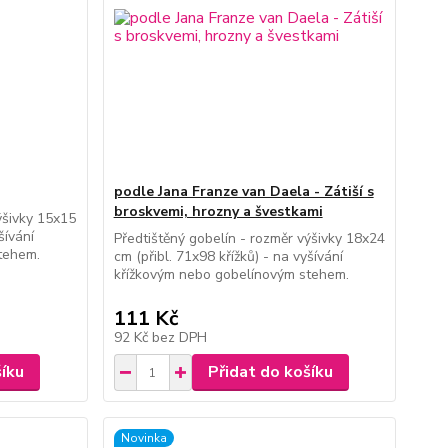
podle Jana Franze van Daela - Zátiší s
broskvemi, hrozny a švestkami
ýšivky 15x15
šívání
Předtištěný gobelín - rozměr výšivky 18x24
tehem.
cm (přibl. 71x98 křížků) - na vyšívání
křížkovým nebo gobelínovým stehem.
111 Kč
92 Kč
bez DPH
šíku
Přidat do košíku
Novinka