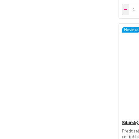
Novinka
Sibiřský
Předtišt
cm (přibl