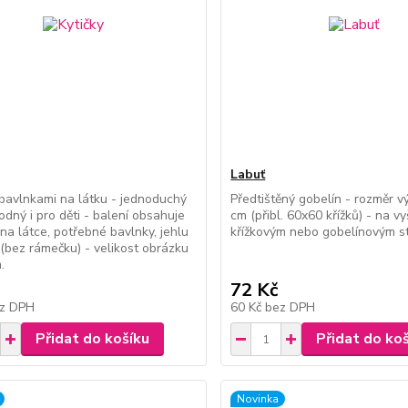
Labuť
bavlnkami na látku - jednoduchý
Předtištěný gobelín - rozměr v
odný i pro děti - balení obsahuje
cm (přibl. 60x60 křížků) - na vy
 na látce, potřebné bavlnky, jehlu
křížkovým nebo gobelínovým s
(bez rámečku) - velikost obrázku
.
72 Kč
z DPH
60 Kč
bez DPH
Přidat do košíku
Přidat do ko
Novinka