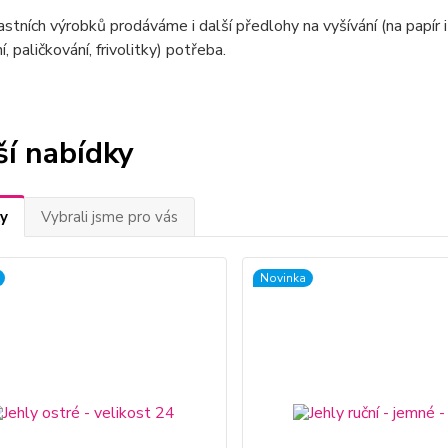
stních výrobků prodáváme i další předlohy na vyšívání (na papír i lá
, paličkování, frivolitky) potřeba.
ší nabídky
y
Vybrali jsme pro vás
Novinka