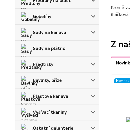
Předlohy na plast
Kromě vla
(háčkování
Gobelíny
Sady na kanavu
Z na
Sady na plátno
Novink
Předtisky
Bavlnky, příze
Novinka
Plastová kanava
Vyšívací tkaniny
Ostatní galanterie