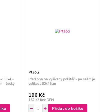
Ptáčci
ex 33x4 -
Předloha na vyšívaný polštář - po sešití je
m - český
velikost 60x45cm
196 Kč
162 Kč
bez DPH
šíku
Přidat do košíku