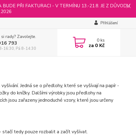
UDE PŘI FAKTURACI - V TERMÍNU 13.-21.8. JE Z DŮVODU
.2026
Přihlášení
 si rady? Zavolejte.
0
ks
916 793
za
0 Kč
8-16:30, Pá 8-14:30
vyšívání. Jedná se o předlohy, které se vyšívají na papír -
ožky do knížky. Dalšími výrobky jsou předlohy na
ích jsou zařazeny jednoduché vzory, které jsou určeny
stačí tedy pouze rozbalit a začít vyšívat.