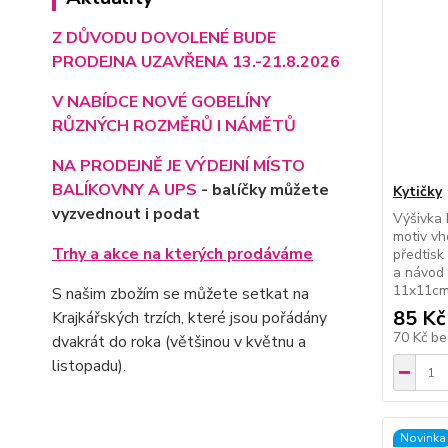
Z DŮVODU DOVOLENÉ BUDE
PRODEJNA UZAVŘENA 13.-21.8.2026
V NABÍDCE NOVÉ GOBELÍNY
RŮZNÝCH ROZMĚRŮ I NÁMĚTŮ
NA PRODEJNĚ JE VÝD
EJNÍ MÍSTO
BALÍKOVNY A UPS
- balíčky můžete
Kytičky
vyzvednout i podat
Výšivka 
motiv vh
Trhy a akce na kterých prodáváme
předtisk
a návod 
11x11cm
S našim zbožím se můžete setkat na
85 Kč
Krajkářských trzích, které jsou pořádány
70 Kč
be
dvakrát do roka (většinou v květnu a
listopadu).
Novinka