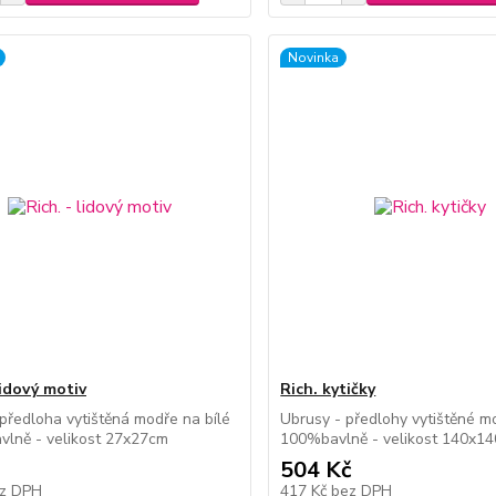
Novinka
lidový motiv
Rich. kytičky
předloha vytištěná modře na bílé
Ubrusy - předlohy vytištěné m
vlně - velikost 27x27cm
100%bavlně - velikost 140x1
504 Kč
z DPH
417 Kč
bez DPH