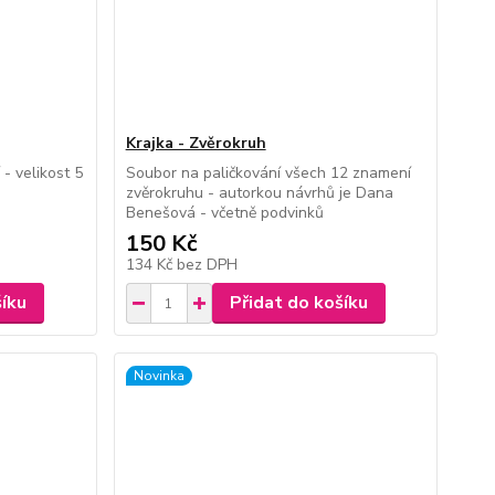
Krajka - Zvěrokruh
 - velikost 5
Soubor na paličkování všech 12 znamení
zvěrokruhu - autorkou návrhů je Dana
Benešová - včetně podvinků
150 Kč
134 Kč
bez DPH
šíku
Přidat do košíku
Novinka