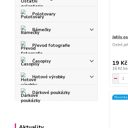
Polotovary
Rámečky
Jehly os
Ostré je
Převod fotografie
Časopisy
19 Kč
16 Kč
be
Hotové výrobky
Dárkové poukázky
Novinka
Aktuality