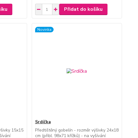
šíku
Přidat do košíku
Novinka
Srdíčka
ýšivky 15x15
Předtištěný gobelín - rozměr výšivky 24x18
šívání
cm (přibl. 98x71 křížků) - na vyšívání