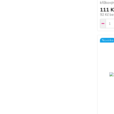
křížkov
111 K
92 Kč
be
Novinka