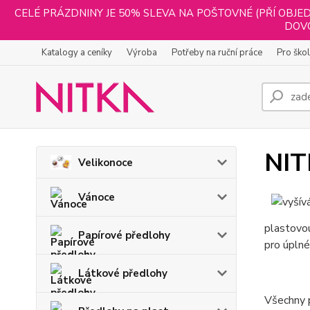
CELÉ PRÁZDNINY JE 50% SLEVA NA POŠTOVNÉ (PŘÍ OBJED
DOVO
Katalogy a ceníky
Výroba
Potřeby na ruční práce
Pro ško
NIT
Velikonoce
Vánoce
plastovou
Papírové předlohy
pro úplné
Látkové předlohy
Všechny p