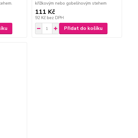
tehem.
křížkovým nebo gobelínovým stehem
111 Kč
92 Kč
bez DPH
šíku
Přidat do košíku