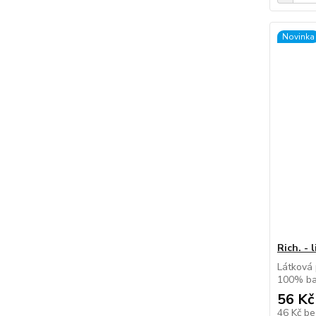
Novinka
Rich. - 
Látková 
100% ba
56 Kč
46 Kč
be