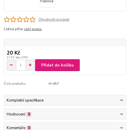
Ohodnotit produkt
Lněná příze
celý popis
20 Kč
17 Kč
bez DPH
Přidat do košíku
Číslo produktu:
H-457
Kompletní specifikace
Hodnocení
0
Komentáře
0