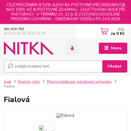
CELÉ PRÁZDNINY JE 50% SLEVA NA POŠTOVNÉ (PŘÍ OBJEDNÁVCE
NAD 1000,-KČ JE POŠTOVNÉ ZDARMA) - ZAÚČTOVÁNA BUDE PŘI
FAKTURACI - V TERMÍNU 13.-21.8. JE Z DŮVODU DOVOLENÉ
PRODEJNA UZAVŘENA - OBJEDNÁVKY ODEŠLU PO 24.8.2026
0
ks
281 916 793
za
0 Kč
Po-Čt 8-16:30, Pá 8-14:30
Menu
Hledat
Úvod
Bavlnky, příze
Příze na háčkování, paličkování a frivolitky
Fialová
Fialová