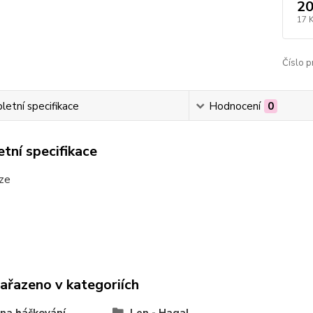
20
17 
Číslo p
etní specifikace
Hodnocení
0
tní specifikace
íze
zařazeno v kategoriích