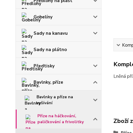
Předlohy na plast
Gobelíny
Sady na kanavu
Kompl
Sady na plátno
Komple
Předtisky
Lněná př
Bavlnky, příze
Bavlnky a příze na
vyšívání
Příze na háčkování,
Zboží 
paličkování a frivolitky