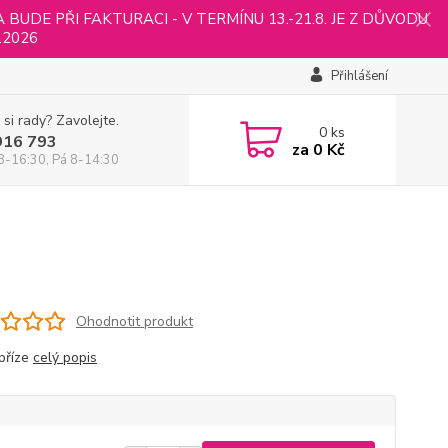
UDE PŘI FAKTURACI - V TERMÍNU 13.-21.8. JE Z DŮVODU
.2026
Přihlášení
 si rady? Zavolejte.
0
ks
916 793
za
0 Kč
8-16:30, Pá 8-14:30
Ohodnotit produkt
příze
celý popis