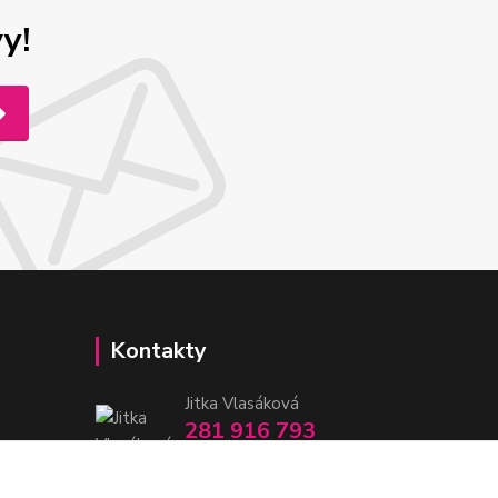
y!
Kontakty
Jitka Vlasáková
281 916 793
Po-Čt 8-16:30, Pá 8-14:30