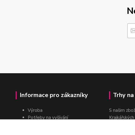
N
Informace pro zákazníky
Trhy na
Výroba
S našim zbo
Potřeby na vyšívání
Krajkářských
Pro školy
dvakrát do r
Pro prodejce