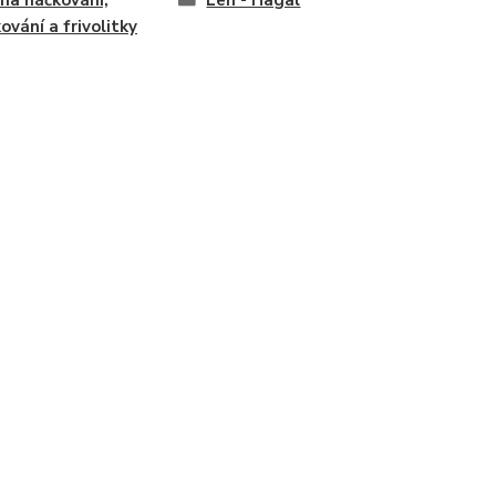
 na háčkování,
Len - Hagal
kování a frivolitky