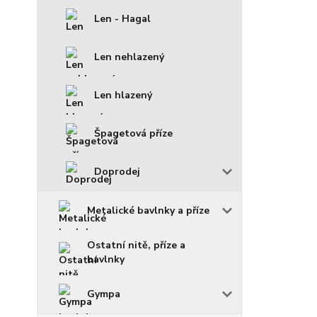
Len - Hagal
Len nehlazený
Len hlazený
Špagetová příze
Doprodej
Metalické bavlnky a příze
Ostatní nitě, příze a
bavlnky
Gympa