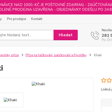
NÁVCE NAD 1000,-KČ JE POŠTOVNÉ ZDARMA) - ZAÚČTOVÁNA B
LENÉ PRODEJNA UZAVŘENA - OBJEDNÁVKY ODEŠLU PO 24.8
ly
Pro prodejce
Kontakt
Nevíte
Hledat
281 
Po-Čt 
avlnky, příze
Příze na háčkování, paličkování a frivolitky
Khaki
i
Lněná 