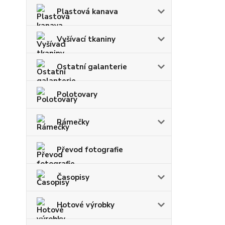
Plastová kanava
Vyšívací tkaniny
Ostatní galanterie
Polotovary
Rámečky
Převod fotografie
Časopisy
Hotové výrobky