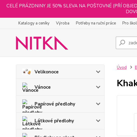
CELÉ PRÁZDNINY JE 50% SLEVA NA POŠTOVNÉ (PŘÍ OBJED
DOVO
Katalogy a ceníky
Výroba
Potřeby na ruční práce
Pro ško
Úvod
B
Velikonoce
Khak
Vánoce
Papírové předlohy
Látkové předlohy