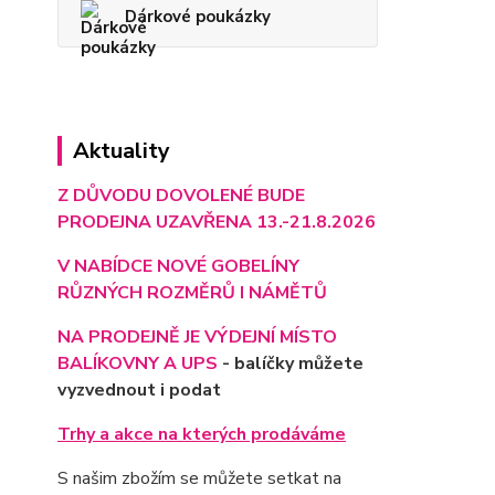
Dárkové poukázky
Aktuality
Z DŮVODU DOVOLENÉ BUDE
PRODEJNA UZAVŘENA 13.-21.8.2026
V NABÍDCE NOVÉ GOBELÍNY
RŮZNÝCH ROZMĚRŮ I NÁMĚTŮ
NA PRODEJNĚ JE VÝD
EJNÍ MÍSTO
BALÍKOVNY A UPS
- balíčky můžete
vyzvednout i podat
Trhy a akce na kterých prodáváme
S našim zbožím se můžete setkat na