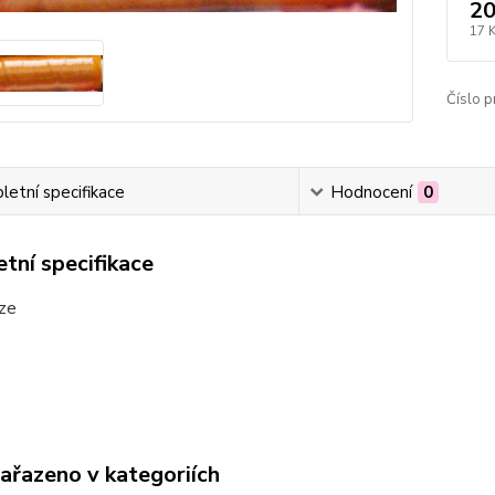
20
17 
Číslo p
etní specifikace
Hodnocení
0
tní specifikace
íze
zařazeno v kategoriích