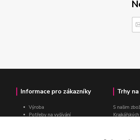
N
Informace pro zákazníky
Trhy na
Výroba
S našim zbo
Potřeby na vyšívání
Krajkářských
Pro školy
dvakrát do r
Pro prodejce
E-shop