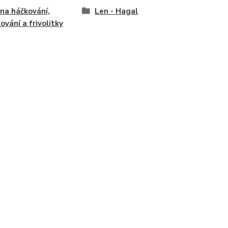
 na háčkování,
Len - Hagal
kování a frivolitky