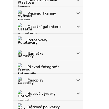
Vyšívací tkaniny
Ostatní galanterie
Polotovary
Rámečky
Převod fotografie
Časopisy
Hotové výrobky
Dárkové poukázky