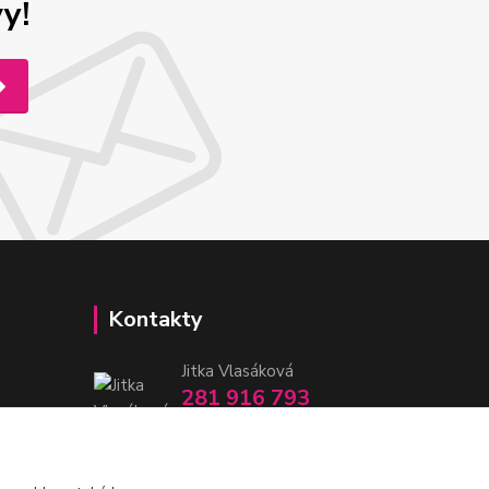
y!
Kontakty
Jitka Vlasáková
281 916 793
Po-Čt 8-16:30, Pá 8-14:30
nitka@nitka.cz