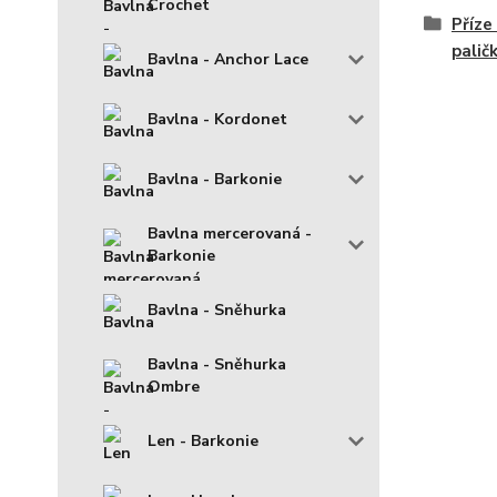
Crochet
Příze
palič
Bavlna - Anchor Lace
Bavlna - Kordonet
Bavlna - Barkonie
Bavlna mercerovaná -
Barkonie
Bavlna - Sněhurka
Bavlna - Sněhurka
Ombre
Len - Barkonie