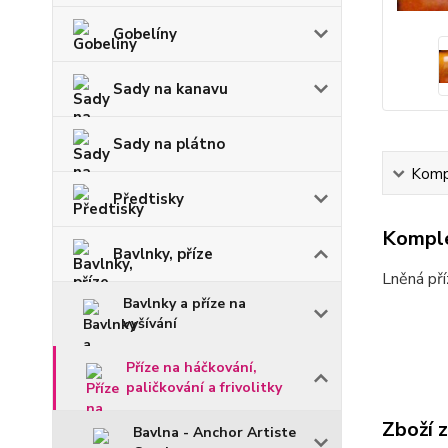
Gobelíny
Sady na kanavu
Sady na plátno
Kompl
Předtisky
Komple
Bavlnky, příze
Lněná př
Bavlnky a příze na
vyšívání
Příze na háčkování,
paličkování a frivolitky
Zboží 
Bavlna - Anchor Artiste