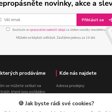
epropásněte novinky, akce a slev
Přihlásit se
Souhlasím se
zpracováním osobních údajů
za účelem rozesílky newsletteru.
Můžete se kdykoli odhlásit. Zasíláme jednou za 14 dní.
 kterých prodáváme
Kde nás najdete
žím se můžete setkat na
Adresa prodejny:
 trzích, které jsou pořádány
Praha 9, Sokolovská 276/1605
oka.
🍪 Jak byste rádi své cookies?
v blízkosti stanice Metra B -
Českomoravská