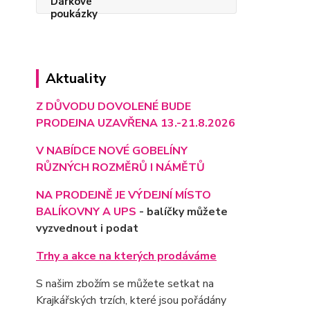
Aktuality
Z DŮVODU DOVOLENÉ BUDE
PRODEJNA UZAVŘENA 13.-21.8.2026
V NABÍDCE NOVÉ GOBELÍNY
RŮZNÝCH ROZMĚRŮ I NÁMĚTŮ
NA PRODEJNĚ JE VÝD
EJNÍ MÍSTO
BALÍKOVNY A UPS
- balíčky můžete
vyzvednout i podat
Trhy a akce na kterých prodáváme
S našim zbožím se můžete setkat na
Krajkářských trzích, které jsou pořádány