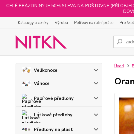
CELÉ PRÁZDNINY JE 50% SLEVA NA POŠTOVNÉ (PŘÍ OBJED
DOVO
Katalogy a ceníky
Výroba
Potřeby na ruční práce
Pro ško
Úvod
B
Velikonoce
Ora
Vánoce
Papírové předlohy
Látkové předlohy
Předlohy na plast