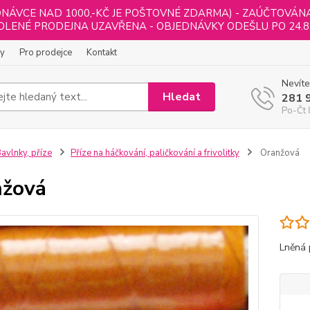
NÁVCE NAD 1000,-KČ JE POŠTOVNÉ ZDARMA) - ZAÚČTOVÁNA B
LENÉ PRODEJNA UZAVŘENA - OBJEDNÁVKY ODEŠLU PO 24.8
ly
Pro prodejce
Kontakt
Nevíte
Hledat
281 
Po-Čt 
avlnky, příze
Příze na háčkování, paličkování a frivolitky
Oranžová
nžová
Lněná 