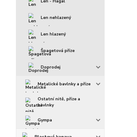
Len - Hagal
Len nehlazený
Len hlazený
Špagetová příze
Doprodej
Metalické bavlnky a příze
Ostatní nitě, příze a
bavlnky
Gympa
Plastová kanava