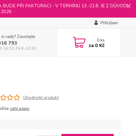
UDE PŘI FAKTURACI - V TERMÍNU 13.-21.8. JE Z DŮVODU
.2026
Přihlášení
 si rady? Zavolejte.
0
ks
916 793
za
0 Kč
8-16:30, Pá 8-14:30
Ohodnotit produkt
příze
celý popis