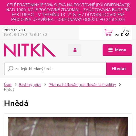
CELÉ PRÁZDNINY JE 50% SLEVA NA POŠTOVNÉ (PŘÍ OBJEDNÁVCE
NAD 1000,-KČ JE POŠTOVNÉ ZDARMA) - ZAÚČTOVÁNA BUDE PŘI
FAKTURACI - V TERMÍNU 13.-21.8. JE Z DŮVODU DOVOLENÉ
PRODEJNA UZAVŘENA - OBJEDNÁVKY ODEŠLU PO 24.8.2026
0
ks
281 916 793
za
0 Kč
Po-Čt 8-16:30, Pá 8-14:30
Menu
Hledat
Úvod
Bavlnky, příze
Příze na háčkování, paličkování a frivolitky
Hnědá
Hnědá