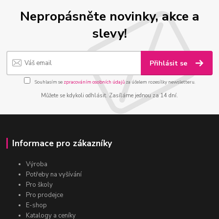
Nepropásněte novinky, akce a
slevy!
Přihlásit se
Souhlasím se
zpracováním osobních údajů
za účelem rozesílky newsletteru.
Můžete se kdykoli odhlásit. Zasíláme jednou za 14 dní.
Informace pro zákazníky
Výroba
Potřeby na vyšívání
Pro školy
Pro prodejce
E-shop
Katalogy a ceníky