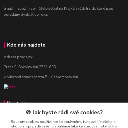
S našim zbožím se můžete setkat na Krajkářských trzích, které jsou
pořádány dvakrát do roka.
Kde nás najdete
Adresa prodejny:
Praha 9, Sokolovská 276/1605
v blízkosti stanice Metra B - Českomoravská
Kontakty
🍪 Jak byste rádi své cookies?
Jitka Vlasáková
281 916 793
Soubory cookies používáme ke správnému fungování našeho e-
shopu a v případě vašeho souhlasu také ke sledování statistik o
Po-Čt 8-16:30, Pá 8-14:30