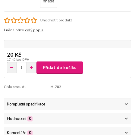
Ohodnotit produkt
Lněná příze
celý popis
20 Kč
17 Kč
bez DPH
Přidat do košíku
Číslo produktu:
H-782
Kompletní specifikace
Hodnocení
0
Komentáře
0