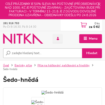
CELÉ PRÁZDNINY JE 50% SLEVA NA POŠTOVNÉ (PŘÍ OBJEDNÁVCE
NAD 1000,-KČ JE POŠTOVNÉ ZDARMA) - ZAÚČTOVÁNA BUDE PŘI
FAKTURACI - V TERMÍNU 13.-21.8. JE Z DŮVODU DOVOLENÉ
PRODEJNA UZAVŘENA - OBJEDNÁVKY ODEŠLU PO 24.8.2026
0
ks
281 916 793
za
0 Kč
Po-Čt 8-16:30, Pá 8-14:30
Menu
Hledat
Úvod
Bavlnky, příze
Příze na háčkování, paličkování a frivolitky
Šedo-hnědá
Šedo-hnědá