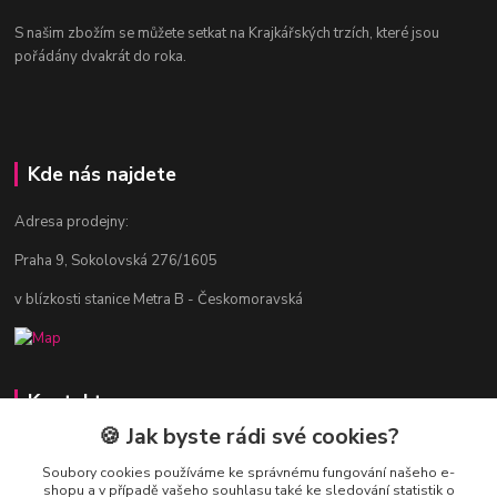
S našim zbožím se můžete setkat na Krajkářských trzích, které jsou
pořádány dvakrát do roka.
Kde nás najdete
Adresa prodejny:
Praha 9, Sokolovská 276/1605
v blízkosti stanice Metra B - Českomoravská
Kontakty
🍪 Jak byste rádi své cookies?
Jitka Vlasáková
281 916 793
Soubory cookies používáme ke správnému fungování našeho e-
shopu a v případě vašeho souhlasu také ke sledování statistik o
Po-Čt 8-16:30, Pá 8-14:30