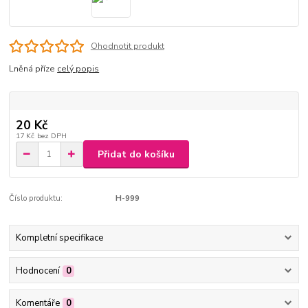
Ohodnotit produkt
Lněná příze
celý popis
20 Kč
17 Kč
bez DPH
Přidat do košíku
Číslo produktu:
H-999
Kompletní specifikace
Hodnocení
0
Komentáře
0