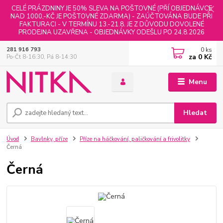
CELÉ PRÁZDNINY JE 50% SLEVA NA POŠTOVNÉ (PŘÍ OBJEDNÁVCE
NAD 1000,-KČ JE POŠTOVNÉ ZDARMA) - ZAÚČTOVÁNA BUDE PŘI
FAKTURACI - V TERMÍNU 13.-21.8. JE Z DŮVODU DOVOLENÉ
PRODEJNA UZAVŘENA - OBJEDNÁVKY ODEŠLU PO 24.8.2026
0
ks
281 916 793
za
0 Kč
Po-Čt 8-16:30, Pá 8-14:30
Menu
Hledat
Úvod
Bavlnky, příze
Příze na háčkování, paličkování a frivolitky
Černá
Černá