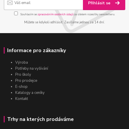
Přihlásit se
Souhlasím se
zpracováním osobních údajů
za účelem rozesílky newsletteru.
Můžete se kdykoli odhlásit. Zasíláme jednou za 14 dní.
Informace pro zákazníky
Výroba
Potřeby na vyšívání
Pro školy
Pro prodejce
E-shop
Katalogy a ceníky
Kontakt
Trhy na kterých prodáváme