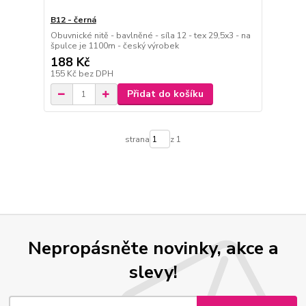
B12 - černá
Obuvnické nitě - bavlněné - síla 12 - tex 29,5x3 - na
špulce je 1100m - český výrobek
188 Kč
155 Kč
bez DPH
Přidat do košíku
strana
z 1
Nepropásněte novinky, akce a
slevy!