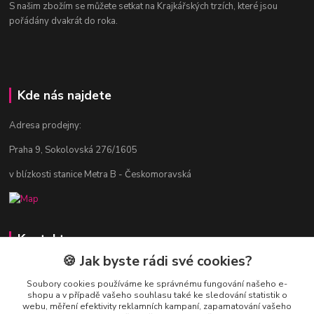
S našim zbožím se můžete setkat na Krajkářských trzích, které jsou
pořádány dvakrát do roka.
Kde nás najdete
Adresa prodejny:
Praha 9, Sokolovská 276/1605
v blízkosti stanice Metra B - Českomoravská
Kontakty
🍪 Jak byste rádi své cookies?
Jitka Vlasáková
281 916 793
Soubory cookies používáme ke správnému fungování našeho e-
shopu a v případě vašeho souhlasu také ke sledování statistik o
Po-Čt 8-16:30, Pá 8-14:30
webu, měření efektivity reklamních kampaní, zapamatování vašeho