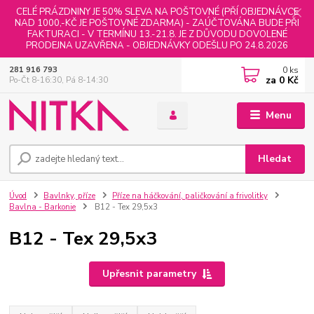
CELÉ PRÁZDNINY JE 50% SLEVA NA POŠTOVNÉ (PŘÍ OBJEDNÁVCE
NAD 1000,-KČ JE POŠTOVNÉ ZDARMA) - ZAÚČTOVÁNA BUDE PŘI
FAKTURACI - V TERMÍNU 13.-21.8. JE Z DŮVODU DOVOLENÉ
PRODEJNA UZAVŘENA - OBJEDNÁVKY ODEŠLU PO 24.8.2026
0
ks
281 916 793
za
0 Kč
Po-Čt 8-16:30, Pá 8-14:30
Menu
Hledat
Úvod
Bavlnky, příze
Příze na háčkování, paličkování a frivolitky
Bavlna - Barkonie
B12 - Tex 29,5x3
B12 - Tex 29,5x3
Upřesnit parametry