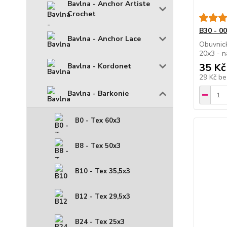
Bavlna - Anchor Artiste
Crochet
B30 - 0
Bavlna - Anchor Lace
Obuvnick
20x3 - n
35 Kč
Bavlna - Kordonet
29 Kč
be
Bavlna - Barkonie
B0 - Tex 60x3
B8 - Tex 50x3
B10 - Tex 35,5x3
B12 - Tex 29,5x3
B24 - Tex 25x3