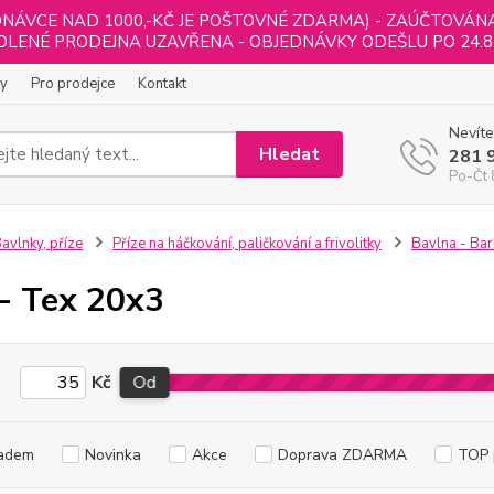
NÁVCE NAD 1000,-KČ JE POŠTOVNÉ ZDARMA) - ZAÚČTOVÁNA B
LENÉ PRODEJNA UZAVŘENA - OBJEDNÁVKY ODEŠLU PO 24.8
ly
Pro prodejce
Kontakt
Nevíte
Hledat
281 
Po-Čt 
avlnky, příze
Příze na háčkování, paličkování a frivolitky
Bavlna - Bar
- Tex 20x3
Kč
Od
adem
Novinka
Akce
Doprava ZDARMA
TOP 