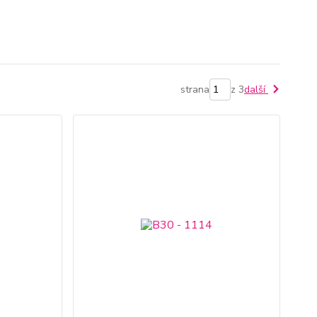
strana
z 3
další