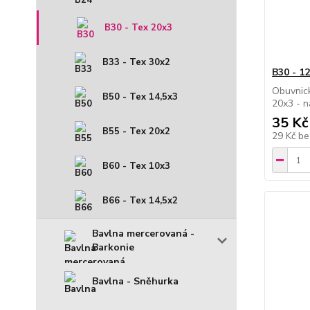
B30 - Tex 20x3
B33 - Tex 30x2
B30 - 1
Obuvnick
B50 - Tex 14,5x3
20x3 - n
35 Kč
B55 - Tex 20x2
29 Kč
be
B60 - Tex 10x3
B66 - Tex 14,5x2
Bavlna mercerovaná -
Barkonie
Bavlna - Sněhurka