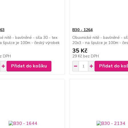
263
B30 - 1264
é nitě - bavlněné - síla 30 - tex
Obuvnické nitě - bavlněné - síl
a špulce je 100m - český výrobek
20x3 - na špulce je 100m - če
35 Kč
z DPH
29 Kč
bez DPH
Přidat do košíku
Přidat do ko