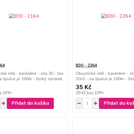
164
B30 - 2264
ké nitě - bavlněné - síla 30 - tex
Obuvnické nitě - bavlněné - síl
a špulce je 100m - český výrobek
20x3 - na špulce je 100m - če
35 Kč
z DPH
29 Kč
bez DPH
Přidat do košíku
Přidat do ko