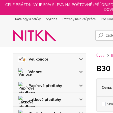
CELÉ PRÁZDNINY JE 50% SLEVA NA POŠTOVNÉ (PŘÍ OBJED
DOVO
Katalogy a ceníky
Výroba
Potřeby na ruční práce
Pro ško
Úvod
B
Velikonoce
B30 
Vánoce
Papírové předlohy
Cena:
Látkové předlohy
Skl