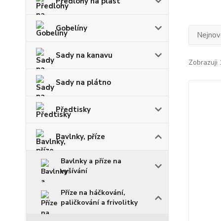
Předlohy na plast
Gobelíny
Nejnově
Sady na kanavu
Zobrazuji 
Sady na plátno
Předtisky
Bavlnky, příze
Bavlnky a příze na
vyšívání
Příze na háčkování,
paličkování a frivolitky