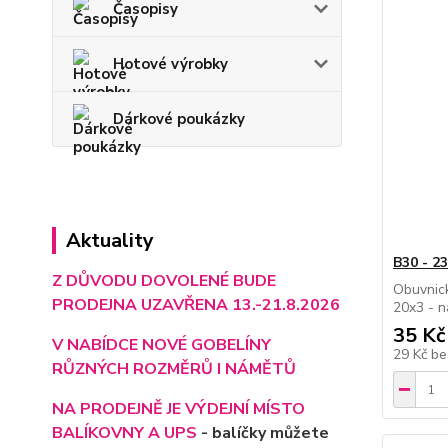
Časopisy
Hotové výrobky
Dárkové poukázky
Aktuality
B30 - 2
Z DŮVODU DOVOLENÉ BUDE
Obuvnick
PRODEJNA UZAVŘENA 13.-21.8.2026
20x3 - n
35 Kč
V NABÍDCE NOVÉ GOBELÍNY
29 Kč
be
RŮZNÝCH ROZMĚRŮ I NÁMĚTŮ
NA PRODEJNĚ JE VÝD
EJNÍ MÍSTO
BALÍKOVNY A UPS
- balíčky můžete