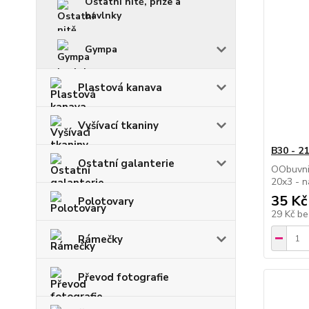
Ostatní nitě, příze a
bavlnky
Gympa
Plastová kanava
Vyšívací tkaniny
B30 - 2
Ostatní galanterie
OObuvnic
20x3 - n
35 Kč
Polotovary
29 Kč
be
Rámečky
Převod fotografie