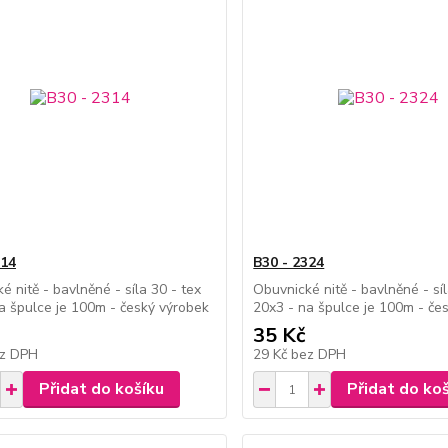
314
B30 - 2324
é nitě - bavlněné - síla 30 - tex
Obuvnické nitě - bavlněné - síl
a špulce je 100m - český výrobek
20x3 - na špulce je 100m - če
35 Kč
z DPH
29 Kč
bez DPH
Přidat do košíku
Přidat do ko