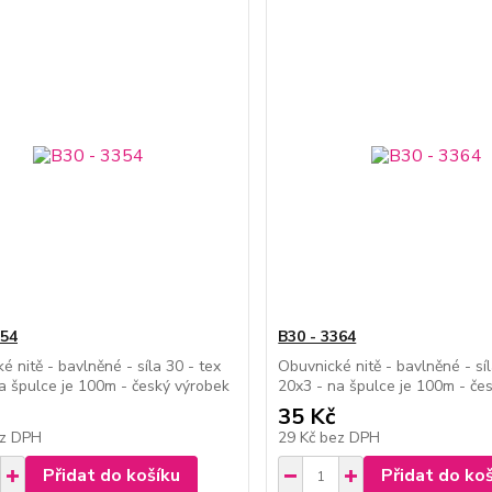
354
B30 - 3364
é nitě - bavlněné - síla 30 - tex
Obuvnické nitě - bavlněné - síl
a špulce je 100m - český výrobek
20x3 - na špulce je 100m - če
35 Kč
z DPH
29 Kč
bez DPH
Přidat do košíku
Přidat do ko