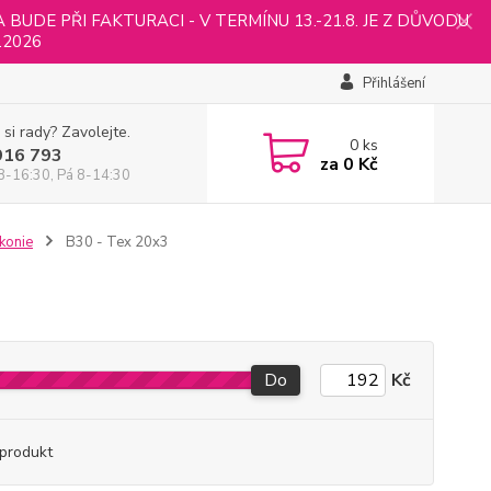
UDE PŘI FAKTURACI - V TERMÍNU 13.-21.8. JE Z DŮVODU
.2026
Přihlášení
 si rady? Zavolejte.
0
ks
916 793
za
0 Kč
8-16:30, Pá 8-14:30
konie
B30 - Tex 20x3
Do
Kč
produkt