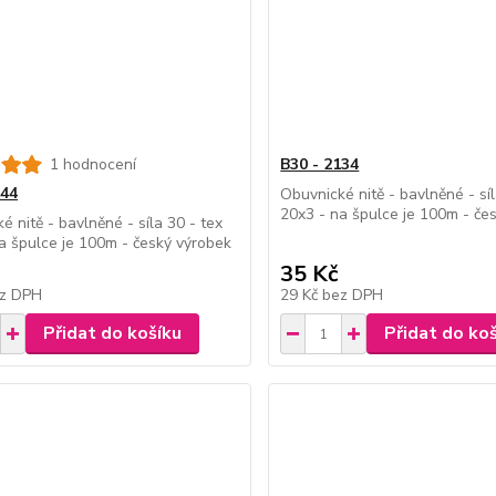
1 hodnocení
B30 - 2134
644
Obuvnické nitě - bavlněné - síl
20x3 - na špulce je 100m - če
é nitě - bavlněné - síla 30 - tex
a špulce je 100m - český výrobek
35 Kč
z DPH
29 Kč
bez DPH
Přidat do košíku
Přidat do ko