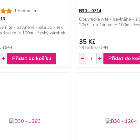
1 hodnocení
B30 - 0714
010
Obuvnické nitě - bavlněné - síl
20x3 - na špulce je 100m - če
é nitě - bavlněné - síla 30 - tex
a špulce je 100m - český výrobek
35 Kč
z DPH
29 Kč
bez DPH
Přidat do košíku
Přidat do ko