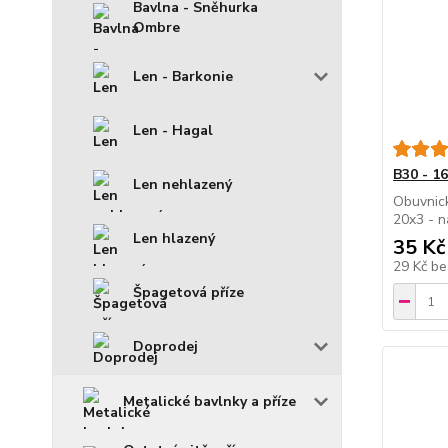
Bavlna - Sněhurka
Ombre
Len - Barkonie
Len - Hagal
B30 - 1
Len nehlazený
Obuvnick
20x3 - n
Len hlazený
35 Kč
29 Kč
be
Špagetová příze
Doprodej
Metalické bavlnky a příze