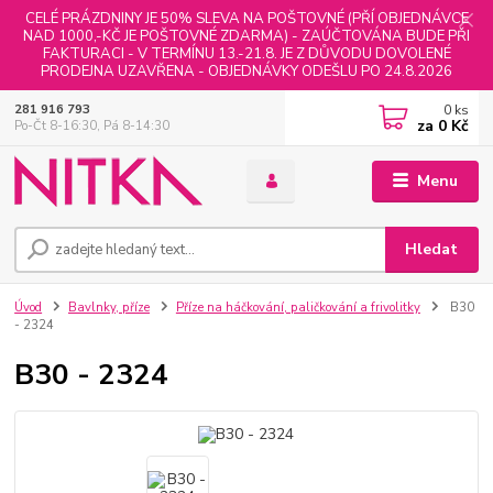
CELÉ PRÁZDNINY JE 50% SLEVA NA POŠTOVNÉ (PŘÍ OBJEDNÁVCE
NAD 1000,-KČ JE POŠTOVNÉ ZDARMA) - ZAÚČTOVÁNA BUDE PŘI
FAKTURACI - V TERMÍNU 13.-21.8. JE Z DŮVODU DOVOLENÉ
PRODEJNA UZAVŘENA - OBJEDNÁVKY ODEŠLU PO 24.8.2026
0
ks
281 916 793
za
0 Kč
Po-Čt 8-16:30, Pá 8-14:30
Menu
Hledat
Úvod
Bavlnky, příze
Příze na háčkování, paličkování a frivolitky
B30
- 2324
B30 - 2324