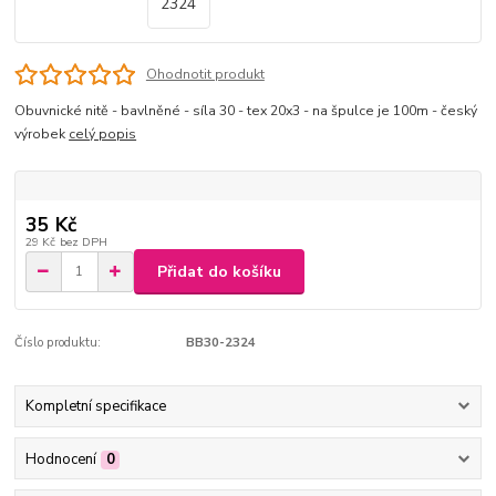
Ohodnotit produkt
Obuvnické nitě - bavlněné - síla 30 - tex 20x3 - na špulce je 100m - český
výrobek
celý popis
35 Kč
29 Kč
bez DPH
Přidat do košíku
Číslo produktu:
BB30-2324
Kompletní specifikace
Hodnocení
0