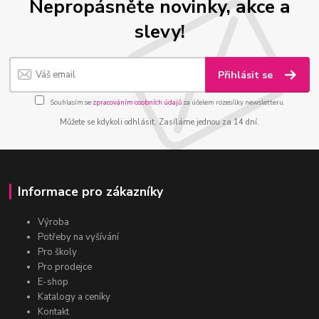
Nepropásněte novinky, akce a
slevy!
Přihlásit se
Souhlasím se
zpracováním osobních údajů
za účelem rozesílky newsletteru.
Můžete se kdykoli odhlásit. Zasíláme jednou za 14 dní.
Informace pro zákazníky
Výroba
Potřeby na vyšívání
Pro školy
Pro prodejce
E-shop
Katalogy a ceníky
Kontakt