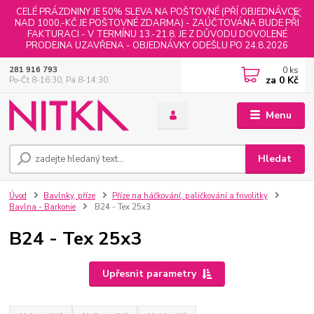
CELÉ PRÁZDNINY JE 50% SLEVA NA POŠTOVNÉ (PŘÍ OBJEDNÁVCE
NAD 1000,-KČ JE POŠTOVNÉ ZDARMA) - ZAÚČTOVÁNA BUDE PŘI
FAKTURACI - V TERMÍNU 13.-21.8. JE Z DŮVODU DOVOLENÉ
PRODEJNA UZAVŘENA - OBJEDNÁVKY ODEŠLU PO 24.8.2026
0
ks
281 916 793
za
0 Kč
Po-Čt 8-16:30, Pá 8-14:30
Menu
Hledat
Úvod
Bavlnky, příze
Příze na háčkování, paličkování a frivolitky
Bavlna - Barkonie
B24 - Tex 25x3
B24 - Tex 25x3
Upřesnit parametry