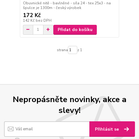
Obuvnické nitě - bavlněné - síla 24 - tex 25x3 - na
špulce je 1300m - český výrobek
172 Kč
142 Kč
bez DPH
Přidat do košíku
strana
z 1
Nepropásněte novinky, akce a
slevy!
Přihlásit se