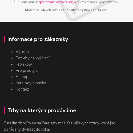
Souhlasím se
zpracováním osobních údajů
za účelem rozesílky newsletteru.
Můžete se kdykoli odhlásit. Zasíláme jednou za 14 dní.
Informace pro zákazníky
Výroba
Potřeby na vyšívání
Pro školy
Pro prodejce
E-shop
Katalogy a ceníky
Kontakt
Trhy na kterých prodáváme
S našim zbožím se můžete setkat na Krajkářských trzích, které jsou
pořádány dvakrát do roka.