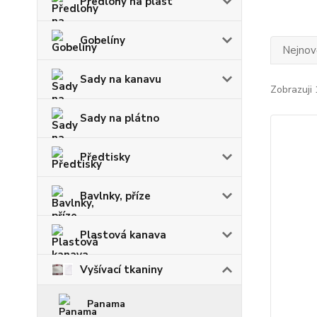
Předlohy na plast
Gobelíny
Nejnově
Sady na kanavu
Zobrazuji 
Sady na plátno
Předtisky
Bavlnky, příze
Plastová kanava
Vyšívací tkaniny
Panama