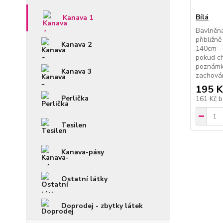
Bílá
Kanava 1
Bavlněná
přibližně
Kanava 2
140cm - 
pokud ch
poznámky
Kanava 3
zachová
195 K
Perlička
161 Kč
b
Tesilen
Kanava-pásy
Ostatní látky
Doprodej - zbytky látek