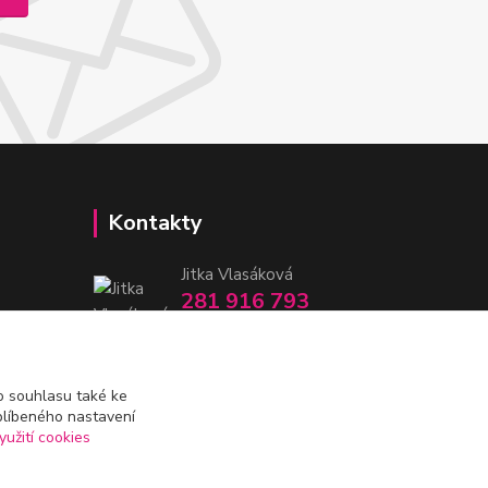
Kontakty
Jitka Vlasáková
281 916 793
Po-Čt 8-16:30, Pá 8-14:30
nitka@nitka.cz
 souhlasu také ke
blíbeného nastavení
yužití cookies