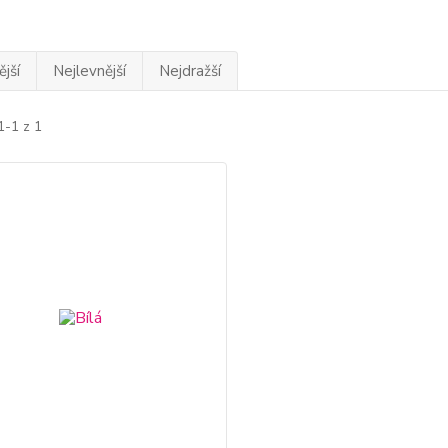
jší
Nejlevnější
Nejdražší
1-1 z 1