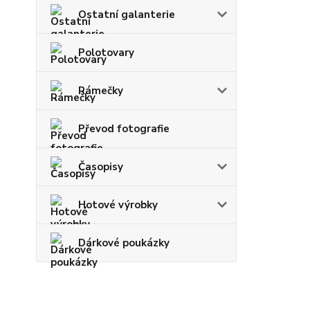
Ostatní galanterie
Polotovary
Rámečky
Převod fotografie
Časopisy
Hotové výrobky
Dárkové poukázky