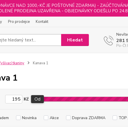
NÁVCE NAD 1000,-KČ JE POŠTOVNÉ ZDARMA) - ZAÚČTOVÁNA B
LENÉ PRODEJNA UZAVŘENA - OBJEDNÁVKY ODEŠLU PO 24.8
ly
Pro prodejce
Kontakt
Nevíte
Hledat
281 
Po-Čt 
yšívací tkaniny
Kanava 1
va 1
Kč
Od
adem
Novinka
Akce
Doprava ZDARMA
TOP 