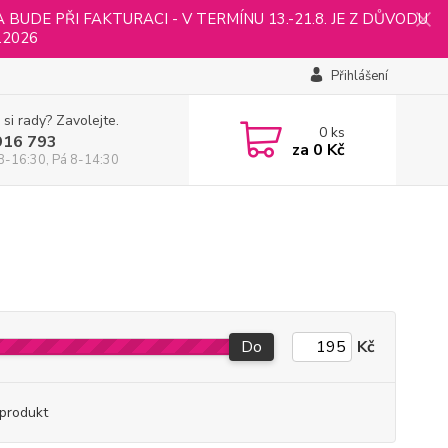
UDE PŘI FAKTURACI - V TERMÍNU 13.-21.8. JE Z DŮVODU
.2026
Přihlášení
 si rady? Zavolejte.
0
ks
916 793
za
0 Kč
8-16:30, Pá 8-14:30
Do
Kč
produkt