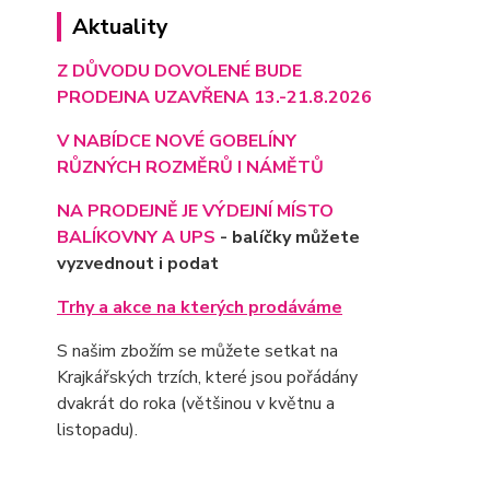
Aktuality
Z DŮVODU DOVOLENÉ BUDE
PRODEJNA UZAVŘENA 13.-21.8.2026
V NABÍDCE NOVÉ GOBELÍNY
RŮZNÝCH ROZMĚRŮ I NÁMĚTŮ
NA PRODEJNĚ JE VÝD
EJNÍ MÍSTO
BALÍKOVNY A UPS
- balíčky můžete
vyzvednout i podat
Trhy a akce na kterých prodáváme
S našim zbožím se můžete setkat na
Krajkářských trzích, které jsou pořádány
dvakrát do roka (většinou v květnu a
listopadu).