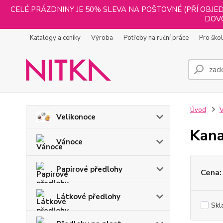
CELÉ PRÁZDNINY JE 50% SLEVA NA POŠTOVNÉ (PŘÍ OBJED
DOVO
Katalogy a ceníky
Výroba
Potřeby na ruční práce
Pro ško
Úvod
V
Velikonoce
Kana
Vánoce
Papírové předlohy
Cena:
Látkové předlohy
Skl