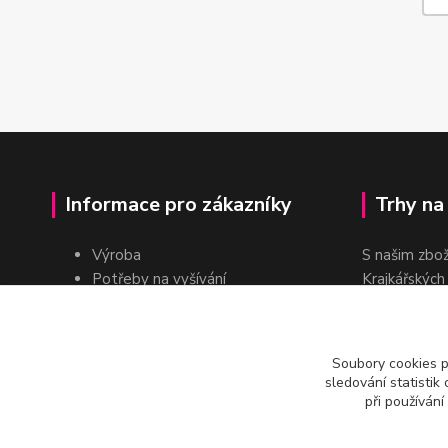
Informace pro zákazníky
Trhy na
Výroba
S našim zbo
Potřeby na vyšívání
Krajkářských
Pro školy
dvakrát do r
Pro prodejce
E-shop
Soubory cookies 
Katalogy a ceníky
sledování statisti
Kontakt
při používání