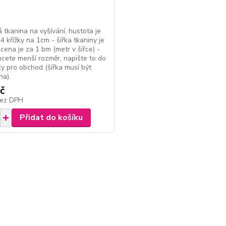
 tkanina na vyšívání, hustota je
 4 křížky na 1cm - šířka tkaniny je
cena je za 1 bm (metr v šířce) -
cete menší rozměr, napište to do
 pro obchod (šířka musí být
na).
č
ez DPH
Přidat do košíku