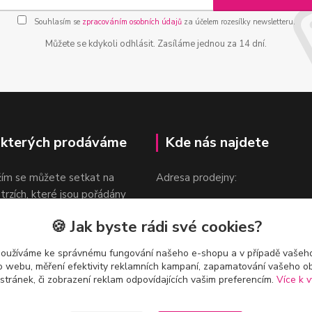
Souhlasím se
zpracováním osobních údajů
za účelem rozesílky newsletteru.
Můžete se kdykoli odhlásit. Zasíláme jednou za 14 dní.
 kterých prodáváme
Kde nás najdete
žím se můžete setkat na
Adresa prodejny:
 trzích, které jsou pořádány
Praha 9, Sokolovská 276/1605
oka.
🍪 Jak byste rádi své cookies?
v blízkosti stanice Metra B -
Českomoravská
používáme ke správnému fungování našeho e-shopu a v případě vašeho
k o webu, měření efektivity reklamních kampaní, zapamatování vašeho o
 stránek, či zobrazení reklam odpovídajících vašim preferencím.
Více k v