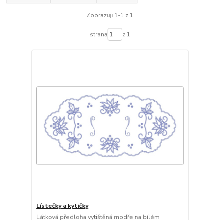
Zobrazuji 1-1 z 1
strana
z 1
Lístečky a kytičky
Látková předloha vytištěná modře na bílém