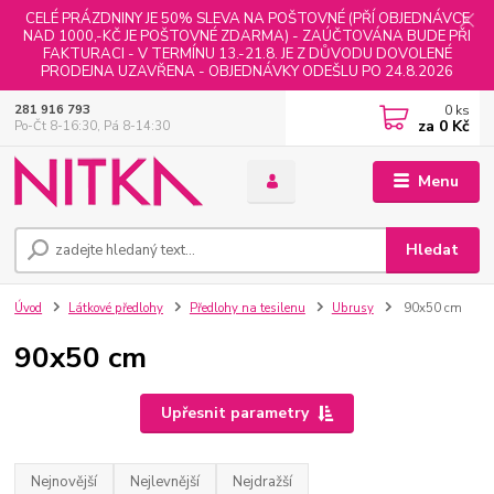
CELÉ PRÁZDNINY JE 50% SLEVA NA POŠTOVNÉ (PŘÍ OBJEDNÁVCE
NAD 1000,-KČ JE POŠTOVNÉ ZDARMA) - ZAÚČTOVÁNA BUDE PŘI
FAKTURACI - V TERMÍNU 13.-21.8. JE Z DŮVODU DOVOLENÉ
PRODEJNA UZAVŘENA - OBJEDNÁVKY ODEŠLU PO 24.8.2026
0
ks
281 916 793
za
0 Kč
Po-Čt 8-16:30, Pá 8-14:30
Menu
Hledat
Úvod
Látkové předlohy
Předlohy na tesilenu
Ubrusy
90x50 cm
90x50 cm
Upřesnit parametry
Nejnovější
Nejlevnější
Nejdražší