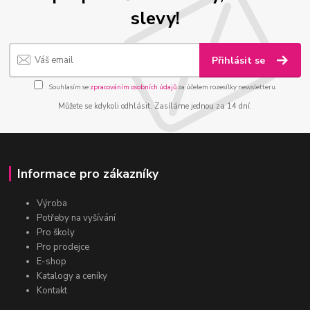
slevy!
Přihlásit se
Souhlasím se
zpracováním osobních údajů
za účelem rozesílky newsletteru.
Můžete se kdykoli odhlásit. Zasíláme jednou za 14 dní.
Informace pro zákazníky
Výroba
Potřeby na vyšívání
Pro školy
Pro prodejce
E-shop
Katalogy a ceníky
Kontakt