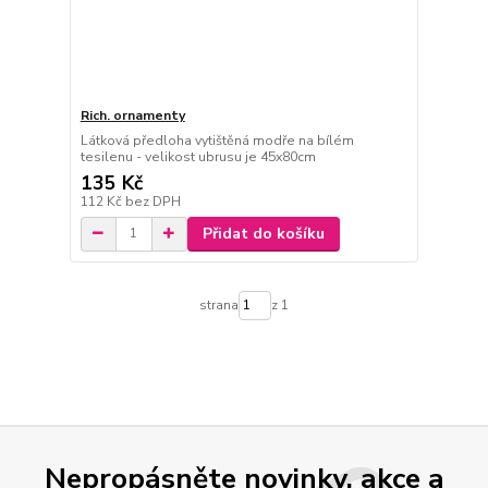
Rich. ornamenty
Látková předloha vytištěná modře na bílém
tesilenu - velikost ubrusu je 45x80cm
135 Kč
112 Kč
bez DPH
Přidat do košíku
strana
z 1
Nepropásněte novinky, akce a