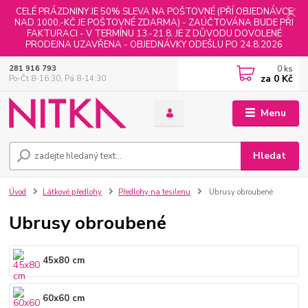
CELÉ PRÁZDNINY JE 50% SLEVA NA POŠTOVNÉ (PŘÍ OBJEDNÁVCE
NAD 1000,-KČ JE POŠTOVNÉ ZDARMA) - ZAÚČTOVÁNA BUDE PŘI
FAKTURACI - V TERMÍNU 13.-21.8. JE Z DŮVODU DOVOLENÉ
PRODEJNA UZAVŘENA - OBJEDNÁVKY ODEŠLU PO 24.8.2026
0
ks
281 916 793
za
0 Kč
Po-Čt 8-16:30, Pá 8-14:30
Menu
Hledat
Úvod
Látkové předlohy
Předlohy na tesilenu
Ubrusy obroubené
Ubrusy obroubené
45x80 cm
60x60 cm