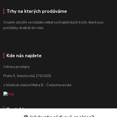
Trhy na kterých prodáváme
S našim zbožím se můžete setkat na Krajkářských trzích, které jsou
pořádány dvakrát do roka.
Kde nás najdete
Adresa prodejny:
Praha 9, Sokolovská 276/1605
v blízkosti stanice Metra B - Českomoravská
Kontakty