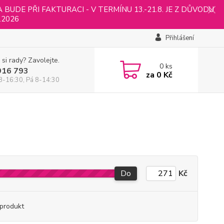
UDE PŘI FAKTURACI - V TERMÍNU 13.-21.8. JE Z DŮVODU
.2026
Přihlášení
 si rady? Zavolejte.
0
ks
916 793
za
0 Kč
8-16:30, Pá 8-14:30
Do
Kč
produkt