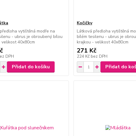
átka
Kočičky
předloha vytištěná modře na
Látková předloha vytištěná m
silenu - ubrus je obroubený bílou
bílém tesilenu - ubrus je obro
- velikost 40x80cm
krajkou - velikost 40x80cm
č
271 Kč
ez DPH
224 Kč
bez DPH
Přidat do košíku
Přidat do ko