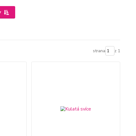
y
strana
z 1