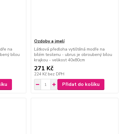
Ozdoby a jmelí
odře na
Látková předloha vytištěná modře na
ubený bílou
bílém tesilenu - ubrus je obroubený bílou
krajkou - velikost 40x80cm
271 Kč
224 Kč
bez DPH
šíku
Přidat do košíku