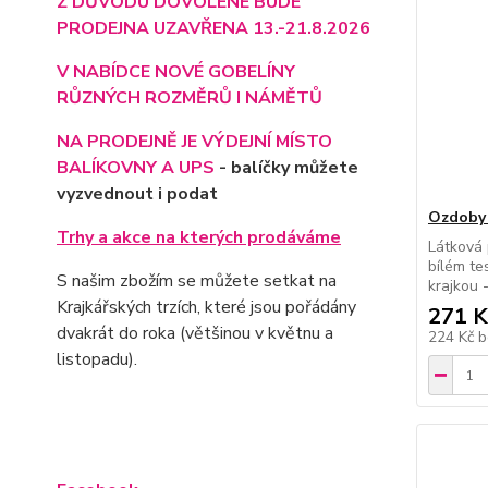
Z DŮVODU DOVOLENÉ BUDE
PRODEJNA UZAVŘENA 13.-21.8.2026
V NABÍDCE NOVÉ GOBELÍNY
RŮZNÝCH ROZMĚRŮ I NÁMĚTŮ
NA PRODEJNĚ JE VÝD
EJNÍ MÍSTO
BALÍKOVNY A UPS
- balíčky můžete
vyzvednout i podat
Ozdoby 
Trhy a akce na kterých prodáváme
Látková 
bílém te
S našim zbožím se můžete setkat na
krajkou 
Krajkářských trzích, které jsou pořádány
271 K
dvakrát do roka (většinou v květnu a
224 Kč
b
listopadu).