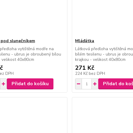
 pod slunečníkem
Mláďátka
předloha vytištěná modře na
Látková předloha vytištěná m
silenu - ubrus je obroubený bílou
bílém tesilenu - ubrus je obro
- velikost 40x80cm
krajkou - velikost 40x80cm
č
271 Kč
ez DPH
224 Kč
bez DPH
Přidat do košíku
Přidat do ko