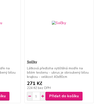
Svíčky
odře na
Látková předloha vytištěná modře na
ubený bílou
bílém tesilenu - ubrus je obroubený bílou
krajkou - velikost 40x80cm
271 Kč
224 Kč
bez DPH
šíku
Přidat do košíku