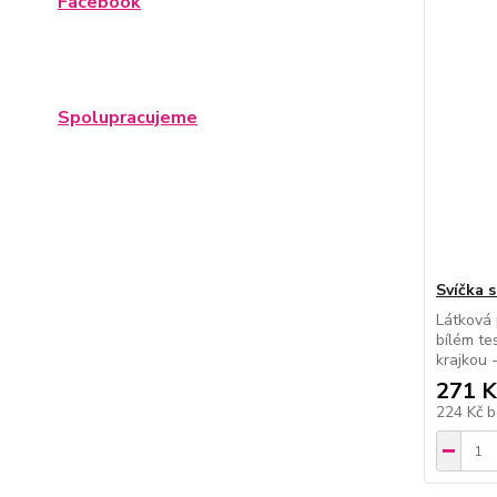
Facebook
Spolupracujeme
Svíčka s
Látková 
bílém te
krajkou 
271 K
224 Kč
b