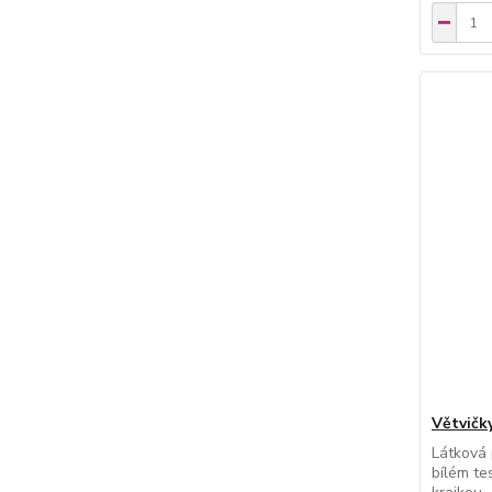
Větvičk
Látková 
bílém te