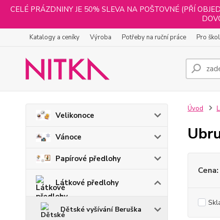
CELÉ PRÁZDNINY JE 50% SLEVA NA POŠTOVNÉ (PŘÍ OBJED
DOVO
Katalogy a ceníky
Výroba
Potřeby na ruční práce
Pro ško
Úvod
L
Velikonoce
Ubru
Vánoce
Papírové předlohy
Cena:
Látkové předlohy
Skl
Dětské vyšívání Beruška