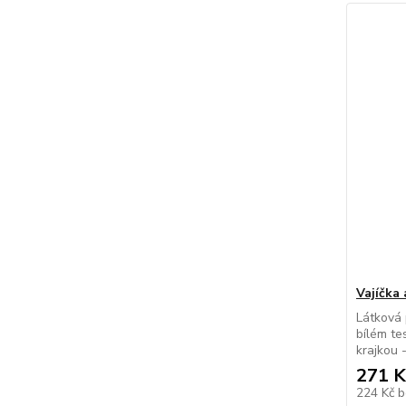
Vajíčka 
Látková 
bílém te
krajkou 
271 K
224 Kč
b