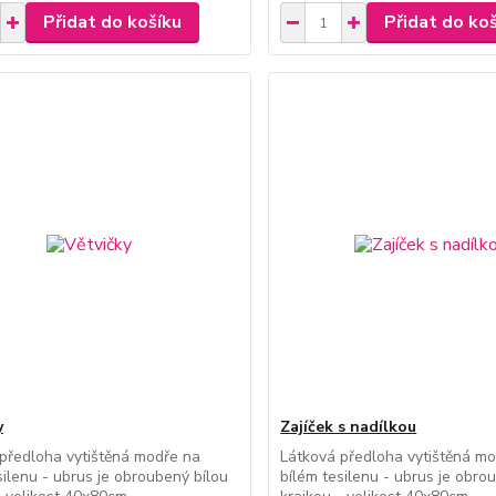
Přidat do košíku
Přidat do ko
y
Zajíček s nadílkou
předloha vytištěná modře na
Látková předloha vytištěná m
silenu - ubrus je obroubený bílou
bílém tesilenu - ubrus je obro