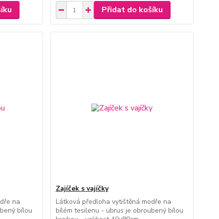
šíku
Přidat do košíku
Zajíček s vajíčky
odře na
Látková předloha vytištěná modře na
ubený bílou
bílém tesilenu - ubrus je obroubený bílou