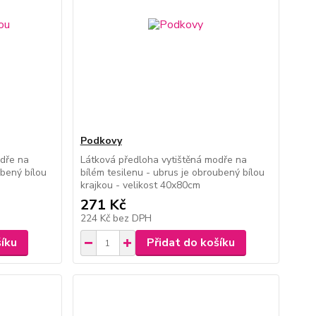
Podkovy
odře na
Látková předloha vytištěná modře na
ubený bílou
bílém tesilenu - ubrus je obroubený bílou
krajkou - velikost 40x80cm
271 Kč
224 Kč
bez DPH
šíku
Přidat do košíku