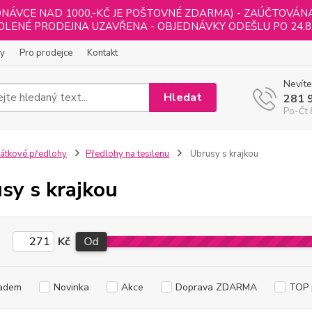
NÁVCE NAD 1000,-KČ JE POŠTOVNÉ ZDARMA) - ZAÚČTOVÁNA B
LENÉ PRODEJNA UZAVŘENA - OBJEDNÁVKY ODEŠLU PO 24.8
ly
Pro prodejce
Kontakt
Nevíte
Hledat
281 
Po-Čt 
átkové předlohy
Předlohy na tesilenu
Ubrusy s krajkou
sy s krajkou
Kč
Od
adem
Novinka
Akce
Doprava ZDARMA
TOP 