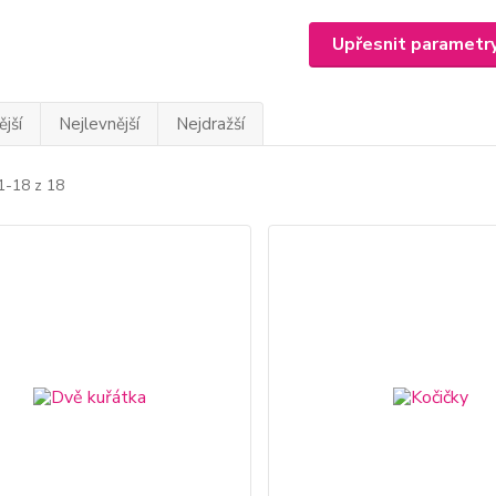
Upřesnit parametr
jší
Nejlevnější
Nejdražší
1-18 z 18