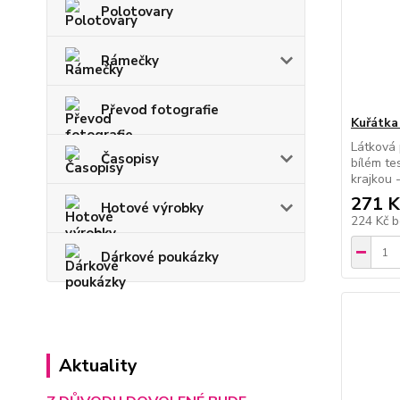
Polotovary
Rámečky
Převod fotografie
Kuřátka
Látková 
Časopisy
bílém te
krajkou 
271 K
Hotové výrobky
224 Kč
b
Dárkové poukázky
Aktuality