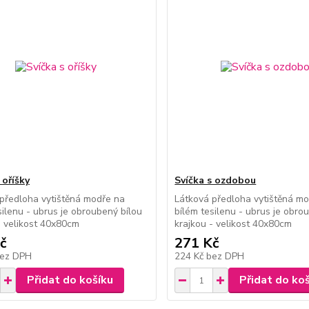
 oříšky
Svíčka s ozdobou
předloha vytištěná modře na
Látková předloha vytištěná m
silenu - ubrus je obroubený bílou
bílém tesilenu - ubrus je obro
- velikost 40x80cm
krajkou - velikost 40x80cm
č
271 Kč
ez DPH
224 Kč
bez DPH
Přidat do košíku
Přidat do ko