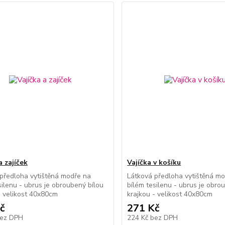
a zajíček
Vajíčka v košíku
předloha vytištěná modře na
Látková předloha vytištěná m
silenu - ubrus je obroubený bílou
bílém tesilenu - ubrus je obro
- velikost 40x80cm
krajkou - velikost 40x80cm
č
271 Kč
ez DPH
224 Kč
bez DPH