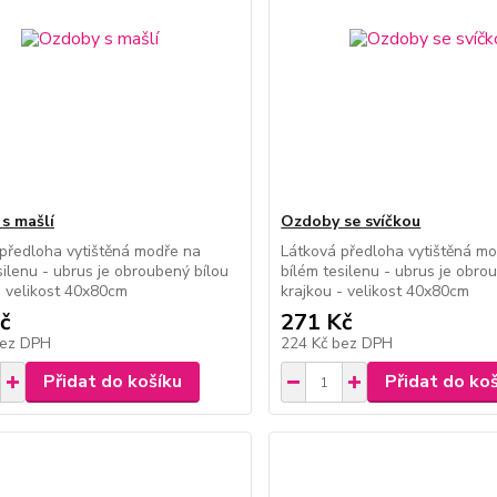
s mašlí
Ozdoby se svíčkou
předloha vytištěná modře na
Látková předloha vytištěná m
silenu - ubrus je obroubený bílou
bílém tesilenu - ubrus je obro
- velikost 40x80cm
krajkou - velikost 40x80cm
č
271 Kč
ez DPH
224 Kč
bez DPH
Přidat do košíku
Přidat do ko