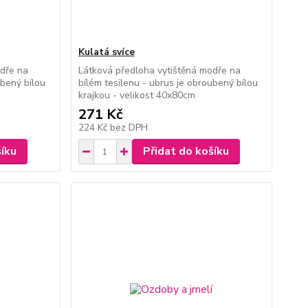
Kulatá svíce
odře na
Látková předloha vytištěná modře na
ubený bílou
bílém tesilenu - ubrus je obroubený bílou
krajkou - velikost 40x80cm
271 Kč
224 Kč
bez DPH
šíku
Přidat do košíku