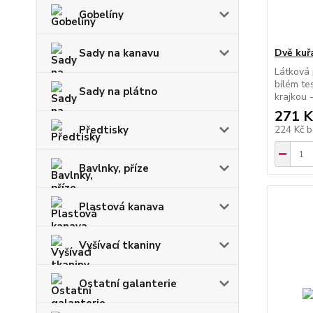
Gobelíny
Sady na kanavu
Dvě kuř
Látková 
bílém te
Sady na plátno
krajkou 
271 K
Předtisky
224 Kč
b
Bavlnky, příze
Plastová kanava
Vyšívací tkaniny
Ostatní galanterie