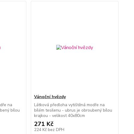
Vánoční hvězdy
odře na
Látková předloha vytištěná modře na
ubený bílou
bílém tesilenu - ubrus je obroubený bílou
krajkou - velikost 40x80cm
271 Kč
224 Kč
bez DPH