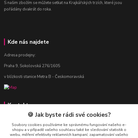
S našim zbožím se můžete setkat na Krajkářských trzích, které jsou
pořádány dvakrát do roka.
Kde nás najdete
Adresa prodejny:
Praha 9, Sokolovská 276/1605
v blízkosti stanice Metra B - Českomoravská
Kontakty
🍪 Jak byste rádi své cookies?
Jitka Vlasáková
281 916 793
Soubory cookies používáme ke správnému fungování našeho e-
shopu a v případě vašeho souhlasu také ke sledování statistik o
Po-Čt 8-16:30, Pá 8-14:30
webu, měření efektivity reklamních kampaní, zapamatování vašeho