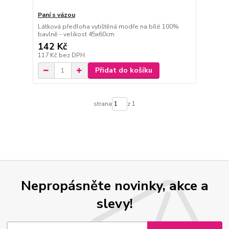
Paní s vázou
Látková předloha vytištěná modře na bílé 100%
bavlně - velikost 45x60cm
142 Kč
117 Kč
bez DPH
Přidat do košíku
strana
z 1
Nepropásněte novinky, akce a
slevy!