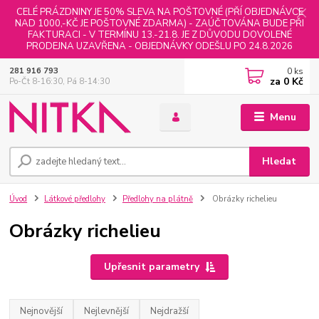
CELÉ PRÁZDNINY JE 50% SLEVA NA POŠTOVNÉ (PŘÍ OBJEDNÁVCE
NAD 1000,-KČ JE POŠTOVNÉ ZDARMA) - ZAÚČTOVÁNA BUDE PŘI
FAKTURACI - V TERMÍNU 13.-21.8. JE Z DŮVODU DOVOLENÉ
PRODEJNA UZAVŘENA - OBJEDNÁVKY ODEŠLU PO 24.8.2026
0
ks
281 916 793
za
0 Kč
Po-Čt 8-16:30, Pá 8-14:30
Menu
Hledat
Úvod
Látkové předlohy
Předlohy na plátně
Obrázky richelieu
Obrázky richelieu
Upřesnit parametry
Nejnovější
Nejlevnější
Nejdražší