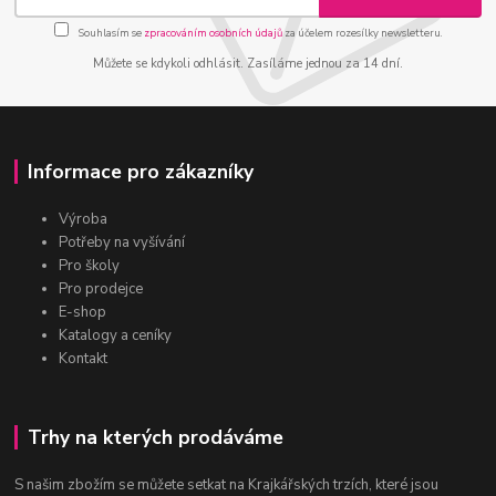
Souhlasím se
zpracováním osobních údajů
za účelem rozesílky newsletteru.
Můžete se kdykoli odhlásit. Zasíláme jednou za 14 dní.
Informace pro zákazníky
Výroba
Potřeby na vyšívání
Pro školy
Pro prodejce
E-shop
Katalogy a ceníky
Kontakt
Trhy na kterých prodáváme
S našim zbožím se můžete setkat na Krajkářských trzích, které jsou