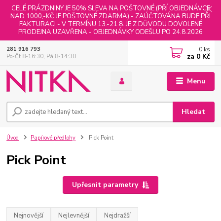
CELÉ PRÁZDNINY JE 50% SLEVA NA POŠTOVNÉ (PŘÍ OBJEDNÁVCE
NAD 1000,-KČ JE POŠTOVNÉ ZDARMA) - ZAÚČTOVÁNA BUDE PŘI
FAKTURACI - V TERMÍNU 13.-21.8. JE Z DŮVODU DOVOLENÉ
PRODEJNA UZAVŘENA - OBJEDNÁVKY ODEŠLU PO 24.8.2026
0
ks
281 916 793
za
0 Kč
Po-Čt 8-16:30, Pá 8-14:30
Menu
Hledat
Úvod
Papírové předlohy
Pick Point
Pick Point
Upřesnit parametry
Nejnovější
Nejlevnější
Nejdražší