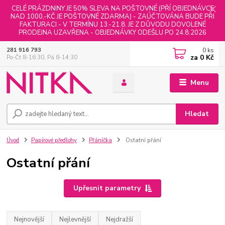
CELÉ PRÁZDNINY JE 50% SLEVA NA POŠTOVNÉ (PŘÍ OBJEDNÁVCE
NAD 1000,-KČ JE POŠTOVNÉ ZDARMA) - ZAÚČTOVÁNA BUDE PŘI
FAKTURACI - V TERMÍNU 13.-21.8. JE Z DŮVODU DOVOLENÉ
PRODEJNA UZAVŘENA - OBJEDNÁVKY ODEŠLU PO 24.8.2026
0
ks
281 916 793
za
0 Kč
Po-Čt 8-16:30, Pá 8-14:30
Menu
Hledat
Úvod
Papírové předlohy
Přáníčka
Ostatní přání
Ostatní přání
Upřesnit parametry
Nejnovější
Nejlevnější
Nejdražší