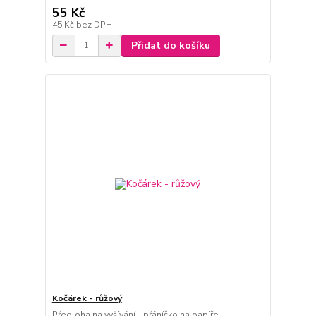
55 Kč
45 Kč
bez DPH
Přidat do košíku
Kočárek - růžový
Předloha na vyšívání - přáníčko na papíře