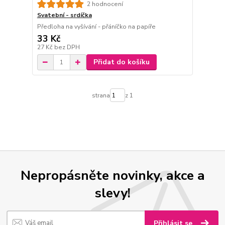
2 hodnocení
Svatební - srdíčka
Předloha na vyšívání - přáníčko na papíře
33 Kč
27 Kč
bez DPH
Přidat do košíku
strana
z 1
Nepropásněte novinky, akce a
slevy!
Přihlásit se