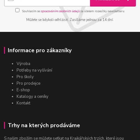
Souhlasím se
zpracováním osobních údajů
za účelem rozesílky newsletteru.
Můžete se kdykoli odhlásit. Zasíláme jednou za 14 dní.
Informace pro zákazníky
Výroba
Potřeby na vyšívání
Pro školy
Pro prodejce
E-shop
Katalogy a ceníky
Kontakt
Trhy na kterých prodáváme
S našim zbožím se můžete setkat na Krajkářských trzích, které jsou