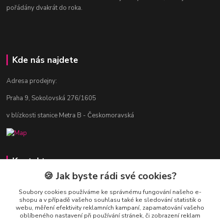
pořádány dvakrát do roka.
Kde nás najdete
Adresa prodejny:
Praha 9, Sokolovská 276/1605
v blízkosti stanice Metra B - Českomoravská
Kontakty
🍪 Jak byste rádi své cookies?
Jitka Vlasáková
281 916 793
Soubory cookies používáme ke správnému fungování našeho e-
shopu a v případě vašeho souhlasu také ke sledování statistik o
Po-Čt 8-16:30, Pá 8-14:30
webu, měření efektivity reklamních kampaní, zapamatování vašeho
oblíbeného nastavení při používání stránek, či zobrazení reklam
nitka@nitka.cz