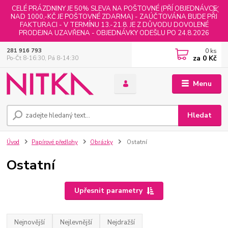
CELÉ PRÁZDNINY JE 50% SLEVA NA POŠTOVNÉ (PŘÍ OBJEDNÁVCE
NAD 1000,-KČ JE POŠTOVNÉ ZDARMA) - ZAÚČTOVÁNA BUDE PŘI
FAKTURACI - V TERMÍNU 13.-21.8. JE Z DŮVODU DOVOLENÉ
PRODEJNA UZAVŘENA - OBJEDNÁVKY ODEŠLU PO 24.8.2026
0
ks
281 916 793
za
0 Kč
Po-Čt 8-16:30, Pá 8-14:30
Menu
Hledat
Úvod
Papírové předlohy
Obrázky
Ostatní
Ostatní
Upřesnit parametry
Nejnovější
Nejlevnější
Nejdražší