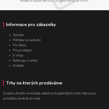
Můžete se kdykoli odhlásit. Zasíláme jednou za 14 dní.
Informace pro zákazníky
Výroba
Potřeby na vyšívání
Pro školy
Pro prodejce
E-shop
Katalogy a ceníky
Kontakt
Trhy na kterých prodáváme
S našim zbožím se můžete setkat na Krajkářských trzích, které jsou
pořádány dvakrát do roka.