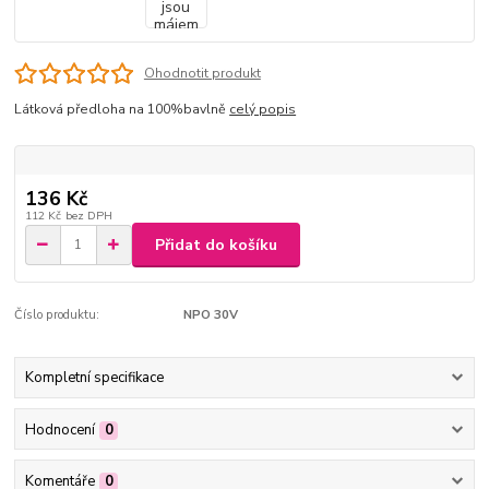
Ohodnotit produkt
Látková předloha na 100%bavlně
celý popis
136 Kč
112 Kč
bez DPH
Přidat do košíku
Číslo produktu:
NPO 30V
Kompletní specifikace
Hodnocení
0
Komentáře
0