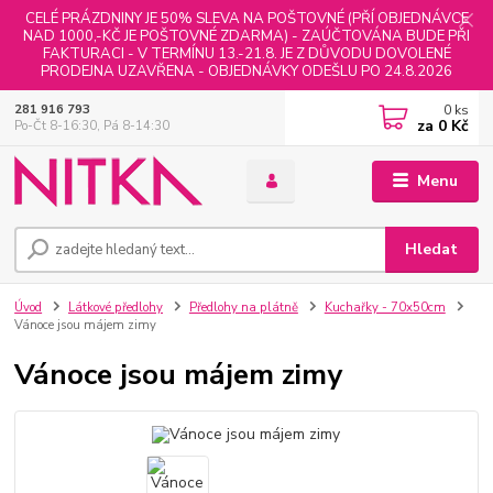
CELÉ PRÁZDNINY JE 50% SLEVA NA POŠTOVNÉ (PŘÍ OBJEDNÁVCE
NAD 1000,-KČ JE POŠTOVNÉ ZDARMA) - ZAÚČTOVÁNA BUDE PŘI
FAKTURACI - V TERMÍNU 13.-21.8. JE Z DŮVODU DOVOLENÉ
PRODEJNA UZAVŘENA - OBJEDNÁVKY ODEŠLU PO 24.8.2026
0
ks
281 916 793
za
0 Kč
Po-Čt 8-16:30, Pá 8-14:30
Menu
Hledat
Úvod
Látkové předlohy
Předlohy na plátně
Kuchařky - 70x50cm
Vánoce jsou májem zimy
Vánoce jsou májem zimy