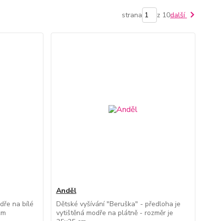
strana
z 10
další
Anděl
dře na bílé
Dětské vyšívání "Beruška" - předloha je
cm
vytištěná modře na plátně - rozměr je