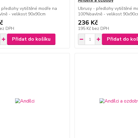
Andělé a ozdoby
 předlohy vytištěné modře na
Ubrusy - předlohy vytištěné m
lně - velikost 90x90cm
100%bavlně - velikost 90x90
č
236 Kč
ez DPH
195 Kč
bez DPH
Přidat do košíku
Přidat do ko