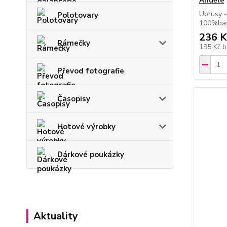
Andělé
Ubrusy -
Polotovary
100%bav
236 K
Rámečky
195 Kč
b
Převod fotografie
Časopisy
Hotové výrobky
Dárkové poukázky
Aktuality