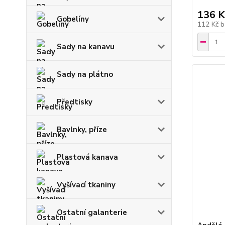
136 K
Gobelíny
112 Kč
b
Sady na kanavu
Sady na plátno
Předtisky
Bavlnky, příze
Plastová kanava
Vyšívací tkaniny
Ostatní galanterie