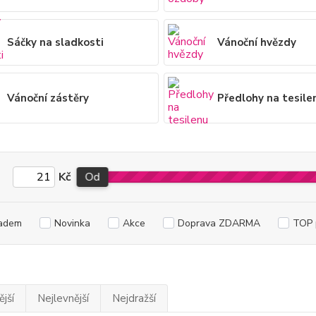
Sáčky na sladkosti
Vánoční hvězdy
Vánoční zástěry
Předlohy na tesile
Kč
Od
adem
Novinka
Akce
Doprava ZDARMA
TOP 
jší
Nejlevnější
Nejdražší