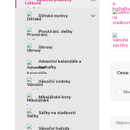
Dětské motivy
Prostírání, dečky
Ubrusy
Adventní kalendáře a
kuchařky
Cena:
Vánoční ozdoby
Skl
Mikulášské boty
Sáčky na sladkosti
Nejnově
Vánoční hvězdy