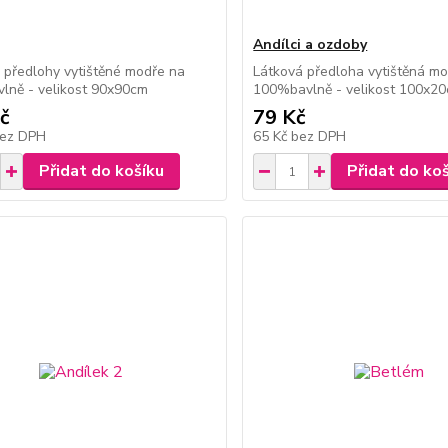
Andílci a ozdoby
 předlohy vytištěné modře na
Látková předloha vytištěná m
lně - velikost 90x90cm
100%bavlně - velikost 100x2
č
79 Kč
ez DPH
65 Kč
bez DPH
Přidat do košíku
Přidat do ko