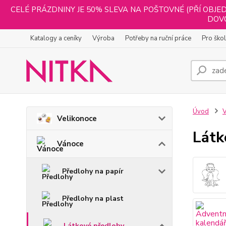
CELÉ PRÁZDNINY JE 50% SLEVA NA POŠTOVNÉ (PŘÍ OBJED
DOVO
Katalogy a ceníky
Výroba
Potřeby na ruční práce
Pro ško
Úvod
Velikonoce
Látk
Vánoce
Předlohy na papír
Předlohy na plast
Látkové předlohy