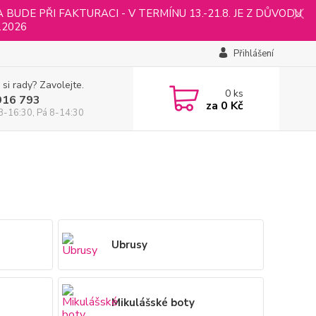
UDE PŘI FAKTURACI - V TERMÍNU 13.-21.8. JE Z DŮVODU
.2026
Přihlášení
 si rady? Zavolejte.
0
ks
916 793
za
0 Kč
8-16:30, Pá 8-14:30
Ubrusy
Mikulášské boty