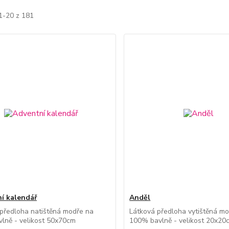
1-20 z 181
í kalendář
Anděl
předloha natištěná modře na
Látková předloha vytištěná mo
lně - velikost 50x70cm
100% bavlně - velikost 20x20