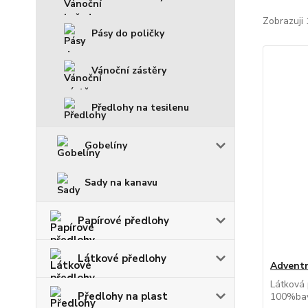
Zobrazuji 
Pásy do poličky
Vánoční zástěry
Předlohy na tesilenu
Gobelíny
Sady na kanavu
Papírové předlohy
Látkové předlohy
Adventn
Látková 
Předlohy na plast
100%bav