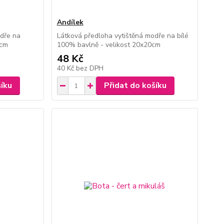
Andílek
odře na
Látková předloha vytištěná modře na bílé
0cm
100% bavlně - velikost 20x20cm
48 Kč
40 Kč
bez DPH
šíku
Přidat do košíku