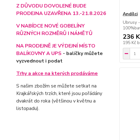
Z DŮVODU DOVOLENÉ BUDE
PRODEJNA UZAVŘENA 13.-21.8.2026
Andílci
Ubrusy -
V NABÍDCE NOVÉ GOBELÍNY
100%bav
RŮZNÝCH ROZMĚRŮ I NÁMĚTŮ
236 K
195 Kč
b
NA PRODEJNĚ JE VÝD
EJNÍ MÍSTO
BALÍKOVNY A UPS
- balíčky můžete
vyzvednout i podat
Trhy a akce na kterých prodáváme
S našim zbožím se můžete setkat na
Krajkářských trzích, které jsou pořádány
dvakrát do roka (většinou v květnu a
listopadu).