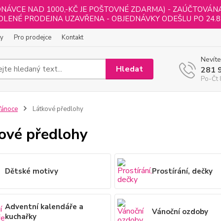
NÁVCE NAD 1000,-KČ JE POŠTOVNÉ ZDARMA) - ZAÚČTOVÁNA B
LENÉ PRODEJNA UZAVŘENA - OBJEDNÁVKY ODEŠLU PO 24.8
ly
Pro prodejce
Kontakt
Nevíte
Hledat
281 
Po-Čt 
Vánoce
Látkové předlohy
ové předlohy
Dětské motivy
Prostírání, dečky
Adventní kalendáře a
Vánoční ozdoby
kuchařky