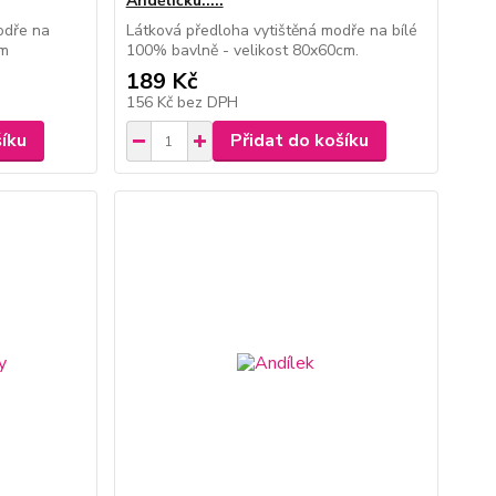
Andělíčku.....
odře na
Látková předloha vytištěná modře na bílé
cm
100% bavlně - velikost 80x60cm.
189 Kč
156 Kč
bez DPH
šíku
Přidat do košíku