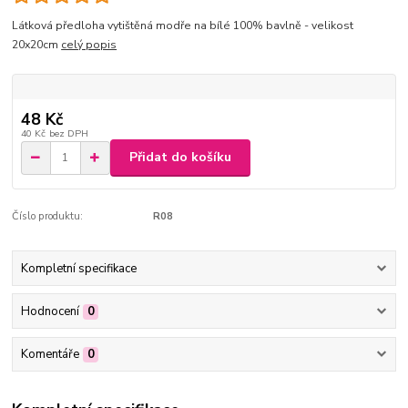
Látková předloha vytištěná modře na bílé 100% bavlně - velikost
20x20cm
celý popis
48 Kč
40 Kč
bez DPH
Přidat do košíku
Číslo produktu:
R08
Kompletní specifikace
Hodnocení
0
Komentáře
0