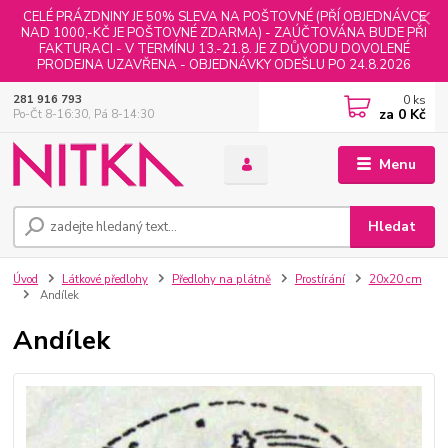
CELÉ PRÁZDNINY JE 50% SLEVA NA POŠTOVNÉ (PŘÍ OBJEDNÁVCE
NAD 1000,-KČ JE POŠTOVNÉ ZDARMA) - ZAÚČTOVÁNA BUDE PŘI
FAKTURACI - V TERMÍNU 13.-21.8. JE Z DŮVODU DOVOLENÉ
PRODEJNA UZAVŘENA - OBJEDNÁVKY ODEŠLU PO 24.8.2026
0
ks
281 916 793
za
0 Kč
Po-Čt 8-16:30, Pá 8-14:30
Menu
Hledat
Úvod
Látkové předlohy
Předlohy na plátně
Prostírání
20x20 cm
Andílek
Andílek