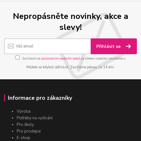
Nepropásněte novinky, akce a
slevy!
Přihlásit se
Souhlasím se
zpracováním osobních údajů
za účelem rozesílky newsletteru.
Můžete se kdykoli odhlásit. Zasíláme jednou za 14 dní.
Informace pro zákazníky
Výroba
Potřeby na vyšívání
Pro školy
Pro prodejce
E-shop