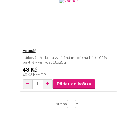
Vodnář
Látková předloha vytištěná modře na bílé 100%
bavlně - velikost 18x25cm
48 Kč
40 Kč
bez DPH
Přidat do košíku
strana
z 1