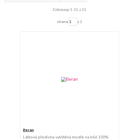
Zobrazuji 1-11 z 11
strana
z 1
Beran
Látková předloha vytištěná modře na bílé 100%