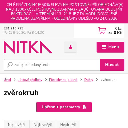
CELÉ PRÁZDNINY JE 50% SLEVA NA POŠTOVNÉ (PŘÍ OBJEDNÁVCE
NAD 1000,-KČ JE POŠTOVNÉ ZDARMA) - ZAÚČTOVÁNA BUDE PŘI
FAKTURACI - V TERMÍNU 13.-21.8. JE Z DŮVODU DOVOLENÉ
PRODEJNA UZAVŘENA - OBJEDNÁVKY ODEŠLU PO 24.8.2026
0
ks
281 916 793
za
0 Kč
Po-Čt 8-16:30, Pá 8-14:30
Menu
Hledat
Úvod
Látkové předlohy
Předlohy na plátně
Dečky
zvěrokruh
zvěrokruh
Upřesnit parametry
Nejnovější
Nejlevnější
Nejdražší