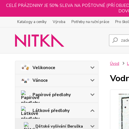
CELÉ PRÁZDNINY JE 50% SLEVA NA POŠTOVNÉ (PŘÍ OBJED
DOVO
Katalogy a ceníky
Výroba
Potřeby na ruční práce
Pro ško
Úvod
L
Velikonoce
Vod
Vánoce
Papírové předlohy
Látkové předlohy
Dětské vyšívání Beruška