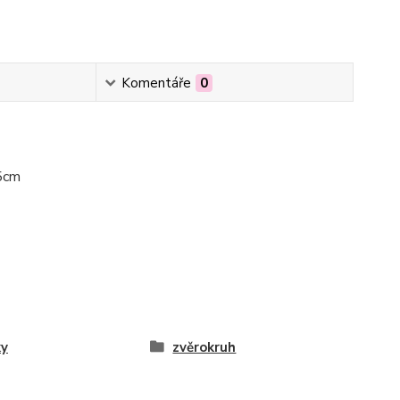
Komentáře
0
25cm
ky
zvěrokruh