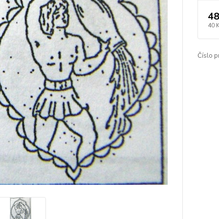
48
40 
Číslo p