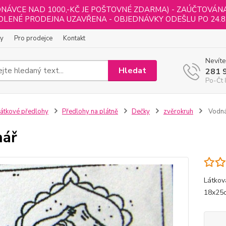
NÁVCE NAD 1000,-KČ JE POŠTOVNÉ ZDARMA) - ZAÚČTOVÁNA B
LENÉ PRODEJNA UZAVŘENA - OBJEDNÁVKY ODEŠLU PO 24.8
ly
Pro prodejce
Kontakt
Nevíte
Hledat
281 
Po-Čt 
átkové předlohy
Předlohy na plátně
Dečky
zvěrokruh
Vodn
nář
Látkov
18x25