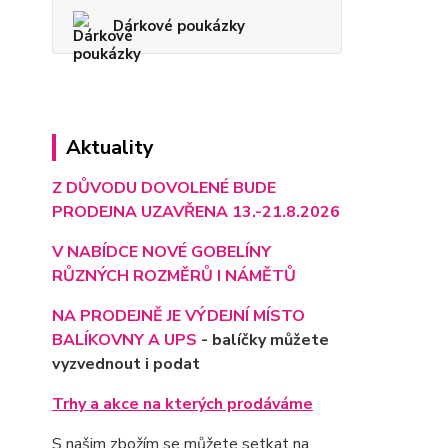
Dárkové poukázky
Aktuality
Z DŮVODU DOVOLENÉ BUDE
PRODEJNA UZAVŘENA 13.-21.8.2026
V NABÍDCE NOVÉ GOBELÍNY
RŮZNÝCH ROZMĚRŮ I NÁMĚTŮ
NA PRODEJNĚ JE VÝD
EJNÍ MÍSTO
BALÍKOVNY A UPS
- balíčky můžete
vyzvednout i podat
Trhy a akce na kterých prodáváme
S našim zbožím se můžete setkat na