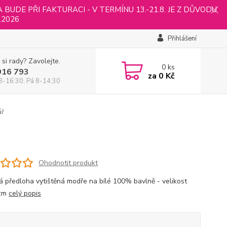
UDE PŘI FAKTURACI - V TERMÍNU 13.-21.8. JE Z DŮVODU
.2026
Přihlášení
 si rady? Zavolejte.
0
ks
916 793
za
0 Kč
8-16:30, Pá 8-14:30
ář
Ohodnotit produkt
á předloha vytištěná modře na bílé 100% bavlně - velikost
cm
celý popis