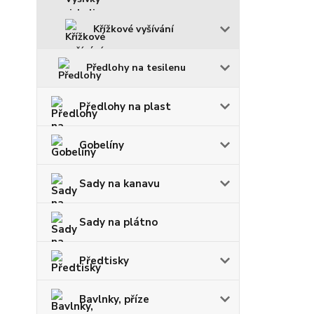
Křížkové vyšívání
Předlohy na tesilenu
Předlohy na plast
Gobelíny
Sady na kanavu
Sady na plátno
Předtisky
Bavlnky, příze