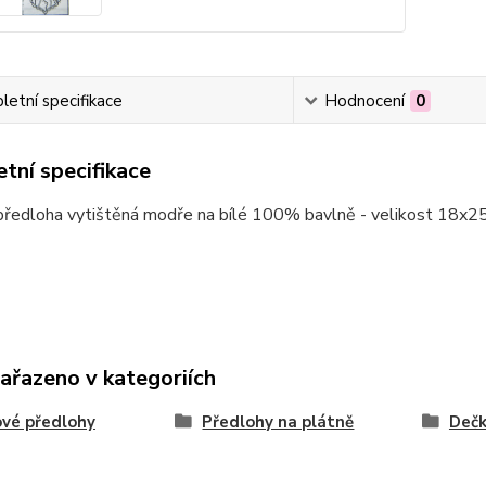
etní specifikace
Hodnocení
0
tní specifikace
předloha vytištěná modře na bílé 100% bavlně - velikost 18x
zařazeno v kategoriích
vé předlohy
Předlohy na plátně
Deč