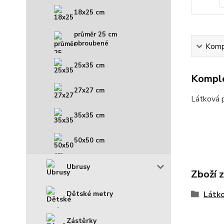
18x25 cm
průměr 25 cm
obroubené
Kompl
25x35 cm
Komple
27x27 cm
Látková 
35x35 cm
50x50 cm
Ubrusy
Zboží 
Dětské metry
Látko
Zástěrky