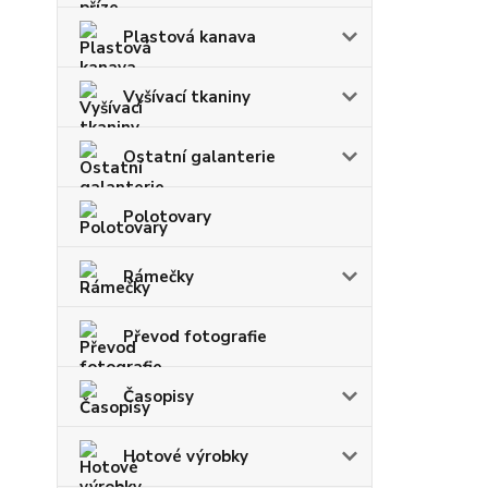
Plastová kanava
Vyšívací tkaniny
Ostatní galanterie
Polotovary
Rámečky
Převod fotografie
Časopisy
Hotové výrobky