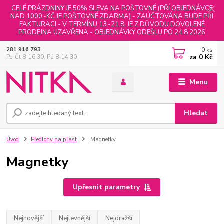
CELÉ PRÁZDNINY JE 50% SLEVA NA POŠTOVNÉ (PŘÍ OBJEDNÁVCE
NAD 1000,-KČ JE POŠTOVNÉ ZDARMA) - ZAÚČTOVÁNA BUDE PŘI
FAKTURACI - V TERMÍNU 13.-21.8. JE Z DŮVODU DOVOLENÉ
PRODEJNA UZAVŘENA - OBJEDNÁVKY ODEŠLU PO 24.8.2026
0
ks
281 916 793
za
0 Kč
Po-Čt 8-16:30, Pá 8-14:30
Menu
Hledat
Úvod
Předlohy na plast
Magnetky
Magnetky
Upřesnit parametry
Nejnovější
Nejlevnější
Nejdražší