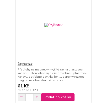
Čtyřlístek
Předlohy na magnetky - vyšívá se na plastovou
kanavu. Balení obsahuje vše potřebné - plastovou
kanavu, potřebné bavlnky, jehlu, barevný rozkres,
magnet na oboustranné lepence
61 Kč
50 Kč
bez DPH
Přidat do košíku