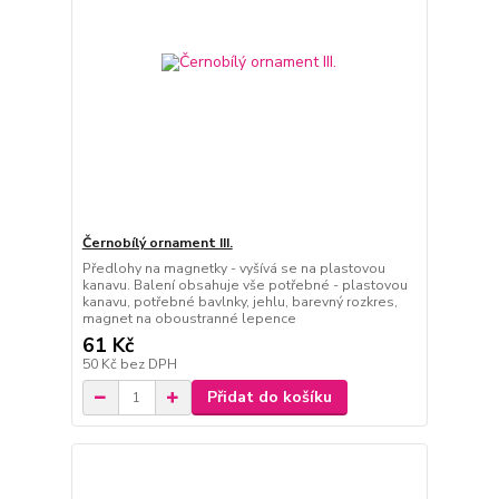
Černobílý ornament III.
Předlohy na magnetky - vyšívá se na plastovou
kanavu. Balení obsahuje vše potřebné - plastovou
kanavu, potřebné bavlnky, jehlu, barevný rozkres,
magnet na oboustranné lepence
61 Kč
50 Kč
bez DPH
Přidat do košíku