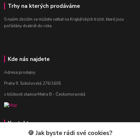
Trhy na kterých prodáváme
S našim zbožím se můžete setkat na Krajkářských trzích, které jsou
pořádány dvakrát do roka.
Kde nás najdete
Adresa prodejny:
Praha 9, Sokolovská 276/1605
v blízkosti stanice Metra B - Českomoravská
Kontakty
🍪 Jak byste rádi své cookies?
Jitka Vlasáková