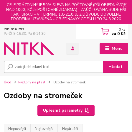
CELÉ PRÁZDNINY JE 50% SLEVA NA POŠTOVNÉ (PŘÍ OBJEDNÁVCE
NAD 1000,-KČ JE POŠTOVNÉ ZDARMA) - ZAÚČTOVÁNA BUDE PŘI
FAKTURACI - V TERMÍNU 13.-21.8. JE Z DŮVODU DOVOLENÉ
PRODEJNA UZAVŘENA - OBJEDNÁVKY ODEŠLU PO 24.8.2026
0
ks
281 916 793
za
0 Kč
Po-Čt 8-16:30, Pá 8-14:30
Menu
Hledat
Úvod
Předlohy na plast
Ozdoby na stromeček
Ozdoby na stromeček
Upřesnit parametry
Nejnovější
Nejlevnější
Nejdražší