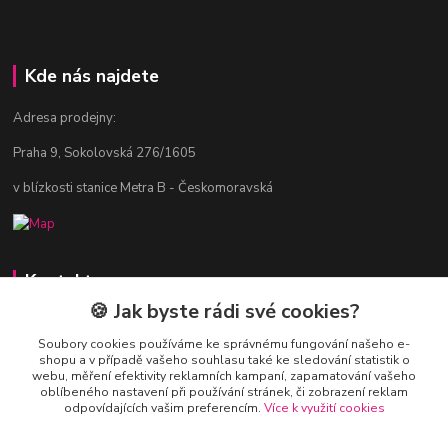
Kde nás najdete
Adresa prodejny:
Praha 9, Sokolovská 276/1605
v blízkosti stanice Metra B - Českomoravská
Kontakty
🍪 Jak byste rádi své cookies?
Jitka Vlasáková
281 916 793
Soubory cookies používáme ke správnému fungování našeho e-
shopu a v případě vašeho souhlasu také ke sledování statistik o
Po-Čt 8-16:30, Pá 8-14:30
webu, měření efektivity reklamních kampaní, zapamatování vašeho
oblíbeného nastavení při používání stránek, či zobrazení reklam
nitka@nitka.cz
odpovídajících vašim preferencím.
Více k využití cookies