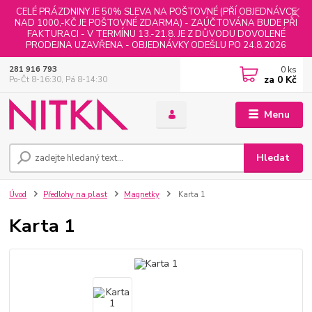
CELÉ PRÁZDNINY JE 50% SLEVA NA POŠTOVNÉ (PŘÍ OBJEDNÁVCE
NAD 1000,-KČ JE POŠTOVNÉ ZDARMA) - ZAÚČTOVÁNA BUDE PŘI
FAKTURACI - V TERMÍNU 13.-21.8. JE Z DŮVODU DOVOLENÉ
PRODEJNA UZAVŘENA - OBJEDNÁVKY ODEŠLU PO 24.8.2026
0
ks
281 916 793
za
0 Kč
Po-Čt 8-16:30, Pá 8-14:30
Menu
Hledat
Úvod
Předlohy na plast
Magnetky
Karta 1
Karta 1