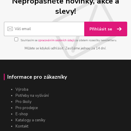
Nepropásněte novinky, akce a
slevy!
Přihlásit se
Souhlasím se
zpracováním osobních údajů
za účelem rozesílky newsletteru.
Můžete se kdykoli odhlásit. Zasíláme jednou za 14 dní.
Informace pro zákazníky
Výroba
Potřeby na vyšívání
Pro školy
Pro prodejce
E-shop
Katalogy a ceníky
Kontakt