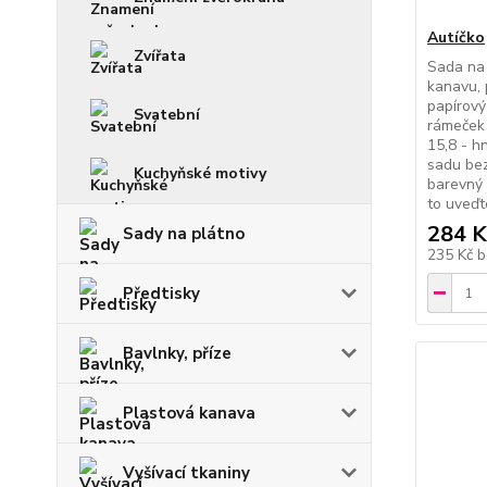
Autíčko
Zvířata
Sada na 
kanavu, 
papírový
Svatební
rámeček 
15,8 - h
sadu bez
Kuchyňské motivy
barevný 
to uveďt
284 K
Sady na plátno
235 Kč
b
Předtisky
Bavlnky, příze
Plastová kanava
Vyšívací tkaniny