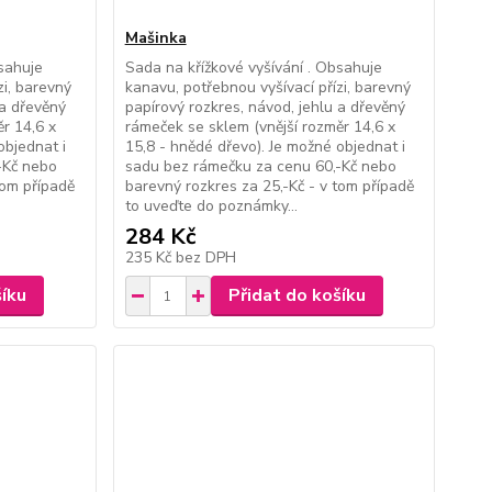
Mašinka
bsahuje
Sada na křížkové vyšívání . Obsahuje
zi, barevný
kanavu, potřebnou vyšívací přízi, barevný
 a dřevěný
papírový rozkres, návod, jehlu a dřevěný
r 14,6 x
rámeček se sklem (vnější rozměr 14,6 x
objednat i
15,8 - hnědé dřevo). Je možné objednat i
-Kč nebo
sadu bez rámečku za cenu 60,-Kč nebo
tom případě
barevný rozkres za 25,-Kč - v tom případě
to uveďte do poznámky...
284 Kč
235 Kč
bez DPH
šíku
Přidat do košíku