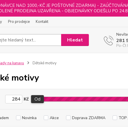
NÁVCE NAD 1000,-KČ JE POŠTOVNÉ ZDARMA) - ZAÚČTOVÁNA B
LENÉ PRODEJNA UZAVŘENA - OBJEDNÁVKY ODEŠLU PO 24.8
ly
Pro prodejce
Kontakt
Nevíte
Hledat
281 
Po-Čt 
ady na kanavu
Dětské motivy
ké motivy
Kč
Od
adem
Novinka
Akce
Doprava ZDARMA
TOP 