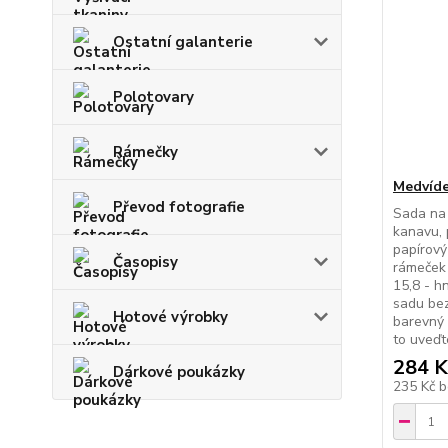
Ostatní galanterie
Polotovary
Rámečky
Medvíde
Převod fotografie
Sada na 
kanavu, 
papírový
Časopisy
rámeček 
15,8 - h
sadu bez
Hotové výrobky
barevný 
to uveďt
284 K
Dárkové poukázky
235 Kč
b