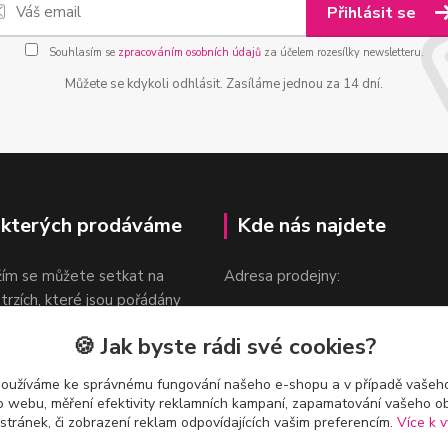
Přihlásit se
Souhlasím se
zpracováním osobních údajů
za účelem rozesílky newsletteru.
Můžete se kdykoli odhlásit. Zasíláme jednou za 14 dní.
 kterých prodáváme
Kde nás najdete
žím se můžete setkat na
Adresa prodejny:
 trzích, které jsou pořádány
Praha 9, Sokolovská 276/1605
oka.
🍪 Jak byste rádi své cookies?
v blízkosti stanice Metra B -
Českomoravská
používáme ke správnému fungování našeho e-shopu a v případě vašeho
k o webu, měření efektivity reklamních kampaní, zapamatování vašeho o
 stránek, či zobrazení reklam odpovídajících vašim preferencím.
Více k v