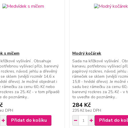
k s míčem
Modrý kočárek
křížkové vyšívání . Obsahuje
Sada na křížkové vyšívání . O
potřebnou vyšívací přízi, barevný
kanavu, potřebnou vyšívací pří
 rozkres, návod, jehlu a dřevěný
papírový rozkres, návod, jehlu
se sklem (vnější rozměr 14,6 x
rámeček se sklem (vnější rozmě
nědé dřevo). Je možné objednat i
15,8 - hnědé dřevo). Je možné 
 rámečku za cenu 60,-Kč nebo
sadu bez rámečku za cenu 60,
rozkres za 25,-Kč - v tom případě
barevný rozkres za 25,-Kč - v 
e do poznámky...
to uveďte do poznámky...
č
284 Kč
ez DPH
235 Kč
bez DPH
Přidat do košíku
Přidat do ko