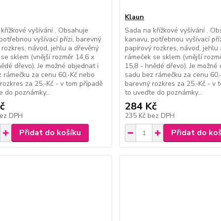
Klaun
křížkové vyšívání . Obsahuje
Sada na křížkové vyšívání . O
potřebnou vyšívací přízi, barevný
kanavu, potřebnou vyšívací pří
 rozkres, návod, jehlu a dřevěný
papírový rozkres, návod, jehlu
se sklem (vnější rozměr 14,6 x
rámeček se sklem (vnější rozmě
nědé dřevo). Je možné objednat i
15,8 - hnědé dřevo). Je možné 
 rámečku za cenu 60,-Kč nebo
sadu bez rámečku za cenu 60,
rozkres za 25,-Kč - v tom případě
barevný rozkres za 25,-Kč - v 
e do poznámky...
to uveďte do poznámky...
č
284 Kč
ez DPH
235 Kč
bez DPH
Přidat do košíku
Přidat do ko