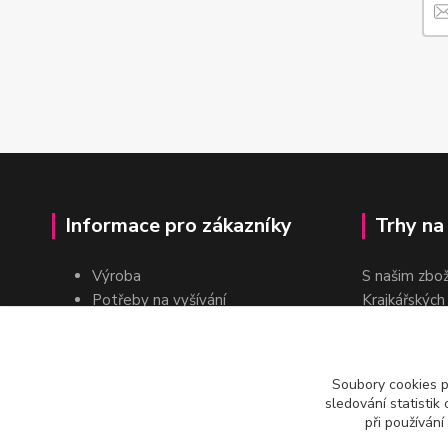
Informace pro zákazníky
Trhy na
Výroba
S našim zbo
Potřeby na vyšívání
Krajkářských
Pro školy
dvakrát do r
Pro prodejce
E-shop
Soubory cookies 
Katalogy a ceníky
sledování statisti
Kontakt
při používání