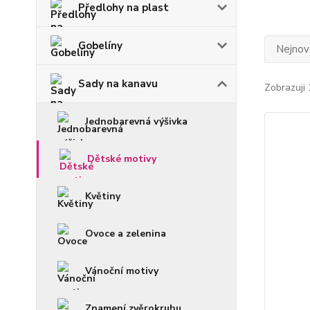
Předlohy na plast
Gobelíny
Nejnově
Sady na kanavu
Zobrazuji 
Jednobarevná výšivka
Dětské motivy
Květiny
Ovoce a zelenina
Vánoční motivy
Znamení zvěrokruhu