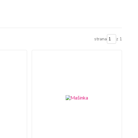
strana
z 1