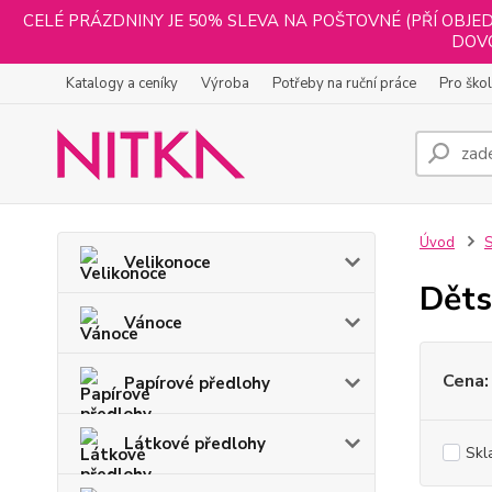
CELÉ PRÁZDNINY JE 50% SLEVA NA POŠTOVNÉ (PŘÍ OBJED
DOVO
Katalogy a ceníky
Výroba
Potřeby na ruční práce
Pro ško
Úvod
S
Velikonoce
Děts
Vánoce
Cena:
Papírové předlohy
Látkové předlohy
Skl