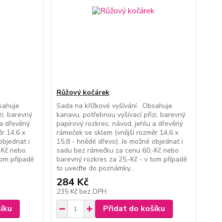
Růžový kočárek
bsahuje
Sada na křížkové vyšívání . Obsahuje
zi, barevný
kanavu, potřebnou vyšívací přízi, barevný
 a dřevěný
papírový rozkres, návod, jehlu a dřevěný
r 14,6 x
rámeček se sklem (vnější rozměr 14,6 x
objednat i
15,8 - hnědé dřevo). Je možné objednat i
-Kč nebo
sadu bez rámečku za cenu 60,-Kč nebo
tom případě
barevný rozkres za 25,-Kč - v tom případě
to uveďte do poznámky...
284 Kč
235 Kč
bez DPH
šíku
Přidat do košíku