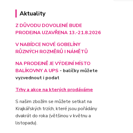
Aktuality
Z DŮVODU DOVOLENÉ BUDE
PRODEJNA UZAVŘENA 13.-21.8.2026
V NABÍDCE NOVÉ GOBELÍNY
RŮZNÝCH ROZMĚRŮ I NÁMĚTŮ
NA PRODEJNĚ JE VÝD
EJNÍ MÍSTO
BALÍKOVNY A UPS
- balíčky můžete
vyzvednout i podat
Trhy a akce na kterých prodáváme
S našim zbožím se můžete setkat na
Krajkářských trzích, které jsou pořádány
dvakrát do roka (většinou v květnu a
listopadu).