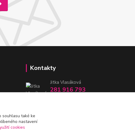
Kontakty
Jitka Vlasáková
281 916 793
Po-Čt 8-16:30, Pá 8-14:30
nitka@nitka.cz
 souhlasu také ke
blíbeného nastavení
yužití cookies