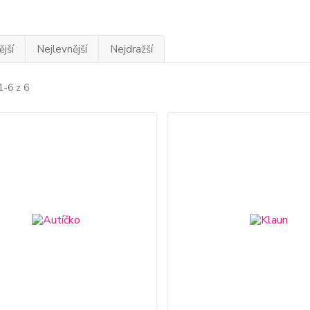
jší
Nejlevnější
Nejdražší
1-6 z 6