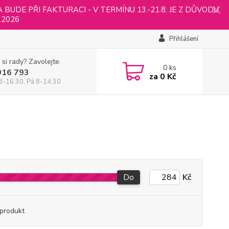
UDE PŘI FAKTURACI - V TERMÍNU 13.-21.8. JE Z DŮVODU
.2026
Přihlášení
 si rady? Zavolejte.
0
ks
916 793
za
0 Kč
8-16:30, Pá 8-14:30
Do
Kč
produkt