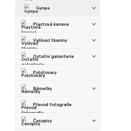
Gympa
Plastová kanava
Vyšívací tkaniny
Ostatní galanterie
Polotovary
Rámečky
Převod fotografie
Časopisy