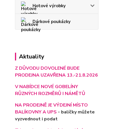
Hotové výrobky
Dárkové poukázky
Aktuality
Z DŮVODU DOVOLENÉ BUDE
PRODEJNA UZAVŘENA 13.-21.8.2026
V NABÍDCE NOVÉ GOBELÍNY
RŮZNÝCH ROZMĚRŮ I NÁMĚTŮ
NA PRODEJNĚ JE VÝD
EJNÍ MÍSTO
BALÍKOVNY A UPS
- balíčky můžete
vyzvednout i podat