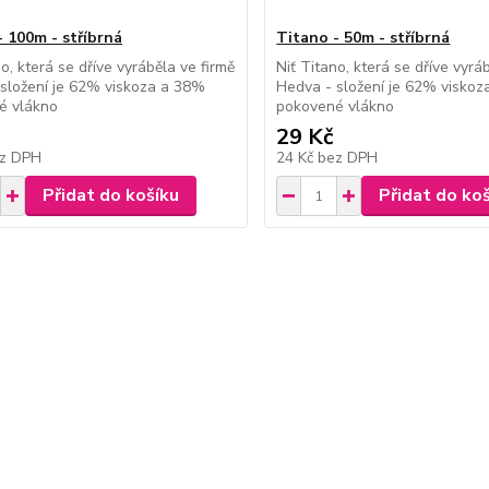
- 100m - stříbrná
Titano - 50m - stříbrná
no, která se dříve vyráběla ve firmě
Niť Titano, která se dříve vyrá
složení je 62% viskoza a 38%
Hedva - složení je 62% visko
é vlákno
pokovené vlákno
29 Kč
z DPH
24 Kč
bez DPH
Přidat do košíku
Přidat do ko