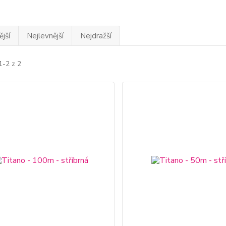
jší
Nejlevnější
Nejdražší
1-2 z 2