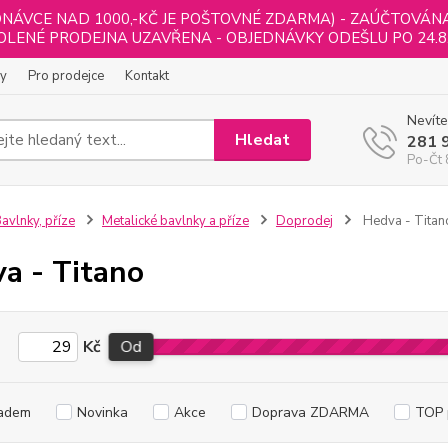
NÁVCE NAD 1000,-KČ JE POŠTOVNÉ ZDARMA) - ZAÚČTOVÁNA B
LENÉ PRODEJNA UZAVŘENA - OBJEDNÁVKY ODEŠLU PO 24.8
ly
Pro prodejce
Kontakt
Nevíte
Hledat
281 
Po-Čt 
avlnky, příze
Metalické bavlnky a příze
Doprodej
Hedva - Titan
a - Titano
Kč
Od
adem
Novinka
Akce
Doprava ZDARMA
TOP 