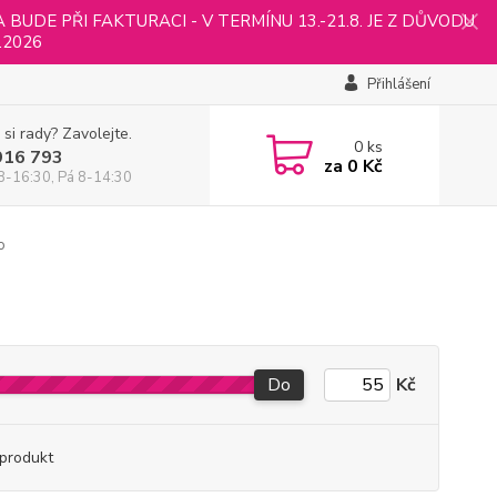
UDE PŘI FAKTURACI - V TERMÍNU 13.-21.8. JE Z DŮVODU
.2026
Přihlášení
 si rady? Zavolejte.
0
ks
916 793
za
0 Kč
8-16:30, Pá 8-14:30
o
Do
Kč
produkt