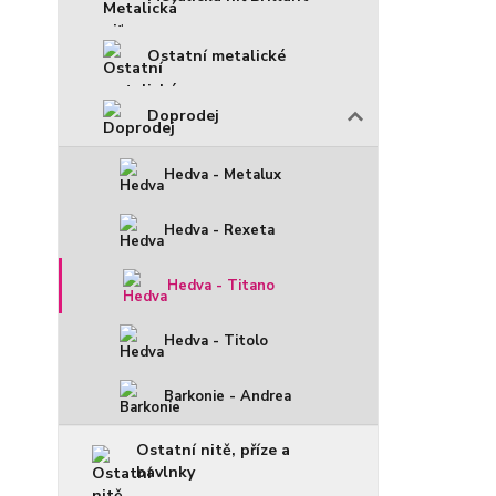
Ostatní metalické
Doprodej
Hedva - Metalux
Hedva - Rexeta
Hedva - Titano
Hedva - Titolo
Barkonie - Andrea
Ostatní nitě, příze a
bavlnky