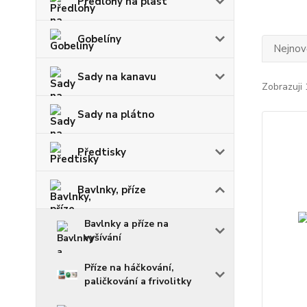
Předlohy na plast
Gobelíny
Nejnově
Sady na kanavu
Zobrazuji 
Sady na plátno
Předtisky
Bavlnky, příze
Bavlnky a příze na
vyšívání
Příze na háčkování,
paličkování a frivolitky