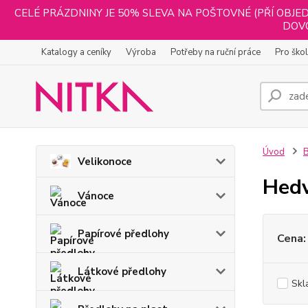
CELÉ PRÁZDNINY JE 50% SLEVA NA POŠTOVNÉ (PŘÍ OBJED
DOVO
Katalogy a ceníky
Výroba
Potřeby na ruční práce
Pro ško
Úvod
B
Velikonoce
Hedv
Vánoce
Papírové předlohy
Cena:
Látkové předlohy
Skl