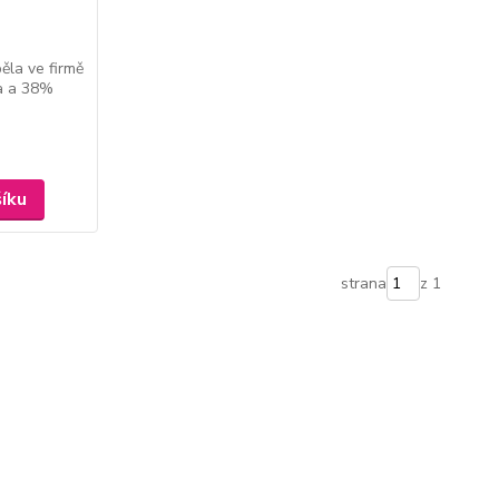
běla ve firmě
za a 38%
šíku
strana
z 1