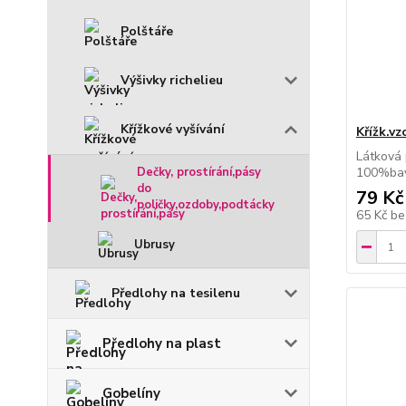
Polštáře
Výšivky richelieu
Křížkové vyšívání
Křížk.vz
Látková 
100%bav
Dečky, prostírání,pásy
do
79 Kč
poličky,ozdoby,podtácky
65 Kč
be
Ubrusy
Předlohy na tesilenu
Předlohy na plast
Gobelíny