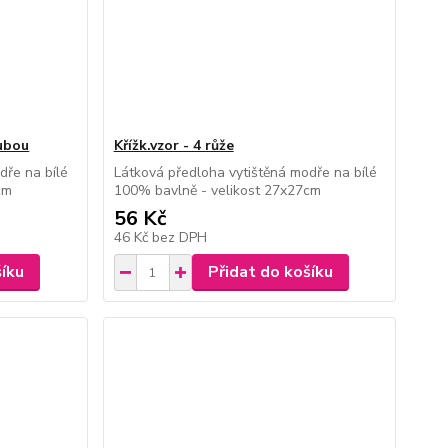
rubou
Křížk.vzor - 4 růže
dře na bílé
Látková předloha vytištěná modře na bílé
cm
100% bavlně - velikost 27x27cm
56 Kč
46 Kč
bez DPH
šíku
Přidat do košíku