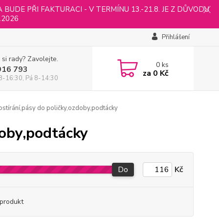
UDE PŘI FAKTURACI - V TERMÍNU 13.-21.8. JE Z DŮVODU
.2026
Přihlášení
 si rady? Zavolejte.
0
ks
916 793
za
0 Kč
8-16:30, Pá 8-14:30
ostírání,pásy do poličky,ozdoby,podtácky
doby,podtácky
Do
Kč
produkt