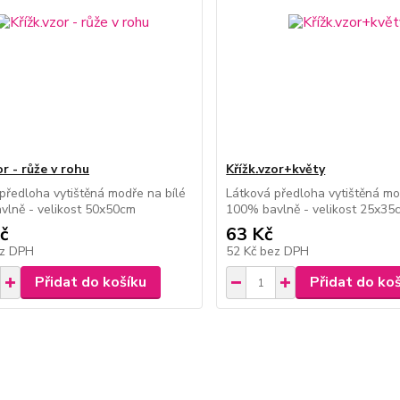
or - růže v rohu
Křížk.vzor+květy
předloha vytištěná modře na bílé
Látková předloha vytištěná mo
vlně - velikost 50x50cm
100% bavlně - velikost 25x35
č
63 Kč
z DPH
52 Kč
bez DPH
Přidat do košíku
Přidat do ko