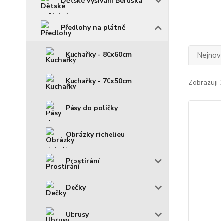
Dětské vyšívání Beruška
Předlohy na plátně
Kuchařky - 80x60cm
Nejnově
Kuchařky - 70x50cm
Zobrazuji 
Pásy do poličky
Obrázky richelieu
Prostírání
Dečky
Ubrusy