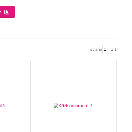
y
strana
z 1