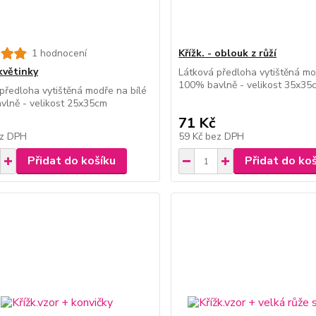
1 hodnocení
Křížk. - oblouk z růží
 květinky
Látková předloha vytištěná mo
100% bavlně - velikost 35x35
předloha vytištěná modře na bílé
vlně - velikost 25x35cm
71 Kč
z DPH
59 Kč
bez DPH
Přidat do košíku
Přidat do ko