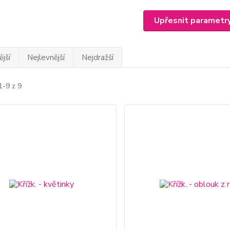
Upřesnit parametr
jší
Nejlevnější
Nejdražší
1-9 z 9