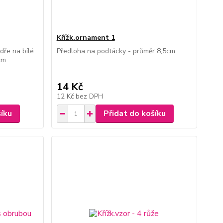
Křížk.ornament 1
dře na bílé
Předloha na podtácky - průměr 8,5cm
cm
14 Kč
12 Kč
bez DPH
šíku
Přidat do košíku