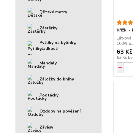
Dětské metry
Zástěrky
Křížk. -
Látková 
Pytlíky na bylinky,
100% ba
sladkosti
63 Kč
52 Kč
be
Mandaly
Záložky do knihy
Podtácky
Ozdoby na pověšení
Závěsy