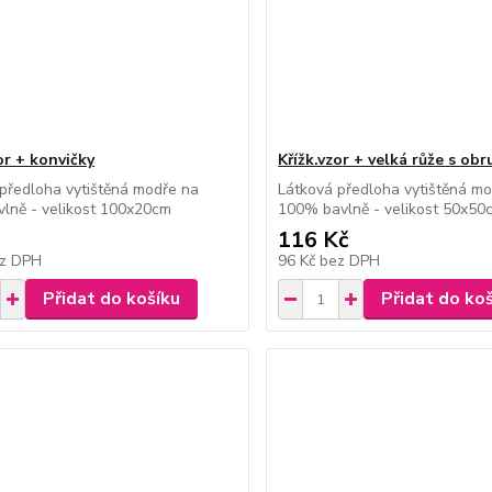
or + konvičky
Křížk.vzor + velká růže s ob
předloha vytištěná modře na
Látková předloha vytištěná mo
lně - velikost 100x20cm
100% bavlně - velikost 50x50
116 Kč
z DPH
96 Kč
bez DPH
Přidat do košíku
Přidat do ko