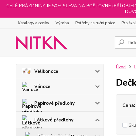
CELÉ PRÁZDNINY JE 50% SLEVA NA POŠTOVNÉ (PŘÍ OBJED
DOVO
Katalogy a ceníky
Výroba
Potřeby na ruční práce
Pro ško
Úvod
L
Velikonoce
Dečk
Vánoce
Papírové předlohy
Cena:
Látkové předlohy
Skl