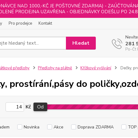
NÁVCE NAD 1000,-KČ JE POŠTOVNÉ ZDARMA) - ZAÚČTOVÁNA B
LENÉ PRODEJNA UZAVŘENA - OBJEDNÁVKY ODEŠLU PO 24.8
ly
Pro prodejce
Kontakt
Nevíte
Hledat
281 
Po-Čt 
átkové předlohy
Předlohy na plátně
Křížkové vyšívání
Dečky, pr
y, prostírání,pásy do poličky,oz
Kč
Od
adem
Novinka
Akce
Doprava ZDARMA
TOP 