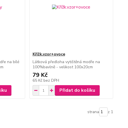
Křížk.vzor+ovoce
dře na bílé
Látková předloha vytištěná modře na
cm
100%bavlně - velikost 100x20cm
79 Kč
65 Kč
bez DPH
šíku
Přidat do košíku
strana
z 1