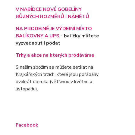
V NABÍDCE NOVÉ GOBELÍNY
RŮZNÝCH ROZMĚRŮ I NÁMĚTŮ
NA PRODEJNĚ JE VÝD
EJNÍ MÍSTO
BALÍKOVNY A UPS
- balíčky můžete
vyzvednout i podat
Trhy a akce na kterých prodáváme
S našim zbožím se můžete setkat na
Krajkářských trzích, které jsou pořádány
dvakrát do roka (většinou v květnu a
listopadu).
Facebook