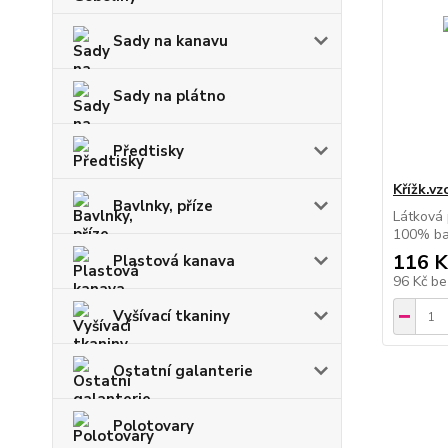
Sady na kanavu
Sady na plátno
Předtisky
Křížk.vz
Bavlnky, příze
Látková 
100% ba
116 K
Plastová kanava
96 Kč
be
Vyšívací tkaniny
Ostatní galanterie
Polotovary