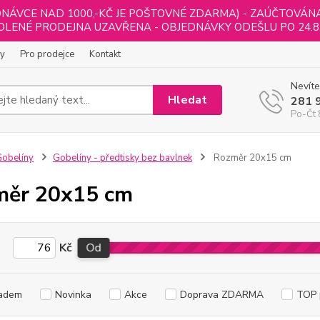
NÁVCE NAD 1000,-KČ JE POŠTOVNÉ ZDARMA) - ZAÚČTOVÁNA B
LENÉ PRODEJNA UZAVŘENA - OBJEDNÁVKY ODEŠLU PO 24.8
ly
Pro prodejce
Kontakt
Nevíte
Hledat
281 
Po-Čt 
obelíny
Gobelíny - předtisky bez bavlnek
Rozměr 20x15 cm
měr 20x15 cm
Kč
Od
adem
Novinka
Akce
Doprava ZDARMA
TOP 