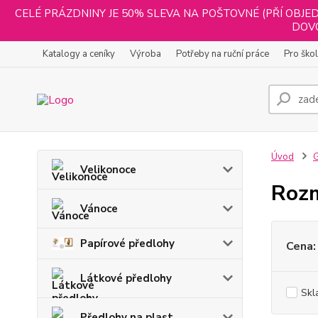
CELÉ PRÁZDNINY JE 50% SLEVA NA POŠTOVNÉ (PŘÍ OBJED
DOVO
Katalogy a ceníky
Výroba
Potřeby na ruční práce
Pro ško
Úvod
G
Velikonoce
Roz
Vánoce
Papírové předlohy
Cena:
Látkové předlohy
Skl
Předlohy na plast