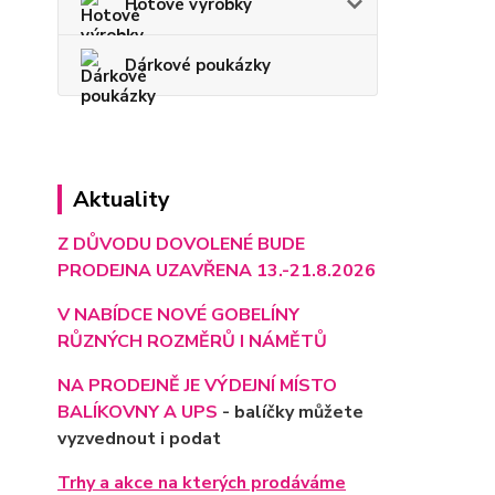
Hotové výrobky
Dárkové poukázky
Aktuality
Z DŮVODU DOVOLENÉ BUDE
PRODEJNA UZAVŘENA 13.-21.8.2026
V NABÍDCE NOVÉ GOBELÍNY
RŮZNÝCH ROZMĚRŮ I NÁMĚTŮ
NA PRODEJNĚ JE VÝD
EJNÍ MÍSTO
BALÍKOVNY A UPS
- balíčky můžete
vyzvednout i podat
Trhy a akce na kterých prodáváme