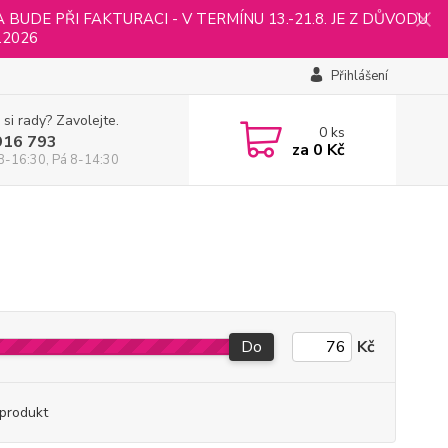
UDE PŘI FAKTURACI - V TERMÍNU 13.-21.8. JE Z DŮVODU
.2026
Přihlášení
 si rady? Zavolejte.
0
ks
916 793
za
0 Kč
8-16:30, Pá 8-14:30
Do
Kč
produkt