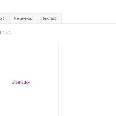
jší
Nejlevnější
Nejdražší
1-1 z 1