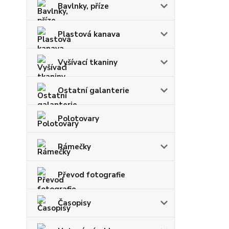
Bavlnky, příze
Plastová kanava
Vyšívací tkaniny
Ostatní galanterie
Polotovary
Rámečky
Převod fotografie
Časopisy