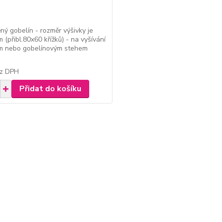
ěný gobelín - rozměr výšivky je
 (přibl.80x60 křížků) - na vyšívání
ým nebo gobelínovým stehem
z DPH
Přidat do košíku