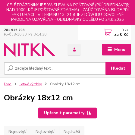
CELÉ PRÁZDNINY JE 50% SLEVA NA POŠTOVNÉ (PŘÍ OBJEDNÁVCE
NAD 1000,-KČ JE POŠTOVNÉ ZDARMA) - ZAÚČTOVÁNA BUDE PŘI
FAKTURACI - V TERMÍNU 13.-21.8. JE Z DŮVODU DOVOLENÉ
PRODEJNA UZAVŘENA - OBJEDNÁVKY ODEŠLU PO 24.8.2026
0
ks
281 916 793
za
0 Kč
Po-Čt 8-16:30, Pá 8-14:30
Menu
Hledat
Úvod
Hotové výrobky
Obrázky 18x12 cm
Obrázky 18x12 cm
Upřesnit parametry
Nejnovější
Nejlevnější
Nejdražší