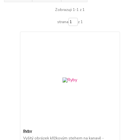
Zobrazuji 1-1 z 1
strana
z 1
Ryby
Vyšitý obrázek křížkovým stehem na kanavě -