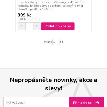
rozměr výšivky 18 x 12 cm. Výšivka je v dřevěném
rámečku hnědé barvy se sklem (celkový rozměr
rámečku je 20,5 x 14,5 cm).
399 Kč
330 Kč
bez DPH
Přidat do košíku
strana
z 1
Nepropásněte novinky, akce a
slevy!
Přihlásit se