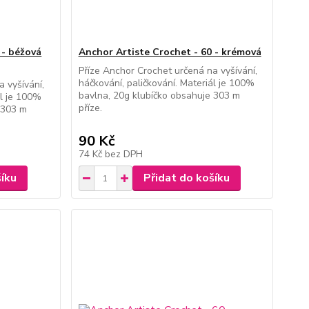
 - béžová
Anchor Artiste Crochet - 60 - krémová
Příze Anchor Crochet určená na vyšívání,
háčkování, paličkování. Materiál je 100%
 vyšívání,
bavlna, 20g klubíčko obsahuje 303 m
ál je 100%
příze.
 303 m
90 Kč
74 Kč
bez DPH
šíku
Přidat do košíku