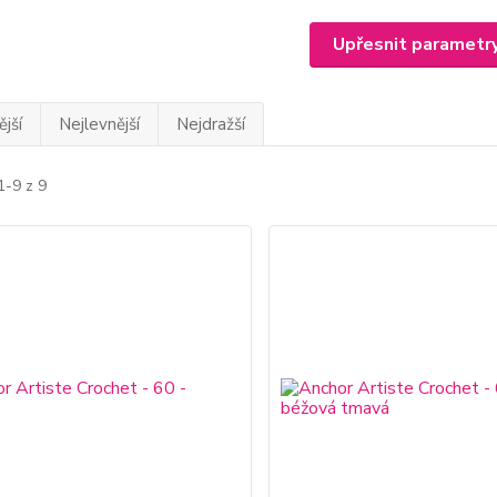
Upřesnit parametr
jší
Nejlevnější
Nejdražší
1-9 z 9