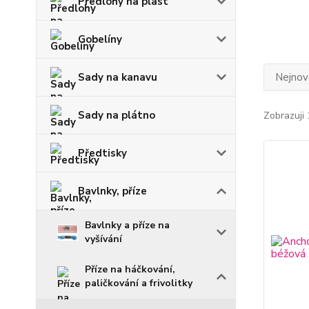
Předlohy na plast
Gobelíny
Nejnově
Sady na kanavu
Sady na plátno
Zobrazuji 
Předtisky
Bavlnky, příze
Bavlnky a příze na
vyšívání
Příze na háčkování,
paličkování a frivolitky