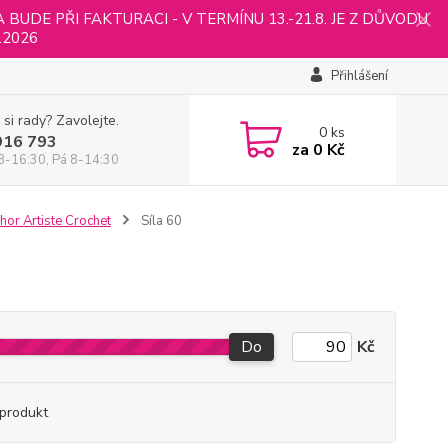
UDE PŘI FAKTURACI - V TERMÍNU 13.-21.8. JE Z DŮVODU
.2026
Přihlášení
 si rady? Zavolejte.
0
ks
916 793
za
0 Kč
8-16:30, Pá 8-14:30
hor Artiste Crochet
Síla 60
Do
Kč
produkt