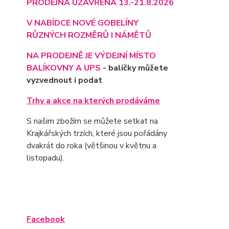
PRODEJNA UZAVŘENA 13.-21.8.2026
V NABÍDCE NOVÉ GOBELÍNY
RŮZNÝCH ROZMĚRŮ I NÁMĚTŮ
NA PRODEJNĚ JE VÝD
EJNÍ MÍSTO
BALÍKOVNY A UPS
- balíčky můžete
vyzvednout i podat
Trhy a akce na kterých prodáváme
S našim zbožím se můžete setkat na
Krajkářských trzích, které jsou pořádány
dvakrát do roka (většinou v květnu a
listopadu).
Facebook