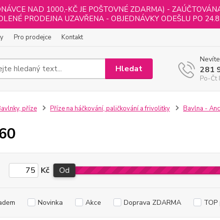
NÁVCE NAD 1000,-KČ JE POŠTOVNÉ ZDARMA) - ZAÚČTOVÁNA B
LENÉ PRODEJNA UZAVŘENA - OBJEDNÁVKY ODEŠLU PO 24.8
ly
Pro prodejce
Kontakt
Nevíte
Hledat
281 
Po-Čt 
avlnky, příze
Příze na háčkování, paličkování a frivolitky
Bavlna - Anc
 60
Kč
Od
adem
Novinka
Akce
Doprava ZDARMA
TOP 