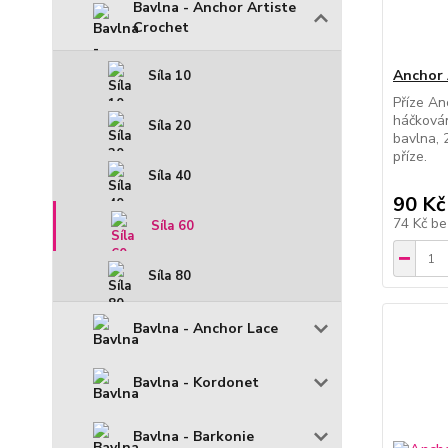
Bavlna - Anchor Artiste
Crochet
Anchor 
Síla 10
Příze An
háčkován
Síla 20
bavlna, 
příze.
Síla 40
90 Kč
74 Kč
be
Síla 60
Síla 80
Bavlna - Anchor Lace
Bavlna - Kordonet
Bavlna - Barkonie