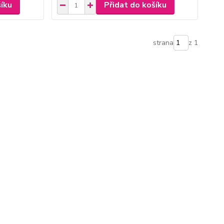
šíku
Přidat do košíku
strana
z 1