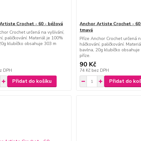
Artiste Crochet - 60 - béžová
Anchor Artiste Crochet - 60
tmavá
chor Crochet určená na vyšívání,
í, paličkování. Materiál je 100%
Příze Anchor Crochet určená na
20g klubíčko obsahuje 303 m
háčkování, paličkování. Materi
bavlna, 20g klubíčko obsahuje
příze.
90 Kč
z DPH
74 Kč
bez DPH
Přidat do košíku
Přidat do ko