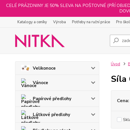
CELÉ PRÁZDNINY JE 50% SLEVA NA POŠTOVNÉ (PŘÍ OBJED
DOVO
Katalogy a ceníky
Výroba
Potřeby na ruční práce
Pro ško
Úvod
B
Velikonoce
Síla
Vánoce
Papírové předlohy
Cena:
Látkové předlohy
Skl