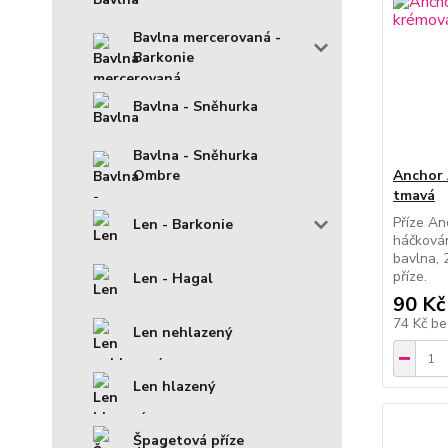
Bavlna mercerovaná -
Barkonie
Bavlna - Sněhurka
Bavlna - Sněhurka
Anchor 
Ombre
tmavá
Příze An
Len - Barkonie
háčkován
bavlna, 
příze.
Len - Hagal
90 Kč
74 Kč
be
Len nehlazený
Len hlazený
Špagetová příze