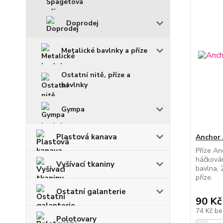
Doprodej
Metalické bavlnky a příze
Ostatní nitě, příze a
bavlnky
Gympa
Plastová kanava
Anchor 
Příze An
háčkován
Vyšívací tkaniny
bavlna, 
příze.
Ostatní galanterie
90 Kč
74 Kč
be
Polotovary