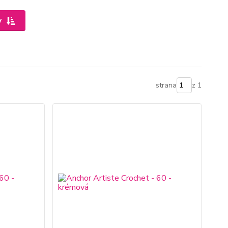
y
strana
z 1