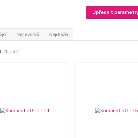
Upřesnit parametr
jší
Nejlevnější
Nejdražší
1-20 z 32