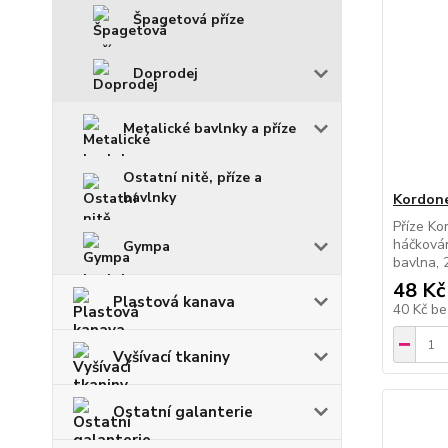
Špagetová příze
Doprodej
Metalické bavlnky a příze
Ostatní nitě, příze a
bavlnky
Kordone
Příze Ko
háčkován
Gympa
bavlna, 
48 Kč
Plastová kanava
40 Kč
be
Vyšívací tkaniny
Ostatní galanterie