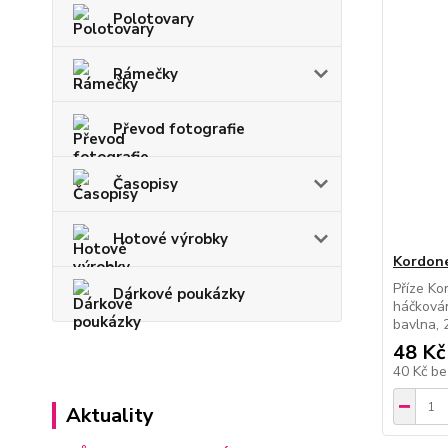
Polotovary
Rámečky
Převod fotografie
Časopisy
Hotové výrobky
Kordone
Příze Ko
Dárkové poukázky
háčkován
bavlna, 
48 Kč
40 Kč
be
Aktuality