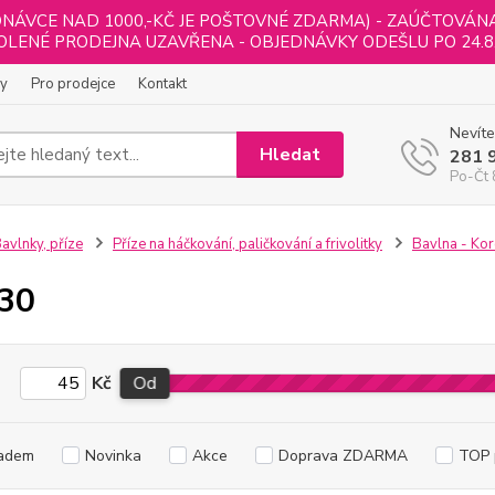
NÁVCE NAD 1000,-KČ JE POŠTOVNÉ ZDARMA) - ZAÚČTOVÁNA B
LENÉ PRODEJNA UZAVŘENA - OBJEDNÁVKY ODEŠLU PO 24.8
ly
Pro prodejce
Kontakt
Nevíte
Hledat
281 
Po-Čt 
avlnky, příze
Příze na háčkování, paličkování a frivolitky
Bavlna - Ko
 30
Kč
Od
adem
Novinka
Akce
Doprava ZDARMA
TOP 