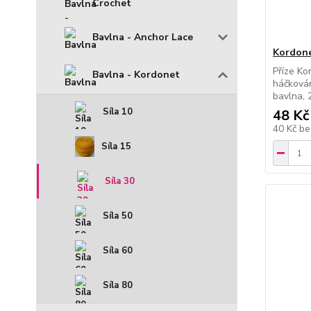
Crochet
Bavlna - Anchor Lace
Kordone
Příze Ko
Bavlna - Kordonet
háčkován
bavlna, 
Síla 10
48 Kč
40 Kč
be
Síla 15
Síla 30
Síla 50
Síla 60
Síla 80