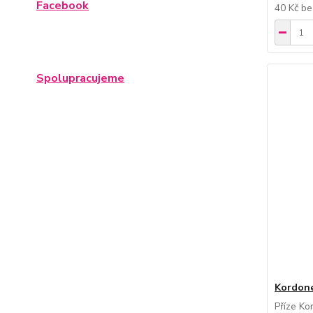
Facebook
40 Kč
be
Spolupracujeme
Kordone
Příze Ko