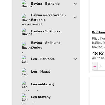
Bavlna - Barkonie
Bavlna mercerovaná -
Barkonie
Bavlna - Sněhurka
Kordone
Příze Ko
Bavlna - Sněhurka
háčkován
bavlna, 
Ombre
48 Kč
40 Kč
be
Len - Barkonie
Len - Hagal
Len nehlazený
Len hlazený