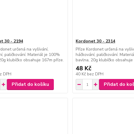
t 30 - 2194
Kordonet 30 - 2314
rdonet určená na vyšívání,
Příze Kordonet určená na vyšív
í, paličkování. Materiál je 100%
háčkování, paličkování. Materi
20g klubíčko obsahuje 167m příze.
bavlna, 20g klubíčko obsahuje
48 Kč
z DPH
40 Kč
bez DPH
Přidat do košíku
Přidat do ko