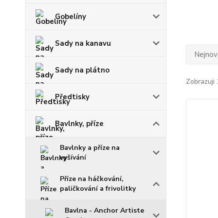
Gobelíny
Sady na kanavu
Nejnově
Sady na plátno
Zobrazuji 
Předtisky
Bavlnky, příze
Bavlnky a příze na
vyšívání
Příze na háčkování,
paličkování a frivolitky
Bavlna - Anchor Artiste