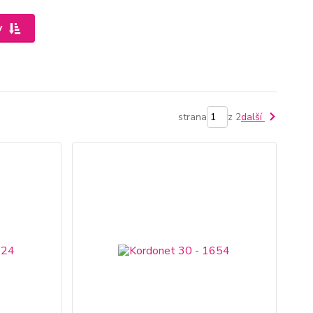
y
strana
z 2
další