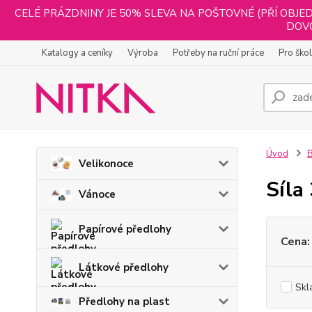
CELÉ PRÁZDNINY JE 50% SLEVA NA POŠTOVNÉ (PŘÍ OBJED
DOVO
Katalogy a ceníky
Výroba
Potřeby na ruční práce
Pro ško
Úvod
B
Velikonoce
Síla
Vánoce
Papírové předlohy
Cena:
Látkové předlohy
Skl
Předlohy na plast