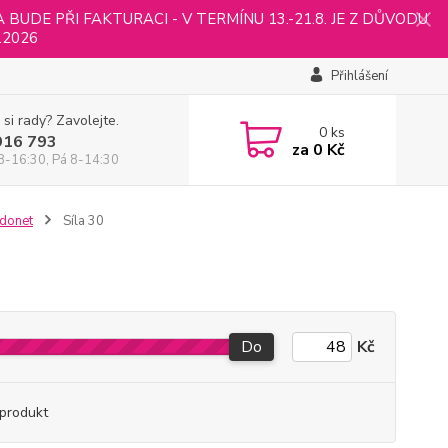
UDE PŘI FAKTURACI - V TERMÍNU 13.-21.8. JE Z DŮVODU
.2026
Přihlášení
 si rady? Zavolejte.
0
ks
916 793
za
0 Kč
8-16:30, Pá 8-14:30
rdonet
Síla 30
Do
Kč
produkt