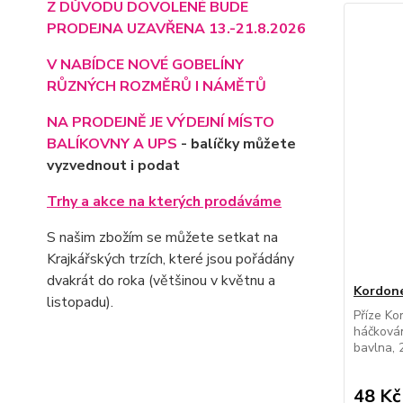
Z DŮVODU DOVOLENÉ BUDE
PRODEJNA UZAVŘENA 13.-21.8.2026
V NABÍDCE NOVÉ GOBELÍNY
RŮZNÝCH ROZMĚRŮ I NÁMĚTŮ
NA PRODEJNĚ JE VÝD
EJNÍ MÍSTO
BALÍKOVNY A UPS
- balíčky můžete
vyzvednout i podat
Trhy a akce na kterých prodáváme
S našim zbožím se můžete setkat na
Krajkářských trzích, které jsou pořádány
dvakrát do roka (většinou v květnu a
Kordone
listopadu).
Příze Ko
háčkován
bavlna, 
48 Kč