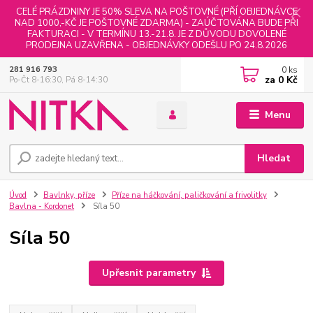
CELÉ PRÁZDNINY JE 50% SLEVA NA POŠTOVNÉ (PŘÍ OBJEDNÁVCE
NAD 1000,-KČ JE POŠTOVNÉ ZDARMA) - ZAÚČTOVÁNA BUDE PŘI
FAKTURACI - V TERMÍNU 13.-21.8. JE Z DŮVODU DOVOLENÉ
PRODEJNA UZAVŘENA - OBJEDNÁVKY ODEŠLU PO 24.8.2026
0
ks
281 916 793
za
0 Kč
Po-Čt 8-16:30, Pá 8-14:30
Menu
Hledat
Úvod
Bavlnky, příze
Příze na háčkování, paličkování a frivolitky
Bavlna - Kordonet
Síla 50
Síla 50
Upřesnit parametry