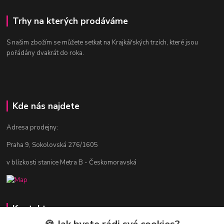
Trhy na kterých prodáváme
S našim zbožím se můžete setkat na Krajkářských trzích, které jsou
pořádány dvakrát do roka.
Kde nás najdete
Adresa prodejny:
Praha 9, Sokolovská 276/1605
v blízkosti stanice Metra B - Českomoravská
Kontakty