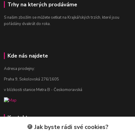
Trhy na kterých prodáváme
S našim zbožím se můžete setkat na Krajkářských trzích, které jsou
pořádány dvakrát do roka.
Kde nás najdete
Adresa prodejny:
Praha 9, Sokolovská 276/1605
v blízkosti stanice Metra B - Českomoravská
Kontakty
🍪 Jak byste rádi své cookies?
Jitka Vlasáková