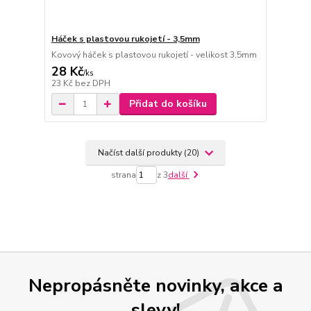
Háček s plastovou rukojetí - 3,5mm
Kovový háček s plastovou rukojetí - velikost 3,5mm
28 Kč
/
ks
23 Kč
bez DPH
Přidat do košíku
Načíst další produkty (20)
strana
z 3
další
Nepropásněte novinky, akce a
slevy!