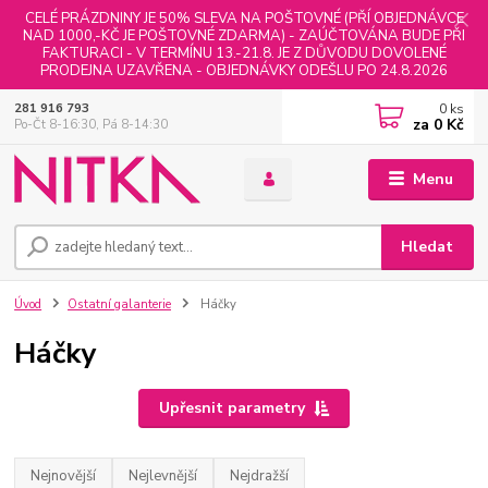
CELÉ PRÁZDNINY JE 50% SLEVA NA POŠTOVNÉ (PŘÍ OBJEDNÁVCE
NAD 1000,-KČ JE POŠTOVNÉ ZDARMA) - ZAÚČTOVÁNA BUDE PŘI
FAKTURACI - V TERMÍNU 13.-21.8. JE Z DŮVODU DOVOLENÉ
PRODEJNA UZAVŘENA - OBJEDNÁVKY ODEŠLU PO 24.8.2026
0
ks
281 916 793
za
0 Kč
Po-Čt 8-16:30, Pá 8-14:30
Menu
Hledat
Úvod
Ostatní galanterie
Háčky
Háčky
Upřesnit parametry
Nejnovější
Nejlevnější
Nejdražší