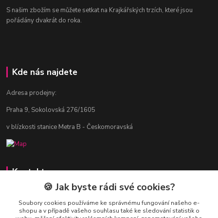
S našim zbožím se můžete setkat na Krajkářských trzích, které jsou
pořádány dvakrát do roka.
Kde nás najdete
Adresa prodejny:
Praha 9, Sokolovská 276/1605
v blízkosti stanice Metra B - Českomoravská
Kontakty
🍪 Jak byste rádi své cookies?
Jitka Vlasáková
281 916 793
Soubory cookies používáme ke správnému fungování našeho e-
shopu a v případě vašeho souhlasu také ke sledování statistik o
Po-Čt 8-16:30, Pá 8-14:30