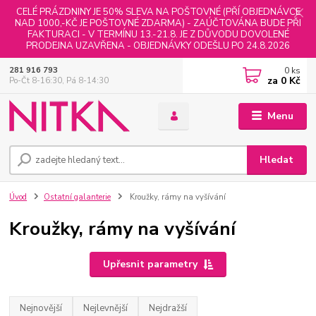
CELÉ PRÁZDNINY JE 50% SLEVA NA POŠTOVNÉ (PŘÍ OBJEDNÁVCE
NAD 1000,-KČ JE POŠTOVNÉ ZDARMA) - ZAÚČTOVÁNA BUDE PŘI
FAKTURACI - V TERMÍNU 13.-21.8. JE Z DŮVODU DOVOLENÉ
PRODEJNA UZAVŘENA - OBJEDNÁVKY ODEŠLU PO 24.8.2026
0
ks
281 916 793
za
0 Kč
Po-Čt 8-16:30, Pá 8-14:30
Menu
Hledat
Úvod
Ostatní galanterie
Kroužky, rámy na vyšívání
Kroužky, rámy na vyšívání
Upřesnit parametry
Nejnovější
Nejlevnější
Nejdražší