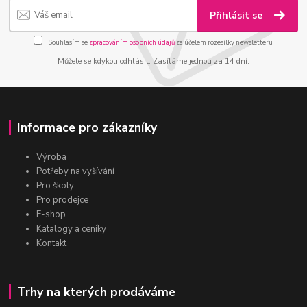
Přihlásit se
Souhlasím se
zpracováním osobních údajů
za účelem rozesílky newsletteru.
Můžete se kdykoli odhlásit. Zasíláme jednou za 14 dní.
Informace pro zákazníky
Výroba
Potřeby na vyšívání
Pro školy
Pro prodejce
E-shop
Katalogy a ceníky
Kontakt
Trhy na kterých prodáváme