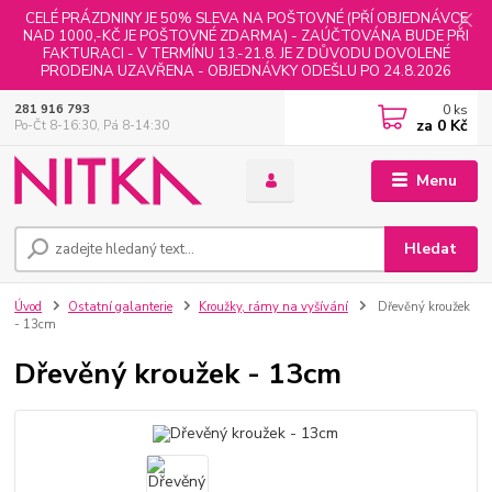
CELÉ PRÁZDNINY JE 50% SLEVA NA POŠTOVNÉ (PŘÍ OBJEDNÁVCE
NAD 1000,-KČ JE POŠTOVNÉ ZDARMA) - ZAÚČTOVÁNA BUDE PŘI
FAKTURACI - V TERMÍNU 13.-21.8. JE Z DŮVODU DOVOLENÉ
PRODEJNA UZAVŘENA - OBJEDNÁVKY ODEŠLU PO 24.8.2026
0
ks
281 916 793
za
0 Kč
Po-Čt 8-16:30, Pá 8-14:30
Menu
Hledat
Úvod
Ostatní galanterie
Kroužky, rámy na vyšívání
Dřevěný kroužek
- 13cm
Dřevěný kroužek - 13cm