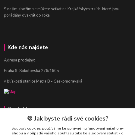
S našim zbožím se můžete setkat na Krajkářských trzích, které jsou
pořádány dvakrát do roka.
Kde nás najdete
Adresa prodejny:
Praha 9, Sokolovská 276/1605
v blízkosti stanice Metra B - Českomoravská
Kontakty
🍪 Jak byste rádi své cookies?
Jitka Vlasáková
281 916 793
Soubory cookies používáme ke správnému fungování našeho e-
shopu a v případě vašeho souhlasu také ke sledování statistik o
Po-Čt 8-16:30, Pá 8-14:30