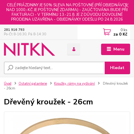
CELÉ PRÁZDNINY JE 50% SLEVA NA POŠTOVNÉ (PŘÍ OBJEDNÁVCE
NAD 1000,-KČ JE POŠTOVNÉ ZDARMA) - ZAÚČTOVÁNA BUDE PŘI
FAKTURACI - V TERMÍNU 13.-21.8. JE Z DŮVODU DOVOLENÉ
PRODEJNA UZAVŘENA - OBJEDNÁVKY ODEŠLU PO 24.8.2026
0
ks
281 916 793
za
0 Kč
Po-Čt 8-16:30, Pá 8-14:30
Menu
Hledat
Úvod
Ostatní galanterie
Kroužky, rámy na vyšívání
Dřevěný kroužek
- 26cm
Dřevěný kroužek - 26cm