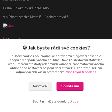
Praha 9, Sokolovská 276/1605
v blízkosti stanice Metra B - Českomoravská
Kontakty
🍪 Jak byste rádi své cookies?
Jitka Vlasáková
281 916 793
Soubory cookies používáme ke správnému fungování našeho e-
shopu a v případě vašeho souhlasu také ke sledování statistik o
Po-Čt 8-16:30, Pá 8-14:30
webu, měření efektivity reklamních kampaní, zapamatování vašeho
oblíbeného nastavení při používání stránek, či zobrazení reklam
nitka@nitka.cz
odpovídajících vašim preferencím.
Více k využití cookies
Souhlasím
Nastavení
Souhlas můžete odmítnout
zde
.
Vytvořeno na
Eshop-rychle.cz