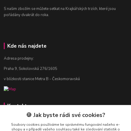
S našim zbožím se můžete setkat na Krajkářských trzích, které jsou
pořádány dvakrát do roka.
Kde nás najdete
Adresa prodejny:
Praha 9, Sokolovská 276/1605
v blízkosti stanice Metra B - Českomoravská
Kontakty
🍪 Jak byste rádi své cookies?
Jitka Vlasáková
281 916 793
Soubory cookies používáme ke správnému fungování našeho e-
shopu a v případě vašeho souhlasu také ke sledování statistik o
Po-Čt 8-16:30, Pá 8-14:30