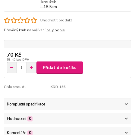
Ohodnotit produkt
Dřevěný kruh na vyšívání
celý popis
70 Kč
58 Kč
bez DPH
Přidat do košíku
Číslo produktu:
KDR-185
Kompletní specifikace
Hodnocení
0
Komentáře
0