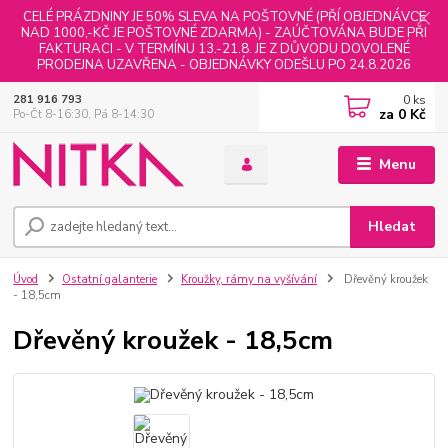
CELÉ PRÁZDNINY JE 50% SLEVA NA POŠTOVNÉ (PŘÍ OBJEDNÁVCE
NAD 1000,-KČ JE POŠTOVNÉ ZDARMA) - ZAÚČTOVÁNA BUDE PŘI
FAKTURACI - V TERMÍNU 13.-21.8. JE Z DŮVODU DOVOLENÉ
PRODEJNA UZAVŘENA - OBJEDNÁVKY ODEŠLU PO 24.8.2026
0
ks
281 916 793
za
0 Kč
Po-Čt 8-16:30, Pá 8-14:30
Menu
Hledat
Úvod
Ostatní galanterie
Kroužky, rámy na vyšívání
Dřevěný kroužek
- 18,5cm
Dřevěný kroužek - 18,5cm