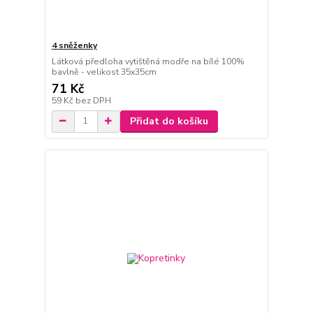
4 sněženky
Látková předloha vytištěná modře na bílé 100%
bavlně - velikost 35x35cm
71 Kč
59 Kč
bez DPH
Přidat do košíku