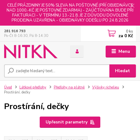
CELÉ PRÁZDNINY JE 50% SLEVA NA POŠTOVNÉ (PŘÍ OBJEDNÁVCE
NAD 1000,-KČ JE POŠTOVNÉ ZDARMA) - ZAÚČTOVÁNA BUDE PŘI
FAKTURACI - V TERMÍNU 13.-21.8. JE Z DŮVODU DOVOLENÉ
PRODEJNA UZAVŘENA - OBJEDNÁVKY ODEŠLU PO 24.8.2026
0
ks
281 916 793
za
0 Kč
Po-Čt 8-16:30, Pá 8-14:30
Menu
Hledat
Úvod
Látkové předlohy
Předlohy na plátně
Výšivky richelieu
Prostírání, dečky
Prostírání, dečky
Upřesnit parametry