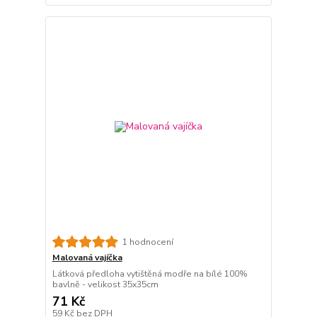
1 hodnocení
Malovaná vajíčka
Látková předloha vytištěná modře na bílé 100%
bavlně - velikost 35x35cm
71 Kč
59 Kč
bez DPH