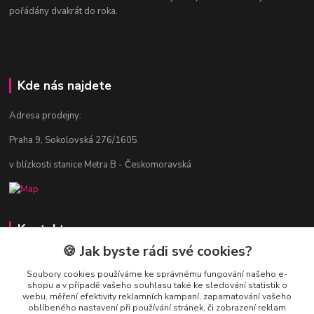
pořádány dvakrát do roka.
Kde nás najdete
Adresa prodejny:
Praha 9, Sokolovská 276/1605
v blízkosti stanice Metra B - Českomoravská
Kontakty
🍪 Jak byste rádi své cookies?
Jitka Vlasáková
281 916 793
Soubory cookies používáme ke správnému fungování našeho e-
shopu a v případě vašeho souhlasu také ke sledování statistik o
Po-Čt 8-16:30, Pá 8-14:30
webu, měření efektivity reklamních kampaní, zapamatování vašeho
oblíbeného nastavení při používání stránek, či zobrazení reklam
nitka@nitka.cz