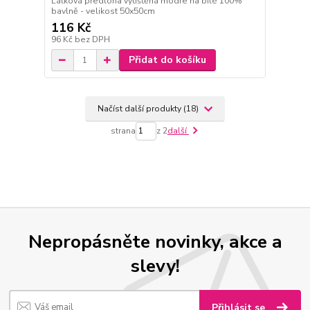
Látková předloha vytištěná modře na bílé 100%
bavlně - velikost 50x50cm
116 Kč
96 Kč
bez DPH
Přidat do košíku
Načíst další produkty (18)
strana
z 2
další
Nepropásněte novinky, akce a
slevy!
Přihlásit se