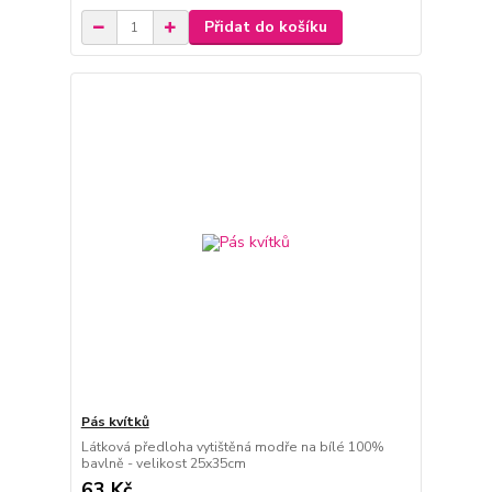
Přidat do košíku
Pás kvítků
Látková předloha vytištěná modře na bílé 100%
bavlně - velikost 25x35cm
63 Kč