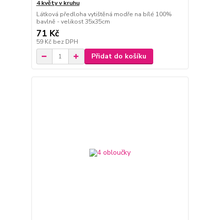
4 květy v kruhu
Látková předloha vytištěná modře na bílé 100%
bavlně - velikost 35x35cm
71 Kč
59 Kč
bez DPH
Přidat do košíku