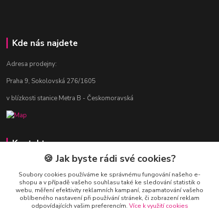
Kde nás najdete
Adresa prodejny:
Praha 9, Sokolovská 276/1605
v blízkosti stanice Metra B - Českomoravská
Kontakty
🍪 Jak byste rádi své cookies?
Jitka Vlasáková
281 916 793
Soubory cookies používáme ke správnému fungování našeho e-
shopu a v případě vašeho souhlasu také ke sledování statistik o
Po-Čt 8-16:30, Pá 8-14:30
webu, měření efektivity reklamních kampaní, zapamatování vašeho
oblíbeného nastavení při používání stránek, či zobrazení reklam
nitka@nitka.cz
odpovídajících vašim preferencím.
Více k využití cookies