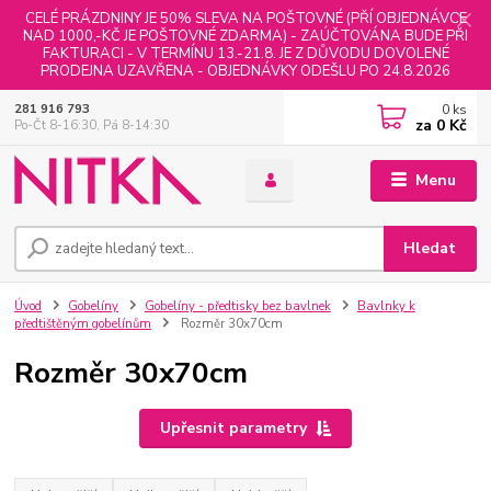
CELÉ PRÁZDNINY JE 50% SLEVA NA POŠTOVNÉ (PŘÍ OBJEDNÁVCE
NAD 1000,-KČ JE POŠTOVNÉ ZDARMA) - ZAÚČTOVÁNA BUDE PŘI
FAKTURACI - V TERMÍNU 13.-21.8. JE Z DŮVODU DOVOLENÉ
PRODEJNA UZAVŘENA - OBJEDNÁVKY ODEŠLU PO 24.8.2026
0
ks
281 916 793
za
0 Kč
Po-Čt 8-16:30, Pá 8-14:30
Menu
Hledat
Úvod
Gobelíny
Gobelíny - předtisky bez bavlnek
Bavlnky k
předtištěným gobelínům
Rozměr 30x70cm
Rozměr 30x70cm
Upřesnit parametry