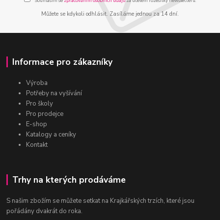
Souhlasím se
zpracováním osobních údajů
za účelem rozesílky newsletteru.
Můžete se kdykoli odhlásit. Zasíláme jednou za 14 dní.
Informace pro zákazníky
Výroba
Potřeby na vyšívání
Pro školy
Pro prodejce
E-shop
Katalogy a ceníky
Kontakt
Trhy na kterých prodáváme
S našim zbožím se můžete setkat na Krajkářských trzích, které jsou
pořádány dvakrát do roka.