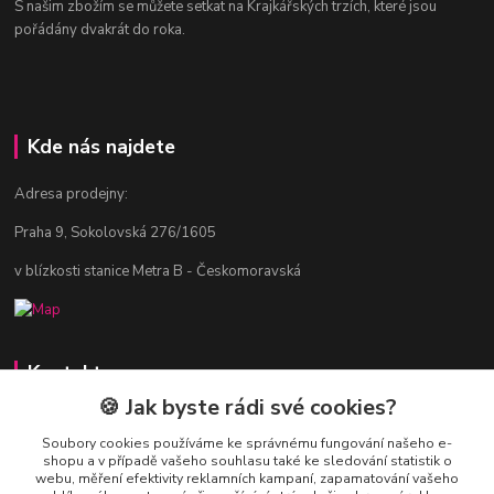
S našim zbožím se můžete setkat na Krajkářských trzích, které jsou
pořádány dvakrát do roka.
Kde nás najdete
Adresa prodejny:
Praha 9, Sokolovská 276/1605
v blízkosti stanice Metra B - Českomoravská
Kontakty
🍪 Jak byste rádi své cookies?
Jitka Vlasáková
281 916 793
Soubory cookies používáme ke správnému fungování našeho e-
shopu a v případě vašeho souhlasu také ke sledování statistik o
Po-Čt 8-16:30, Pá 8-14:30
webu, měření efektivity reklamních kampaní, zapamatování vašeho