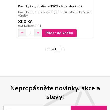
Bavlnky ke gobelínu - T002 - holandský mlýn
Bavlnky potřebné k vyšití gobelínu - Moulinky české
výroby
800 Kč
661 Kč
bez DPH
Přidat do košíku
strana
z 1
Nepropásněte novinky, akce a
slevy!