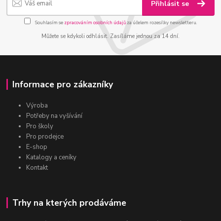
Přihlásit se
Souhlasím se
zpracováním osobních údajů
za účelem rozesílky newsletteru.
Můžete se kdykoli odhlásit. Zasíláme jednou za 14 dní.
Informace pro zákazníky
Výroba
Potřeby na vyšívání
Pro školy
Pro prodejce
E-shop
Katalogy a ceníky
Kontakt
Trhy na kterých prodáváme