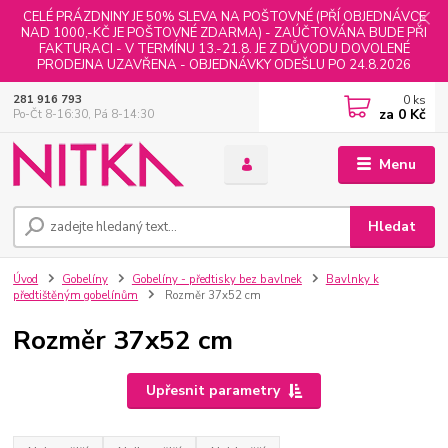
CELÉ PRÁZDNINY JE 50% SLEVA NA POŠTOVNÉ (PŘÍ OBJEDNÁVCE
NAD 1000,-KČ JE POŠTOVNÉ ZDARMA) - ZAÚČTOVÁNA BUDE PŘI
FAKTURACI - V TERMÍNU 13.-21.8. JE Z DŮVODU DOVOLENÉ
PRODEJNA UZAVŘENA - OBJEDNÁVKY ODEŠLU PO 24.8.2026
0
ks
281 916 793
za
0 Kč
Po-Čt 8-16:30, Pá 8-14:30
Menu
Hledat
Úvod
Gobelíny
Gobelíny - předtisky bez bavlnek
Bavlnky k
předtištěným gobelínům
Rozměr 37x52 cm
Rozměr 37x52 cm
Upřesnit parametry